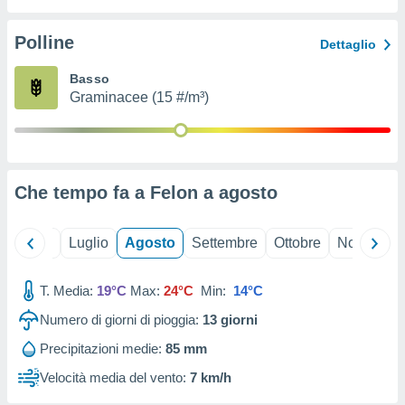
ioni
" o
tra
Polline
Dettaglio
sui cookie
o sito
Basso
Graminacee (15 #/m³)
nostri
mo il
te
ento dei
Che tempo fa a Felon a
agosto
re
ioni su
Giugno
Luglio
Agosto
Settembre
Ottobre
Novembre
vo e/o
i,
T. Media:
19°C
Max:
24°C
Min:
14°C
 dati
er la
Numero di giorni di pioggia:
13
giorni
 della
à, creare
Precipitazioni medie:
85 mm
r la
Velocità media del vento:
7 km/h
à
izzata,