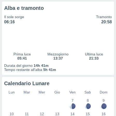
 profili
Alba e tramonto
lezione
cità
Il sole sorge
Tramonto
izzata,
06:16
20:58
fili per
izzazione
nuti,
 profili
lezione
uti
Prima luce
Mezzogiorno
Ultima luce
zzati,
05:41
13:37
21:33
 le
Durata del giorno
14h 41m
ni degli
Tempo restante all'alba
5h 41m
 misurare
zioni dei
,
Calendario Lunare
ere il
Lun
Mar
Mer
Gio
Ven
Sab
Dom
so
7
8
9
he o la
ione di
enienti
10
11
12
13
14
15
16
diverse,