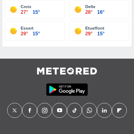
Croix
Delle
27°
15°
28°
16°
Essert
Etueffont
29°
15°
29°
15°