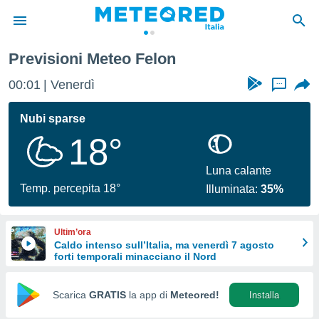
rt
Felon
Previsioni Meteo Felon
tiva
rivacy
00:01
Venerdì
...
ti di
net
Nubi sparse
net)
18°
i
 da
nisti per
Luna calante
 che le
Temp. percepita 18°
Illuminata:
35%
ioni
iano di
È
Ultim’ora
Caldo intenso sull’Italia, ma venerdì 7 agosto
 a
forti temporali minacciano il Nord
ito Web
do le
opzioni:
Scarica
GRATIS
la app di
Meteored!
Installa
 i