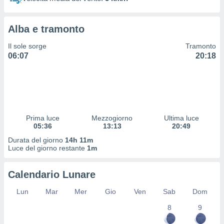
 profili
lezione
cità
Alba e tramonto
izzata,
fili per
Il sole sorge
Tramonto
06:07
20:18
izzazione
nuti,
 profili
lezione
uti
zzati,
Prima luce
Mezzogiorno
Ultima luce
 le
05:36
13:13
20:49
ni degli
 misurare
Durata del giorno
14h 11m
zioni dei
Luce del giorno restante
1m
,
ere il
Calendario Lunare
so
Lun
Mar
Mer
Gio
Ven
Sab
Dom
he o la
ione di
8
9
enienti
diverse,