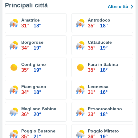
Principali città
Altre città
Amatrice
Antrodoco
31°
18°
35°
18°
Borgorose
Cittaducale
34°
19°
35°
19°
Contigliano
Fara in Sabina
35°
19°
35°
18°
Fiamignano
Leonessa
34°
18°
31°
16°
Magliano Sabina
Pescorocchiano
36°
20°
33°
18°
Poggio Bustone
Poggio Mirteto
35°
21°
36°
19°