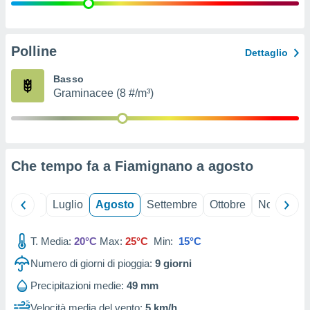
ioni
" o
tra
sui cookie
o sito
Polline
Dettaglio
Basso
nostri
Graminacee (8 #/m³)
mo il
te
ento dei
Che tempo fa a Fiamignano a
agosto
re
ioni su
vo e/o
Giugno
Luglio
Agosto
Settembre
Ottobre
Novembre
i,
 dati
er la
T. Media:
20°C
Max:
25°C
Min:
15°C
 della
Numero di giorni di pioggia:
9
giorni
à, creare
r la
Precipitazioni medie:
49 mm
à
izzata,
Velocità media del vento:
5 km/h