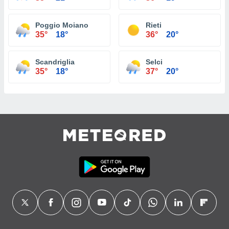
Poggio Moiano
Rieti
35°
18°
36°
20°
Scandriglia
Selci
35°
18°
37°
20°