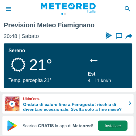
Previsioni Meteo Fiamignano
tiva
rivacy
20:48
Sabato
...
ti di
net
Sereno
net)
21°
i
 da
nisti per
Est
 che le
Temp. percepita 21°
4
11 km/h
ioni
iano di
È
Ultim'ora.
Ondata di calore fino a Ferragosto: rischia di
 a
diventare eccezionale. Svolta solo a fine mese?
ito Web
do le
opzioni:
Scarica
GRATIS
la app di
Meteored!
Installare
 i