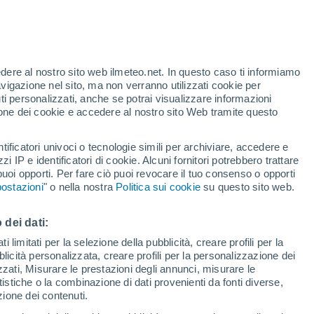
te
edere al nostro sito web ilmeteo.net. In questo caso ti informiamo
13%
avigazione nel sito, ma non verranno utilizzati cookie per
i personalizzati, anche se potrai visualizzare informazioni
azione dei cookie e accedere al nostro sito Web tramite questo
tificatori univoci o tecnologie simili per archiviare, accedere e
zzi IP e identificatori di cookie. Alcuni fornitori potrebbero trattare
 puoi opporti. Per fare ciò puoi revocare il tuo consenso o opporti
di pioggia
Satelliti
Modelli
ostazioni
" o nella nostra
Politica sui cookie
su questo sito web.
 dei dati:
ercoledì
Giovedi
Venerdì
Sabato
 limitati per la selezione della pubblicità, creare profili per la
bblicità personalizzata, creare profili per la personalizzazione dei
12 Ago
13 Ago
14 Ago
15 Ago
izzati, Misurare le prestazioni degli annunci, misurare le
istiche o la combinazione di dati provenienti da fonti diverse,
ezione dei contenuti.
70%
80%
90%