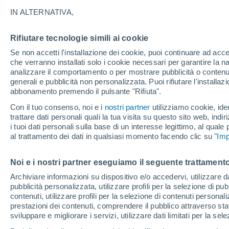
15°
IN ALTERNATIVA,
Rifiutare tecnologie simili ai cookie
Luna calan
Se non accetti l'installazione dei cookie, puoi continuare ad acc
Illuminata:
Temp. percepita 15°
che verranno installati solo i cookie necessari per garantire la n
analizzare il comportamento o per mostrare pubblicità o contenut
generali e pubblicità non personalizzata. Puoi rifiutare l'install
abbonamento premendo il pulsante "Rifiuta".
Ultim'ora.
Meteo, tendenza di lungo termine: arrivano
Con il tuo consenso, noi e i
nostri partner
utilizziamo cookie, iden
conferme, la svolta dopo Ferragosto
trattare dati personali quali la tua visita su questo sito web, indiri
i tuoi dati personali sulla base di un interesse legittimo, al quale
Il Meteo 1 - 7
Attualità
Mappa di nuvolosità
Radar 
al trattamento dei dati in qualsiasi momento facendo clic su "
Imp
Noi e i nostri partner eseguiamo il seguente trattamento
Domani
Martedì
M
Oggi
Archiviare informazioni su dispositivo e/o accedervi, utilizzare dati
pubblicità personalizzata, utilizzare profili per la selezione di pu
10 Ago
11 Ago
9 Ago
contenuti, utilizzare profili per la selezione di contenuti personal
prestazioni dei contenuti, comprendere il pubblico attraverso stat
sviluppare e migliorare i servizi, utilizzare dati limitati per la sel
70%