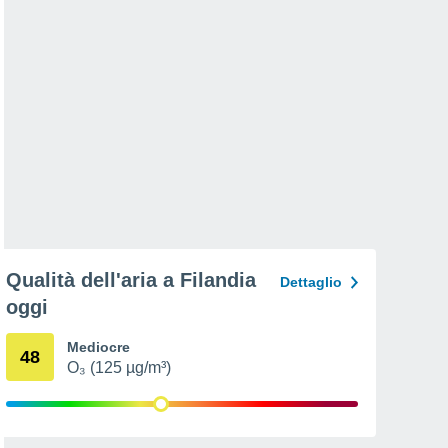
Qualità dell'aria a Filandia
Dettaglio
oggi
Mediocre
48
O₃ (125 µg/m³)