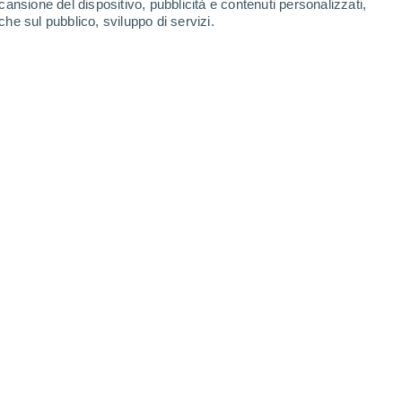
cansione del dispositivo, pubblicità e contenuti personalizzati,
0.5 mm
2.8 mm
9.6 mm
che sul pubblico, sviluppo di servizi.
28°
/
14°
28°
/
13°
26°
/
14°
24°
/
14°
-
33
km/h
9
-
30
km/h
8
-
34
km/h
6
-
32
km/h
Est
0 Basso
2
-
9 km/h
FPS:
no
Est
0 Basso
2
-
7 km/h
FPS:
no
Est
0 Basso
3
-
10 km/h
FPS:
no
Ovest
2 Basso
3
-
15 km/h
FPS:
no