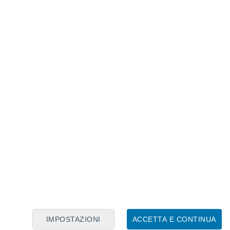
Calendario Lunare
Lun
Mar
Mer
Gio
Ven
Sab
Dom
9
10
11
12
13
14
15
16
17
18
19
20
21
22
IMPOSTAZIONI
ACCETTA E CONTINUA