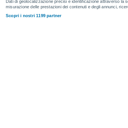
Dati di geolocalizzazione precisi e identificazione attraverso la s
0.5 mm
misurazione delle prestazioni dei contenuti e degli annunci, ricer
29°
/
14°
28°
/
15°
27°
/
13°
Scopri i nostri 1199 partner
16
-
42
km/h
22
-
54
km/h
7
9
-
33
km/h
Meteo Filandia oggi
, 9 agosto
Nubi sparse
15°
02:00
T. Percepita
15°
Nubi sparse
15°
03:00
T. Percepita
15°
Nubi sparse
14°
05:00
T. Percepita
14°
Nubi sparse
18°
08:00
T. Percepita
18°