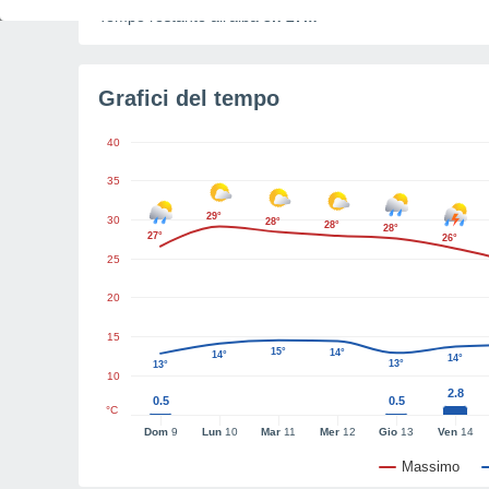
Tempo restante all'alba
3h 27m
Grafici del tempo
40
35
29°
30
28°
28°
28°
27°
26°
25
20
15
15°
14°
14°
14°
13°
13°
10
2.8
0.5
0.5
°C
Dom
9
Lun
10
Mar
11
Mer
12
Gio
13
Ven
14
Massimo