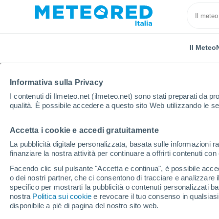
Il Meteo
Informativa sulla Privacy
I contenuti di Ilmeteo.net (ilmeteo.net) sono stati preparati da pro
qualità. È possibile accedere a questo sito Web utilizzando le se
Accetta i cookie e accedi gratuitamente
Home
Colombia
Quindío
Filandia
La pubblicità digitale personalizzata, basata sulle informazioni ra
finanziare la nostra attività per continuare a offrirti contenuti co
Previsioni Meteo Filand
Facendo clic sul pulsante "Accetta e continua", è possibile accede
o dei nostri partner, che ci consentono di tracciare e analizzare
02:10
Domenica
specifico per mostrarti la pubblicità o contenuti personalizzati b
nostra
Politica sui cookie
e revocare il tuo consenso in qualsia
disponibile a piè di pagina del nostro sito web.
Nubi sparse