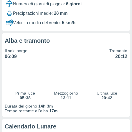
 profili
Numero di giorni di pioggia:
6
giorni
lezione
Precipitazioni medie:
28 mm
cità
izzata,
Velocità media del vento:
5 km/h
fili per
izzazione
Alba e tramonto
nuti,
 profili
Il sole sorge
Tramonto
lezione
06:09
20:12
uti
zzati,
 le
ni degli
 misurare
zioni dei
,
Prima luce
Mezzogiorno
Ultima luce
05:38
13:11
20:42
ere il
Durata del giorno
14h 3m
so
Tempo restante all'alba
17m
he o la
ione di
Calendario Lunare
enienti
diverse,