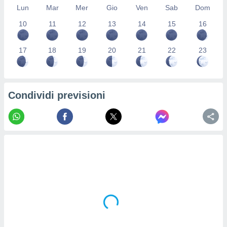
Lun
Mar
Mer
Gio
Ven
Sab
Dom
re e
e i
10
11
12
13
14
15
16
tilizzare
ati per la
e dei
17
18
19
20
21
22
23
.
izzazione
Condividi previsioni
azione
o la
e del
vo,
à e
i
zzati,
one delle
ni dei
 e degli
 ricerche
ico,
di