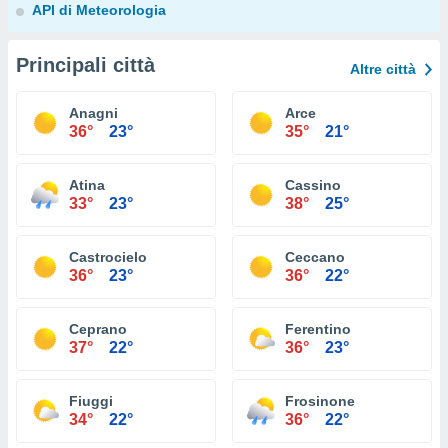
API di Meteorologia
Principali città
Altre città
Anagni
Arce
36°
23°
35°
21°
Atina
Cassino
33°
23°
38°
25°
Castrocielo
Ceccano
36°
23°
36°
22°
Ceprano
Ferentino
37°
22°
36°
23°
Fiuggi
Frosinone
34°
22°
36°
22°