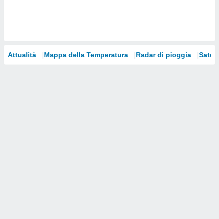
i nostri
artner
Attualità
Mappa della Temperatura
Radar di pioggia
Satelli