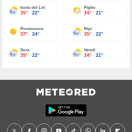
Isola del Liri
Piglio
35°
22°
34°
21°
Pontecorvo
Ripi
37°
24°
35°
22°
Sora
Veroli
35°
22°
34°
21°