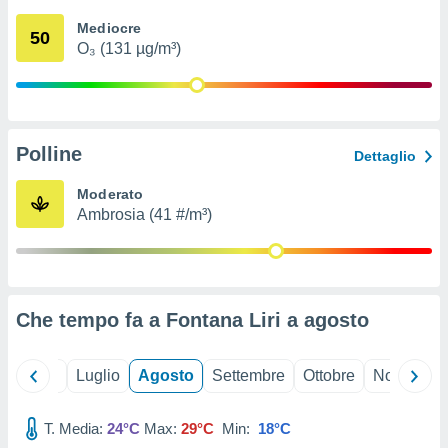
ioni
" o
Mediocre
tra
50
O₃ (131 µg/m³)
sui cookie
o sito
nostri
Polline
Dettaglio
mo il
te
Moderato
ento dei
Ambrosia (41 #/m³)
re
ioni su
vo e/o
i,
Che tempo fa a Fontana Liri a
agosto
 dati
er la
 della
Giugno
Luglio
Agosto
Settembre
Ottobre
Novembre
à, creare
r la
à
T. Media:
24°C
Max:
29°C
Min:
18°C
izzata,