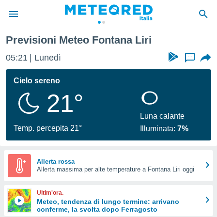
Previsioni Meteo Fontana Liri
tiva
rivacy
05:21
Lunedì
...
ti di
net
Cielo sereno
net)
21°
i
 da
nisti per
Luna calante
 che le
Temp. percepita 21°
Illuminata:
7%
ioni
iano di
È
Allerta rossa
 a
Allerta massima per alte temperature a Fontana Liri oggi
ito Web
do le
Ultim'ora.
opzioni:
Meteo, tendenza di lungo termine: arrivano
conferme, la svolta dopo Ferragosto
 i