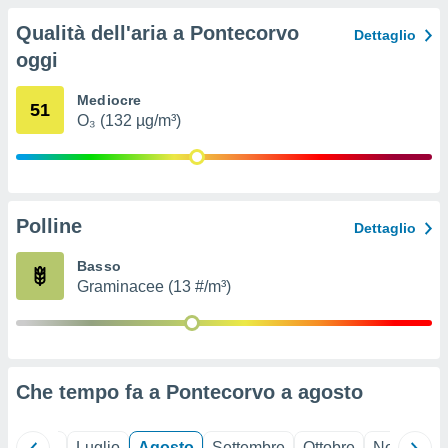
ioni
" o
Qualità dell'aria a Pontecorvo
tra
Dettaglio
sui cookie
oggi
o sito
Mediocre
51
O₃ (132 µg/m³)
nostri
mo il
te
ento dei
Polline
Dettaglio
re
Basso
ioni su
Graminacee (13 #/m³)
vo e/o
i,
 dati
er la
 della
à, creare
Che tempo fa a Pontecorvo a
agosto
r la
à
izzata,
Giugno
Luglio
Agosto
Settembre
Ottobre
Novembre