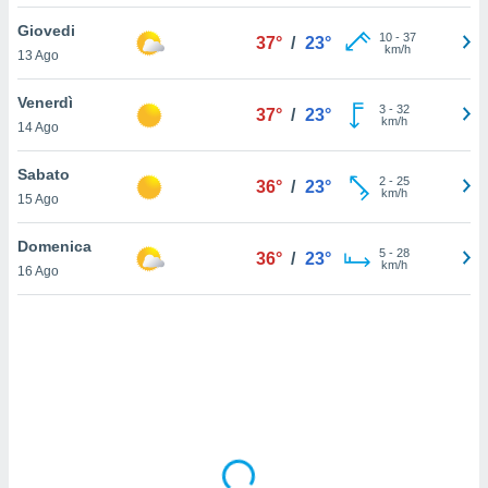
Giovedi
sui cookie
10
-
37
37°
/
23°
km/h
13 Ago
e il tuo
 in
Venerdì
3
-
32
37°
/
23°
o
km/h
14 Ago
 il
Sabato
azioni
2
-
25
36°
/
23°
km/h
15 Ago
kie
re
le a piè
Domenica
5
-
28
36°
/
23°
 del
km/h
16 Ago
to web.
ATIVA,
e
gie
i cookie
ccetti
zione dei