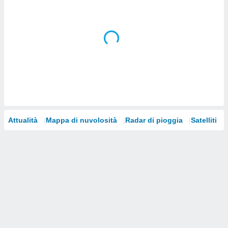
i nostri
artner
Attualità
Mappa di nuvolosità
Radar di pioggia
Satelliti