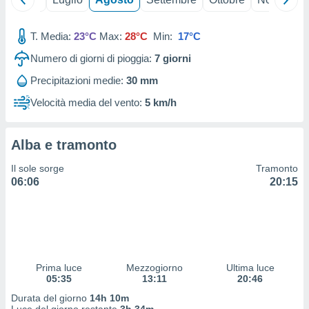
 profili
lezione
cità
T. Media:
23°C
Max:
28°C
Min:
17°C
izzata,
Numero di giorni di pioggia:
7
giorni
fili per
Precipitazioni medie:
30 mm
izzazione
nuti,
Velocità media del vento:
5 km/h
 profili
lezione
uti
Alba e tramonto
zzati,
 le
Il sole sorge
Tramonto
ni degli
06:06
20:15
 misurare
zioni dei
,
ere il
so
Prima luce
Mezzogiorno
Ultima luce
he o la
05:35
13:11
20:46
ione di
enienti
Durata del giorno
14h 10m
diverse,