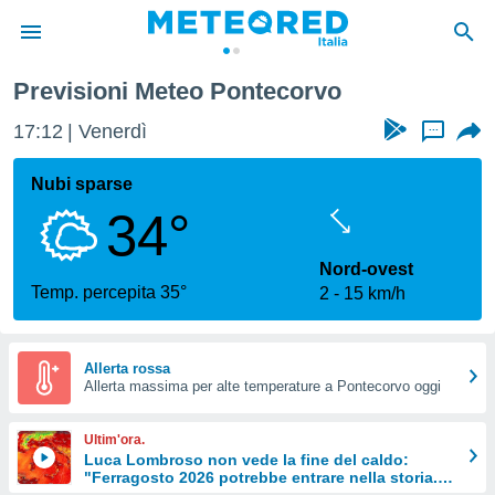
Previsioni Meteo Pontecorvo
tiva
rivacy
17:12
Venerdì
...
ti di
net
Nubi sparse
net)
34°
i
 da
nisti per
Nord-ovest
 che le
Temp. percepita 35°
2
15 km/h
ioni
iano di
È
Allerta rossa
 a
Allerta massima per alte temperature a Pontecorvo oggi
ito Web
do le
Ultim'ora.
opzioni:
Luca Lombroso non vede la fine del caldo:
"Ferragosto 2026 potrebbe entrare nella storia.
 i