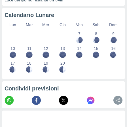
Luce del giorno restante
3h 34m
re e
e i
Calendario Lunare
tilizzare
ati per la
Lun
Mar
Mer
Gio
Ven
Sab
Dom
e dei
.
7
8
9
izzazione
10
11
12
13
14
15
16
azione
o la
17
18
19
20
e del
vo,
à e
i
Condividi previsioni
zzati,
one delle
ni dei
 e degli
 ricerche
ico,
di