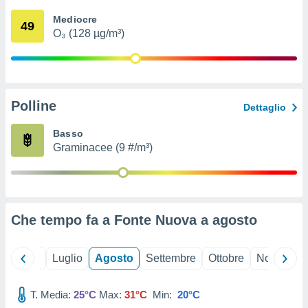
ioni
" o
Mediocre
tra
49
O₃ (128 µg/m³)
sui cookie
o sito
nostri
Polline
Dettaglio
mo il
te
Basso
ento dei
Graminacee (9 #/m³)
re
ioni su
vo e/o
i,
Che tempo fa a Fonte Nuova a
agosto
 dati
er la
 della
Giugno
Luglio
Agosto
Settembre
Ottobre
Novembre
à, creare
r la
à
T. Media:
25°C
Max:
31°C
Min:
20°C
izzata,