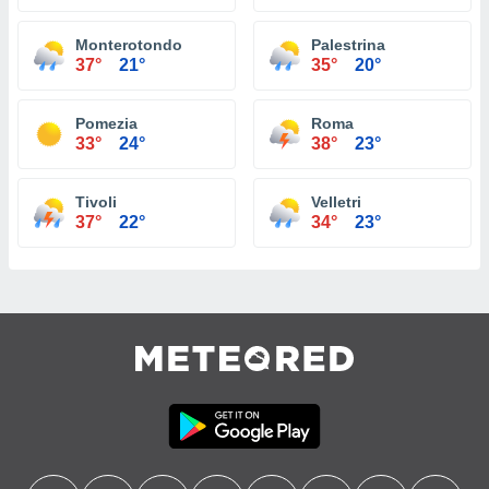
Monterotondo
Palestrina
37°
21°
35°
20°
Pomezia
Roma
33°
24°
38°
23°
Tivoli
Velletri
37°
22°
34°
23°