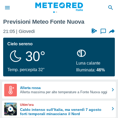
Previsioni Meteo Fonte Nuova
tiva
rivacy
21:05
Giovedi
...
ti di
net
Cielo sereno
net)
30°
i
 da
nisti per
Luna calante
 che le
Temp. percepita 32°
Illuminata:
46%
ioni
iano di
È
Allerta rossa
 a
Allerta massima per alte temperature a Fonte Nuova oggi
ito Web
do le
Ultim’ora
opzioni:
Caldo intenso sull’Italia, ma venerdì 7 agosto
forti temporali minacciano il Nord
 i