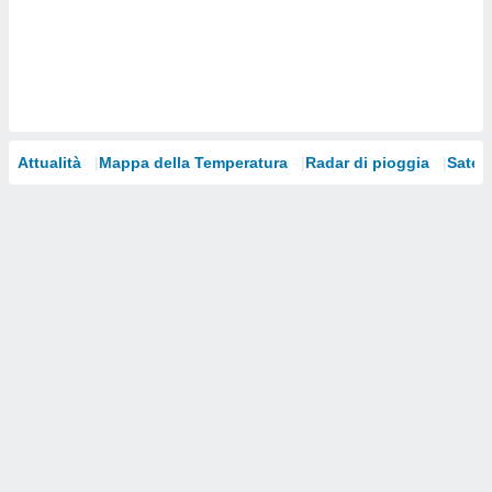
i nostri
artner
Attualità
Mappa della Temperatura
Radar di pioggia
Satelli