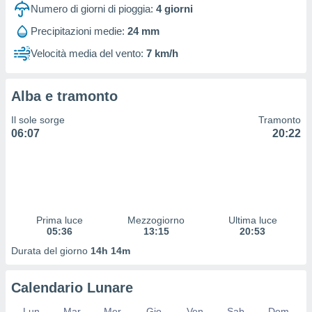
 profili
Numero di giorni di pioggia:
4
giorni
lezione
Precipitazioni medie:
24 mm
cità
izzata,
Velocità media del vento:
7 km/h
fili per
izzazione
Alba e tramonto
nuti,
 profili
Il sole sorge
Tramonto
lezione
06:07
20:22
uti
zzati,
 le
ni degli
 misurare
zioni dei
,
Prima luce
Mezzogiorno
Ultima luce
05:36
13:15
20:53
ere il
Durata del giorno
14h 14m
so
he o la
ione di
Calendario Lunare
enienti
diverse,
Lun
Mar
Mer
Gio
Ven
Sab
Dom