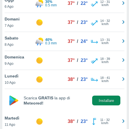
30%
a", è
12
-
31
37°
/
22°
0.5 mm
km/h
6 Ago
al sito
ettando
Domani
14
-
32
37°
/
23°
zione di
km/h
7 Ago
okie,
dei nostri
Sabato
40%
13
-
31
che ci
37°
/
24°
0.3 mm
km/h
8 Ago
no di
 e
e il
Domenica
18
-
39
37°
/
23°
amento
km/h
9 Ago
 Web,
i
Lunedì
18
-
41
re un
38°
/
23°
km/h
10 Ago
pecifico
arti la
à o
Scarica
GRATIS
la app di
i
Installare
Meteored!
zzati
 di esso.
sultare
Martedì
11
-
32
38°
/
23°
km/h
11 Ago
oni nella