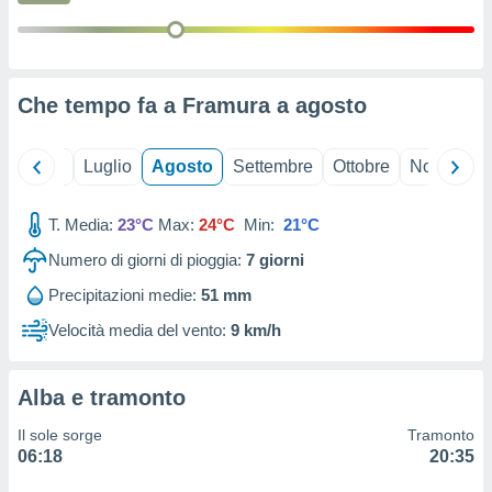
ioni
" o
tra
sui cookie
o sito
Che tempo fa a Framura a
agosto
nostri
Giugno
Luglio
Agosto
Settembre
Ottobre
Novembre
mo il
te
ento dei
T. Media:
23°C
Max:
24°C
Min:
21°C
Numero di giorni di pioggia:
7
giorni
re
ioni su
Precipitazioni medie:
51 mm
vo e/o
Velocità media del vento:
9 km/h
i,
 dati
er la
Alba e tramonto
 della
à, creare
Il sole sorge
Tramonto
r la
06:18
20:35
à
izzata,