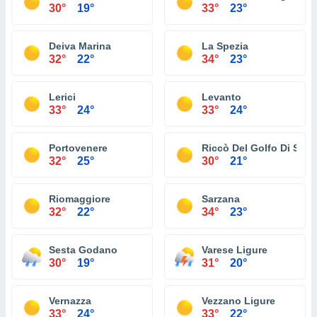
30°
19°
33°
23°
Deiva Marina
La Spezia
32°
22°
34°
23°
Lerici
Levanto
33°
24°
33°
24°
Portovenere
Riccò Del Golfo Di Spez
32°
25°
30°
21°
Riomaggiore
Sarzana
32°
22°
34°
23°
Sesta Godano
Varese Ligure
30°
19°
31°
20°
Vernazza
Vezzano Ligure
33°
24°
33°
22°