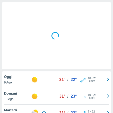
e
amente
cità
izzata,
ACCETTA
ulle
E
ioni
CONTINUA
tramite
e simili,
IMPOSTAZIONI
nte di
e la
tività per
re a
Oggi
ontenuti
10
-
26
31°
/
22°
km/h
9 Ago
ti
 di
senza
Domani
10
-
28
31°
/
23°
sto.
km/h
10 Ago
clic sul
Martedì
 "Accetta
7
-
22
31°
/
23°