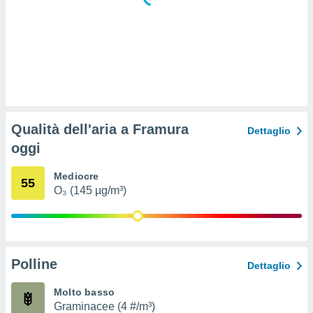
 e
ati
 quali la
a su
ito web,
IP e
tori di
Alcuni
ro
Qualità dell'aria a Framura
Dettaglio
 tuoi dati
oggi
 sulla
un
e
Mediocre
55
, al quale
O₃ (145 µg/m³)
rti. Per
puoi
il tuo
o o
l
Polline
Dettaglio
nto dei
ualsiasi
Molto basso
 facendo
Graminacee (4 #/m³)