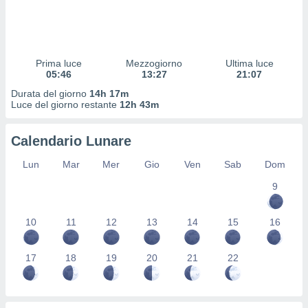
 profili
lezione
cità
izzata,
fili per
Prima luce
Mezzogiorno
Ultima luce
05:46
13:27
21:07
izzazione
Durata del giorno
14h 17m
nuti,
Luce del giorno restante
12h 43m
 profili
lezione
uti
Calendario Lunare
zzati,
 le
Lun
Mar
Mer
Gio
Ven
Sab
Dom
ni degli
9
 misurare
zioni dei
,
10
11
12
13
14
15
16
ere il
so
17
18
19
20
21
22
he o la
ione di
enienti
diverse,