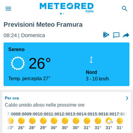
Previsioni Meteo Framura
tiva
rivacy
08:24
Domenica
...
ti di
net
Sereno
net)
26°
i
 da
nisti per
Nord
 che le
Temp. percepita 27°
3
10 km/h
ioni
iano di
È
Per ora
 a
Caldo umido afoso nelle prossime ore
ito Web
:00
07:00
08:00
09:00
10:00
11:00
12:00
13:00
14:00
15:00
16:00
17:00
18:
do le
opzioni:
3°
23°
26°
28°
29°
30°
30°
30°
31°
31°
31°
31°
30
 i