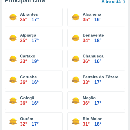
Principali città
Altre città
Abrantes
Alcanena
35°
17°
35°
16°
Alpiarça
Benavente
35°
17°
34°
18°
Cartaxo
Chamusca
33°
19°
36°
16°
Coruche
Ferreira do Zêzere
36°
16°
33°
17°
Golegã
Mação
36°
16°
36°
17°
Ourém
Rio Maior
32°
17°
31°
18°