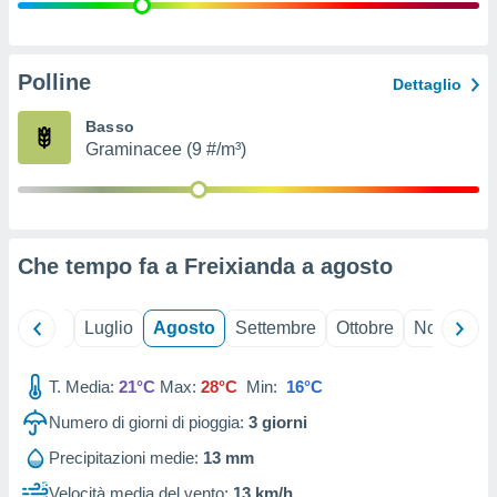
ioni
" o
tra
sui cookie
o sito
Polline
Dettaglio
Basso
nostri
Graminacee (9 #/m³)
mo il
te
ento dei
Che tempo fa a Freixianda a
agosto
re
ioni su
vo e/o
Giugno
Luglio
Agosto
Settembre
Ottobre
Novembre
i,
 dati
er la
T. Media:
21°C
Max:
28°C
Min:
16°C
 della
Numero di giorni di pioggia:
3
giorni
à, creare
r la
Precipitazioni medie:
13 mm
à
izzata,
Velocità media del vento:
13 km/h