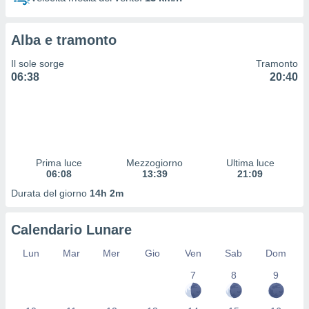
 profili
lezione
cità
Alba e tramonto
izzata,
fili per
Il sole sorge
Tramonto
06:38
20:40
izzazione
nuti,
 profili
lezione
uti
zzati,
Prima luce
Mezzogiorno
Ultima luce
 le
06:08
13:39
21:09
ni degli
 misurare
Durata del giorno
14h 2m
zioni dei
,
Calendario Lunare
ere il
Lun
Mar
Mer
Gio
Ven
Sab
Dom
so
he o la
7
8
9
ione di
enienti
diverse,