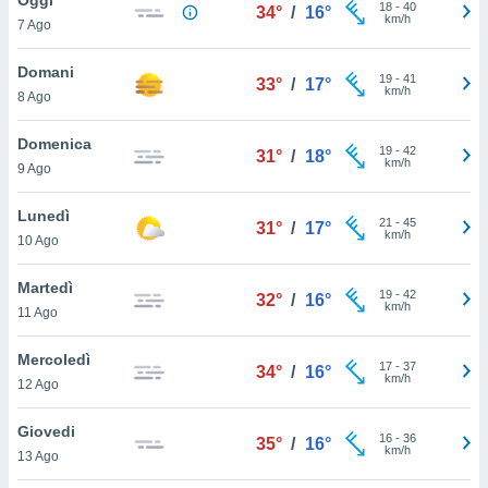
a", è
18
-
40
34°
/
16°
km/h
7 Ago
al sito
ettando
Domani
19
-
41
33°
/
17°
zione di
km/h
8 Ago
okie,
dei nostri
Domenica
19
-
42
che ci
31°
/
18°
km/h
9 Ago
no di
 e
e il
Lunedì
21
-
45
31°
/
17°
amento
km/h
10 Ago
 Web,
i
Martedì
19
-
42
re un
32°
/
16°
km/h
11 Ago
pecifico
arti la
Mercoledì
à o
17
-
37
34°
/
16°
km/h
i
12 Ago
zzati
 di esso.
Giovedi
16
-
36
sultare
35°
/
16°
km/h
13 Ago
oni nella