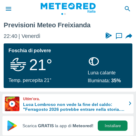
Previsioni Meteo Freixianda
tiva
rivacy
22:40
Venerdì
...
ti di
net
Foschia di polvere
net)
21°
i
 da
nisti per
Luna calante
 che le
Temp. percepita 21°
Illuminata:
35%
ioni
iano di
È
Ultim'ora.
Luca Lombroso non vede la fine del caldo:
 a
"Ferragosto 2026 potrebbe entrare nella storia.
ito Web
Ecco perché.
do le
opzioni:
Scarica
GRATIS
la app di
Meteored!
Installare
 i