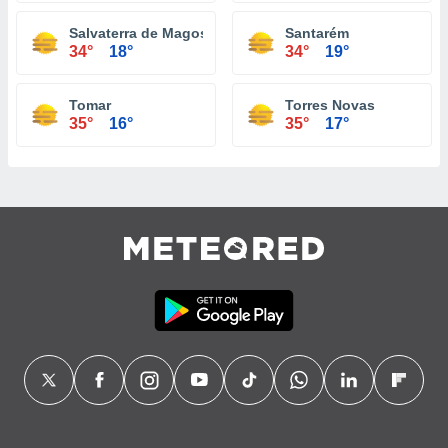
Salvaterra de Magos
Santarém
34°
18°
34°
19°
Tomar
Torres Novas
35°
16°
35°
17°