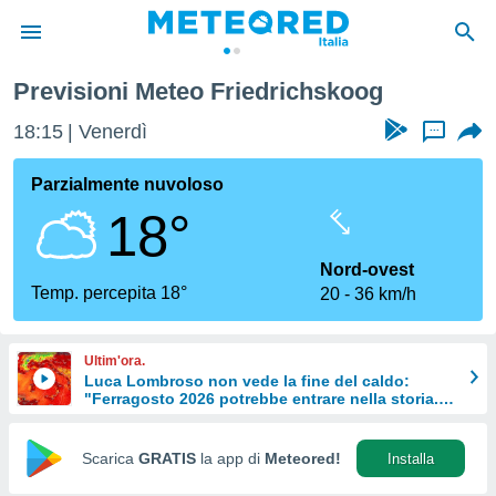
Previsioni Meteo Friedrichskoog
tiva
rivacy
18:15
Venerdì
...
ti di
net
Parzialmente nuvoloso
net)
18°
i
 da
nisti per
Nord-ovest
 che le
Temp. percepita 18°
20
36 km/h
ioni
iano di
È
Ultim'ora.
Luca Lombroso non vede la fine del caldo:
 a
"Ferragosto 2026 potrebbe entrare nella storia.
ito Web
Ecco perché."
do le
opzioni:
Scarica
GRATIS
la app di
Meteored!
Installa
 i