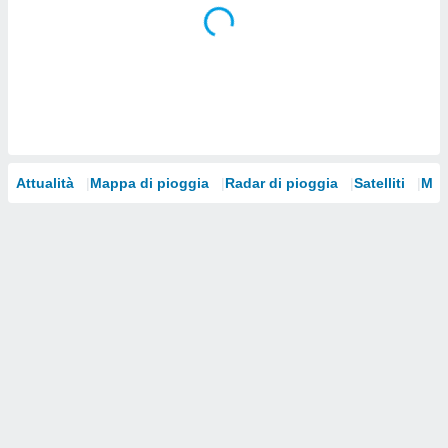
i nostri
artner
Attualità
Mappa di pioggia
Radar di pioggia
Satelliti
Mod