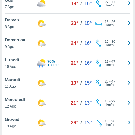
a", è
27
-
44
19°
/
16°
km/h
7 Ago
al sito
ettando
Domani
13
-
26
20°
/
15°
zione di
km/h
8 Ago
okie,
dei nostri
Domenica
17
-
30
che ci
24°
/
16°
km/h
9 Ago
no di
 e
e il
Lunedì
70%
27
-
47
21°
/
16°
amento
1.7 mm
km/h
10 Ago
 Web,
i
Martedì
28
-
47
re un
19°
/
15°
km/h
11 Ago
pecifico
arti la
Mercoledì
à o
15
-
29
21°
/
13°
km/h
i
12 Ago
zzati
 di esso.
Giovedi
15
-
28
sultare
26°
/
13°
km/h
13 Ago
oni nella