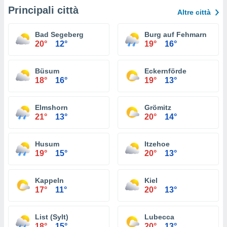
Principali città
Altre città
Bad Segeberg
Burg auf Fehmarn
20°
12°
19°
16°
Büsum
Eckernförde
18°
16°
19°
13°
Elmshorn
Grömitz
21°
13°
20°
14°
Husum
Itzehoe
19°
15°
20°
13°
Kappeln
Kiel
17°
11°
20°
13°
List (Sylt)
Lubecca
18°
15°
20°
13°