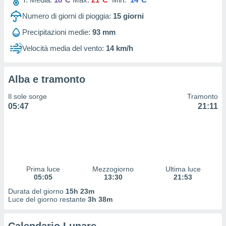
 profili
lezione
Numero di giorni di pioggia:
15
giorni
cità
Precipitazioni medie:
93 mm
izzata,
fili per
Velocità media del vento:
14 km/h
izzazione
nuti,
Alba e tramonto
 profili
lezione
Il sole sorge
Tramonto
uti
05:47
21:11
zzati,
 le
ni degli
 misurare
zioni dei
,
ere il
Prima luce
Mezzogiorno
Ultima luce
05:05
13:30
21:53
so
Durata del giorno
15h 23m
he o la
Luce del giorno restante
3h 38m
ione di
enienti
diverse,