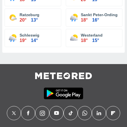
Ratzeburg
Sankt Peter-Ording
20°
13°
18°
16°
Schleswig
Westerland
19°
14°
18°
15°