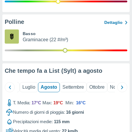
ioni
" o
tra
sui cookie
o sito
Polline
Dettaglio
Basso
nostri
Graminacee (22 #/m³)
mo il
te
ento dei
Che tempo fa a List (Sylt) a
agosto
re
ioni su
vo e/o
Giugno
Luglio
Agosto
Settembre
Ottobre
Novembre
i,
 dati
er la
T. Media:
17°C
Max:
19°C
Min:
16°C
 della
Numero di giorni di pioggia:
16
giorni
à, creare
r la
Precipitazioni medie:
115 mm
à
izzata,
Velocità media del vento:
22 km/h