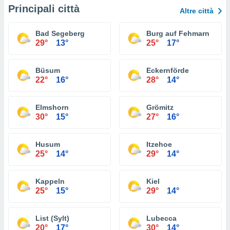
Principali città
Altre città
Bad Segeberg
Burg auf Fehmarn
29°
13°
25°
17°
Büsum
Eckernförde
22°
16°
28°
14°
Elmshorn
Grömitz
30°
15°
27°
16°
Husum
Itzehoe
25°
14°
29°
14°
Kappeln
Kiel
25°
15°
29°
14°
List (Sylt)
Lubecca
20°
17°
30°
14°