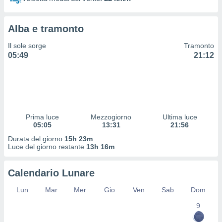
 profili
lezione
cità
Alba e tramonto
izzata,
fili per
Il sole sorge
Tramonto
05:49
21:12
izzazione
nuti,
 profili
lezione
uti
zzati,
Prima luce
Mezzogiorno
Ultima luce
 le
05:05
13:31
21:56
ni degli
 misurare
Durata del giorno
15h 23m
zioni dei
Luce del giorno restante
13h 16m
,
ere il
Calendario Lunare
so
Lun
Mar
Mer
Gio
Ven
Sab
Dom
he o la
ione di
9
enienti
diverse,