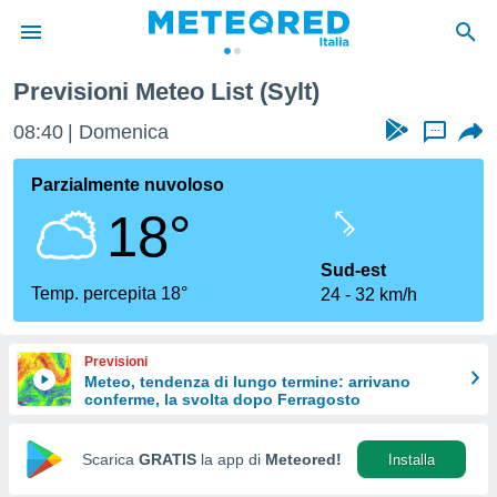
Previsioni Meteo List (Sylt)
tiva
rivacy
08:40
Domenica
...
ti di
net
Parzialmente nuvoloso
net)
18°
i
 da
nisti per
Sud-est
 che le
Temp. percepita 18°
24
32 km/h
ioni
iano di
È
Previsioni
Meteo, tendenza di lungo termine: arrivano
 a
conferme, la svolta dopo Ferragosto
ito Web
do le
opzioni:
Scarica
GRATIS
la app di
Meteored!
Installa
 i