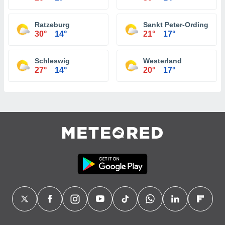
Ratzeburg
Sankt Peter-Ording
30°
14°
21°
17°
Schleswig
Westerland
27°
14°
20°
17°