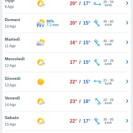
a", è
26
-
34
20°
/
17°
km/h
9 Ago
al sito
ettando
Domani
90%
45
-
60
20°
/
15°
zione di
7.2 mm
km/h
10 Ago
okie,
dei nostri
Martedì
45
-
60
che ci
16°
/
15°
km/h
11 Ago
no di
 e
e il
Mercoledì
19
-
29
17°
/
15°
amento
km/h
12 Ago
 Web,
i
Giovedi
21
-
30
re un
22°
/
15°
km/h
13 Ago
pecifico
arti la
Venerdì
à o
22
-
29
23°
/
18°
km/h
i
14 Ago
zzati
 di esso.
Sabato
35
-
50
sultare
22°
/
17°
km/h
15 Ago
oni nella