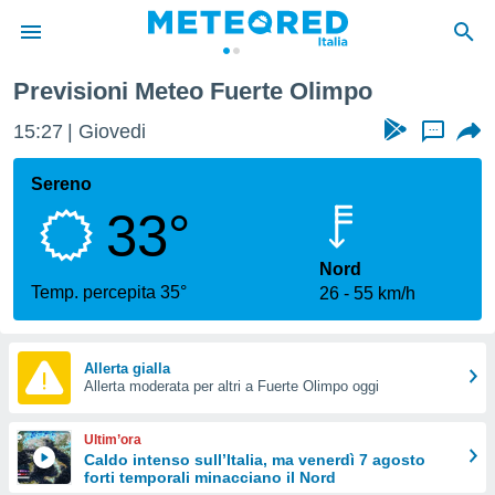
Previsioni Meteo Fuerte Olimpo
tiva
rivacy
15:27
Giovedi
...
ti di
net
Sereno
net)
33°
i
 da
nisti per
Nord
 che le
Temp. percepita 35°
26
55 km/h
ioni
iano di
È
Allerta gialla
 a
Allerta moderata per altri a Fuerte Olimpo oggi
ito Web
do le
Ultim’ora
opzioni:
Caldo intenso sull’Italia, ma venerdì 7 agosto
forti temporali minacciano il Nord
 i