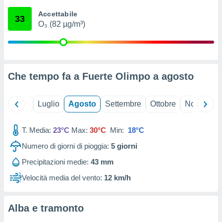
ioni
" o
Accettabile
tra
33
O₃ (82 µg/m³)
sui cookie
o sito
nostri
Che tempo fa a Fuerte Olimpo a
agosto
mo il
te
ento dei
Giugno
Luglio
Agosto
Settembre
Ottobre
Novembre
re
T. Media:
23°C
Max:
30°C
Min:
18°C
ioni su
vo e/o
Numero di giorni di pioggia:
5
giorni
i,
 dati
Precipitazioni medie:
43 mm
er la
Velocità media del vento:
12 km/h
 della
à, creare
r la
Alba e tramonto
à
izzata,