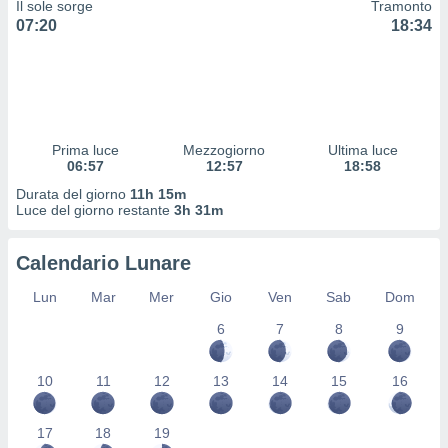
Il sole sorge
Tramonto
 profili
07:20
18:34
lezione
cità
izzata,
fili per
izzazione
nuti,
Prima luce
Mezzogiorno
Ultima luce
 profili
06:57
12:57
18:58
lezione
Durata del giorno
11h 15m
uti
Luce del giorno restante
3h 31m
zzati,
 le
ni degli
Calendario Lunare
 misurare
zioni dei
Lun
Mar
Mer
Gio
Ven
Sab
Dom
,
6
7
8
9
ere il
so
10
11
12
13
14
15
16
he o la
ione di
enienti
17
18
19
diverse,