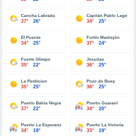
Cancha Labrada
Capitán Pablo Lageren
37°
26°
34°
25°
El Puente
Fortín Madrejón
34°
25°
37°
24°
Fuerte Olimpo
Jesuitas
35°
22°
36°
25°
La Perdicion
Pozo de Buey
35°
25°
36°
25°
Puerto Bahia Negra
Puerto Guaraní
37°
22°
34°
20°
Puerto La Esperanza
Puerto La Victoria
34°
19°
33°
19°