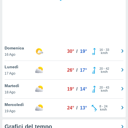
puoi
re ad
 al
ito web
et. In
aso ti
mo che
installati
okie
Domenica
16
-
33
30°
/
19°
i per
km/h
16 Ago
 la
one nel
Lunedì
20
-
42
 non
26°
/
17°
km/h
17 Ago
utilizzati
er
e il
Martedì
20
-
43
19°
/
14°
amento o
km/h
18 Ago
rare
à o
Mercoledì
8
-
24
i
24°
/
13°
km/h
19 Ago
zzati,
 potrai
are
Grafici del tempo