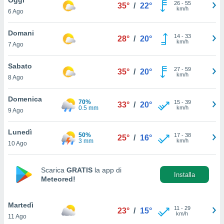
a", è
26
-
55
35°
/
22°
km/h
6 Ago
al sito
ettando
Domani
14
-
33
28°
/
20°
zione di
km/h
7 Ago
okie,
dei nostri
Sabato
27
-
59
che ci
35°
/
20°
km/h
8 Ago
no di
 e
e il
Domenica
70%
15
-
39
33°
/
20°
amento
0.5 mm
km/h
9 Ago
 Web,
i
Lunedì
50%
17
-
38
re un
25°
/
16°
3 mm
km/h
10 Ago
pecifico
arti la
à o
Scarica
GRATIS
la app di
i
Installa
Meteored!
zzati
 di esso.
sultare
Martedì
11
-
29
23°
/
15°
km/h
11 Ago
oni nella