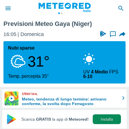
Previsioni Meteo Gaya (Niger)
tiva
rivacy
16:05
Domenica
...
ti di
net
Nubi sparse
net)
31°
i
 da
nisti per
UV
4 Medio
FPS
 che le
Temp. percepita 35°
6-10
ioni
iano di
È
Ultim'ora.
Meteo, tendenza di lungo termine: arrivano
 a
conferme, la svolta dopo Ferragosto
ito Web
do le
opzioni:
Scarica
GRATIS
la app di
Meteored!
Installa
 i