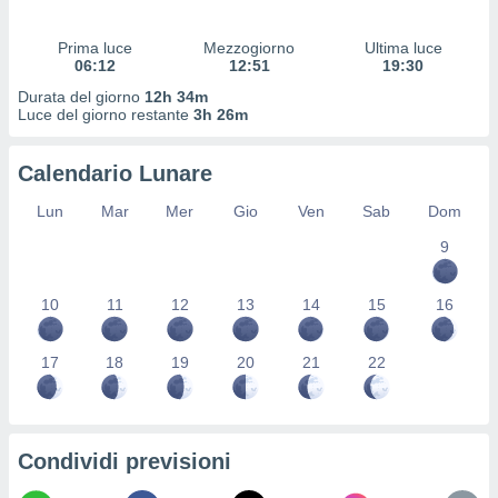
 profili
lezione
Prima luce
Mezzogiorno
Ultima luce
cità
06:12
12:51
19:30
izzata,
fili per
Durata del giorno
12h 34m
Luce del giorno restante
3h 26m
izzazione
nuti,
Calendario Lunare
 profili
lezione
Lun
Mar
Mer
Gio
Ven
Sab
Dom
uti
zzati,
9
 le
ni degli
10
11
12
13
14
15
16
 misurare
zioni dei
,
17
18
19
20
21
22
ere il
so
he o la
ione di
Condividi previsioni
enienti
diverse,