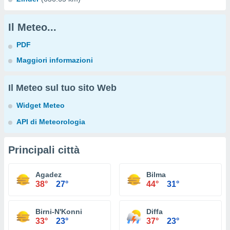
Il Meteo...
PDF
Maggiori informazioni
Il Meteo sul tuo sito Web
Widget Meteo
API di Meteorologia
Principali città
Agadez
Bilma
38°
27°
44°
31°
Birni-N'Konni
Diffa
33°
23°
37°
23°