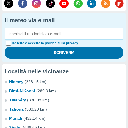
Il meteo via e-mail
Ho letto e accetto la politica sulla privacy
Località nelle vicinanze
Niamey
(226.15 km)
Birni-N'Konni
(289.3 km)
Tillabéry
(336.98 km)
Tahoua
(388.29 km)
Maradi
(432.14 km)
Zinder
(636.65 km)