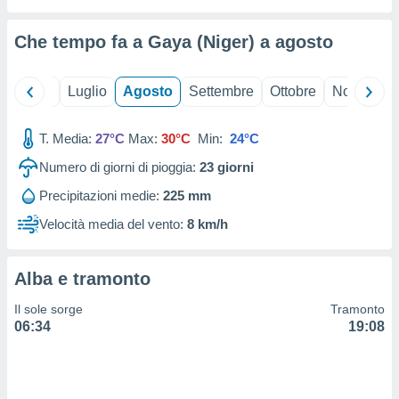
ioni
" o
tra
Che tempo fa a Gaya (Niger) a
agosto
sui cookie
o sito
Giugno
Luglio
Agosto
Settembre
Ottobre
Novembre
nostri
T. Media:
27°C
Max:
30°C
Min:
24°C
mo il
te
Numero di giorni di pioggia:
23
giorni
ento dei
Precipitazioni medie:
225 mm
re
Velocità media del vento:
8 km/h
ioni su
vo e/o
i,
Alba e tramonto
 dati
er la
Il sole sorge
Tramonto
 della
06:34
19:08
à, creare
r la
à
izzata,