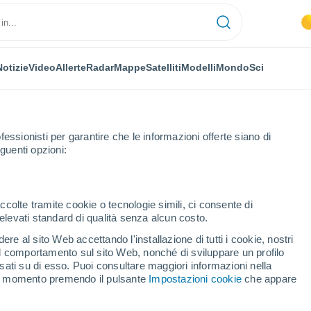
Notizie
Video
Allerte
Radar
Mappe
Satelliti
Modelli
Mondo
Sci
fessionisti per garantire che le informazioni offerte siano di
guenti opzioni:
ccolte tramite cookie o tecnologie simili, ci consente di
n elevati standard di qualità senza alcun costo.
re al sito Web accettando l'installazione di tutti i cookie, nostri
 il comportamento sul sito Web, nonché di sviluppare un profilo
...
asati su di esso. Puoi consultare maggiori informazioni nella
si momento premendo il pulsante
Impostazioni cookie
che appare
Per ora
Intervalli nuvolosi nelle prossime
ore