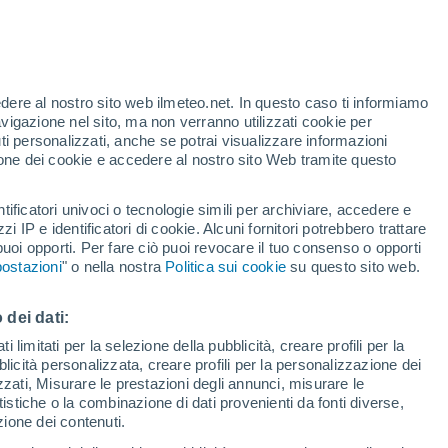
edere al nostro sito web ilmeteo.net. In questo caso ti informiamo
/h
avigazione nel sito, ma non verranno utilizzati cookie per
i personalizzati, anche se potrai visualizzare informazioni
azione dei cookie e accedere al nostro sito Web tramite questo
tificatori univoci o tecnologie simili per archiviare, accedere e
zzi IP e identificatori di cookie. Alcuni fornitori potrebbero trattare
 puoi opporti. Per fare ciò puoi revocare il tuo consenso o opporti
di pioggia
Satelliti
Modelli
ostazioni
" o nella nostra
Politica sui cookie
su questo sito web.
 dei dati:
ercoledì
Giovedi
Venerdì
Sabato
 limitati per la selezione della pubblicità, creare profili per la
bblicità personalizzata, creare profili per la personalizzazione dei
12 Ago
13 Ago
14 Ago
15 Ago
izzati, Misurare le prestazioni degli annunci, misurare le
istiche o la combinazione di dati provenienti da fonti diverse,
ezione dei contenuti.