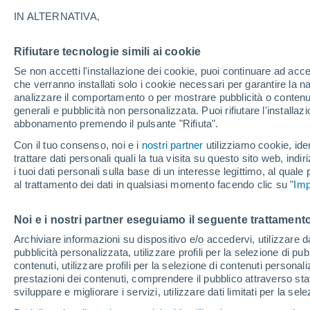
19°
IN ALTERNATIVA,
Rifiutare tecnologie simili ai cookie
Sud
Se non accetti l'installazione dei cookie, puoi continuare ad acc
Temp. percepita 19°
11
-
21 km
che verranno installati solo i cookie necessari per garantire la n
analizzare il comportamento o per mostrare pubblicità o contenut
generali e pubblicità non personalizzata. Puoi rifiutare l'install
abbonamento premendo il pulsante "Rifiuta".
Previsioni
Meteo, tendenza di lungo termine: arrivano
Con il tuo consenso, noi e i
nostri partner
utilizziamo cookie, iden
conferme, la svolta dopo Ferragosto
trattare dati personali quali la tua visita su questo sito web, indiri
i tuoi dati personali sulla base di un interesse legittimo, al quale
Il Meteo 1 - 7
Attualità
Mappa di nuvolosità
Radar 
al trattamento dei dati in qualsiasi momento facendo clic su "
Imp
Noi e i nostri partner eseguiamo il seguente trattamento
Domani
Martedì
M
Oggi
Archiviare informazioni su dispositivo e/o accedervi, utilizzare dati
pubblicità personalizzata, utilizzare profili per la selezione di pu
10 Ago
11 Ago
9 Ago
contenuti, utilizzare profili per la selezione di contenuti personal
prestazioni dei contenuti, comprendere il pubblico attraverso stat
sviluppare e migliorare i servizi, utilizzare dati limitati per la sel
30%