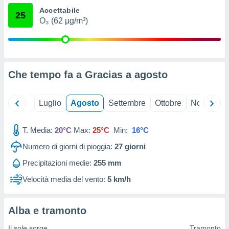
ioni
" o
Accettabile
25
tra
O₃ (62 µg/m³)
sui cookie
o sito
nostri
Che tempo fa a Gracias a
agosto
mo il
te
Giugno
Luglio
Agosto
Settembre
Ottobre
Novembre
ento dei
re
T. Media:
20°C
Max:
25°C
Min:
16°C
ioni su
Numero di giorni di pioggia:
27
giorni
vo e/o
i,
Precipitazioni medie:
255 mm
 dati
er la
Velocità media del vento:
5 km/h
 della
à, creare
r la
Alba e tramonto
à
izzata,
Il sole sorge
Tramonto