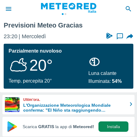
Previsioni Meteo Gracias
tiva
rivacy
23:20
Mercoledì
...
ti di
net
Parzialmente nuvoloso
net)
20°
i
 da
nisti per
Luna calante
 che le
Temp. percepita 20°
Illuminata:
54%
ioni
iano di
È
Ultim'ora.
L'Organizzazione Meteorologica Mondiale
 a
conferma: "El Niño sta raggiungendo
ito Web
un'intensità mai vista da diversi anni"
do le
opzioni:
Scarica
GRATIS
la app di
Meteored!
Installa
 i