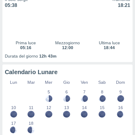
 profili
05:38
18:21
lezione
cità
izzata,
fili per
izzazione
Prima luce
Mezzogiorno
Ultima luce
nuti,
05:16
12:00
18:44
 profili
lezione
Durata del giorno
12h 43m
uti
zzati,
Calendario Lunare
 le
ni degli
Lun
Mar
Mer
Gio
Ven
Sab
Dom
 misurare
zioni dei
5
6
7
8
9
,
ere il
10
11
12
13
14
15
16
so
he o la
ione di
17
18
enienti
diverse,