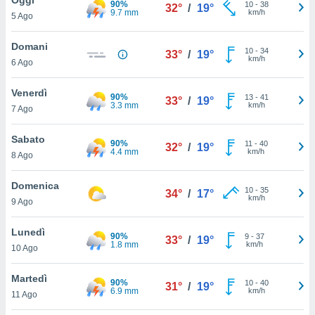
90%
a", è
10
-
38
32°
/
19°
9.7 mm
km/h
5 Ago
al sito
ettando
Domani
10
-
34
33°
/
19°
zione di
km/h
6 Ago
okie,
dei nostri
Venerdì
90%
13
-
41
che ci
33°
/
19°
3.3 mm
km/h
7 Ago
no di
 e
e il
Sabato
90%
11
-
40
32°
/
19°
amento
4.4 mm
km/h
8 Ago
 Web,
i
Domenica
10
-
35
re un
34°
/
17°
km/h
9 Ago
pecifico
arti la
Lunedì
à o
90%
9
-
37
33°
/
19°
1.8 mm
km/h
i
10 Ago
zzati
 di esso.
Martedì
90%
10
-
40
sultare
31°
/
19°
6.9 mm
km/h
11 Ago
oni nella