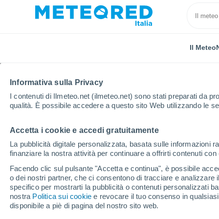
Il Meteo
Informativa sulla Privacy
I contenuti di Ilmeteo.net (ilmeteo.net) sono stati preparati da pro
qualità. È possibile accedere a questo sito Web utilizzando le se
Accetta i cookie e accedi gratuitamente
Home
Regno Unito
Isole del Canale
Grouville
La pubblicità digitale personalizzata, basata sulle informazioni ra
finanziare la nostra attività per continuare a offrirti contenuti co
Previsioni Meteo Grouv
Facendo clic sul pulsante "Accetta e continua", è possibile accede
o dei nostri partner, che ci consentono di tracciare e analizzare
17:05
Venerdì
specifico per mostrarti la pubblicità o contenuti personalizzati b
nostra
Politica sui cookie
e revocare il tuo consenso in qualsia
disponibile a piè di pagina del nostro sito web.
Sereno