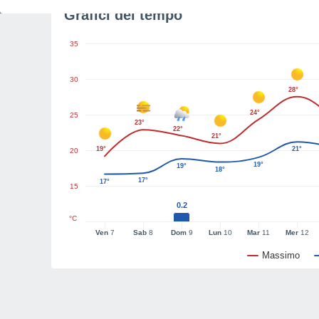
Grafici del tempo
35
30
28°
24°
25
23°
22°
21°
19°
21°
20
19°
19°
18°
17°
17°
15
0.2
°C
Ven
7
Sab
8
Dom
9
Lun
10
Mar
11
Mer
12
Massimo