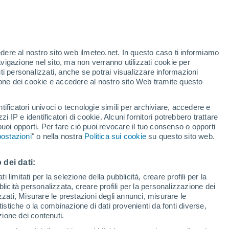
edere al nostro sito web ilmeteo.net. In questo caso ti informiamo
/h
avigazione nel sito, ma non verranno utilizzati cookie per
i personalizzati, anche se potrai visualizzare informazioni
azione dei cookie e accedere al nostro sito Web tramite questo
tificatori univoci o tecnologie simili per archiviare, accedere e
.
zzi IP e identificatori di cookie. Alcuni fornitori potrebbero trattare
 puoi opporti. Per fare ciò puoi revocare il tuo consenso o opporti
di pioggia
Satelliti
Modelli
ostazioni
" o nella nostra
Politica sui cookie
su questo sito web.
 dei dati:
Lunedì
Martedì
Mercoledì
Giovedi
 limitati per la selezione della pubblicità, creare profili per la
bblicità personalizzata, creare profili per la personalizzazione dei
10 Ago
11 Ago
12 Ago
13 Ago
izzati, Misurare le prestazioni degli annunci, misurare le
istiche o la combinazione di dati provenienti da fonti diverse,
ezione dei contenuti.