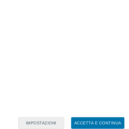
Calendario Lunare
Lun
Mar
Mer
Gio
Ven
Sab
Dom
7
8
9
10
11
12
13
14
15
16
17
18
19
20
IMPOSTAZIONI
ACCETTA E CONTINUA