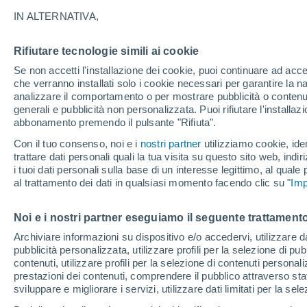
18°
IN ALTERNATIVA,
Rifiutare tecnologie simili ai cookie
Nord
Se non accetti l'installazione dei cookie, puoi continuare ad acc
Temp. percepita 18°
21
-
28 km
che verranno installati solo i cookie necessari per garantire la n
analizzare il comportamento o per mostrare pubblicità o contenut
generali e pubblicità non personalizzata. Puoi rifiutare l'install
abbonamento premendo il pulsante "Rifiuta".
Ultim'ora.
Luca Lombroso non vede la fine del caldo:
Con il tuo consenso, noi e i
nostri partner
utilizziamo cookie, iden
"Ferragosto 2026 potrebbe entrare nella storia
trattare dati personali quali la tua visita su questo sito web, indiri
Ecco perché."
i tuoi dati personali sulla base di un interesse legittimo, al quale
Il Meteo 1 - 7
Attualità
Mappa di nuvolosità
Radar 
al trattamento dei dati in qualsiasi momento facendo clic su "
Imp
Noi e i nostri partner eseguiamo il seguente trattamento
Domani
Domenica
Oggi
Archiviare informazioni su dispositivo e/o accedervi, utilizzare dati
pubblicità personalizzata, utilizzare profili per la selezione di pu
8 Ago
9 Ago
7 Ago
contenuti, utilizzare profili per la selezione di contenuti personal
prestazioni dei contenuti, comprendere il pubblico attraverso stat
sviluppare e migliorare i servizi, utilizzare dati limitati per la sel
30%