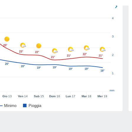
4
3
25°
23°
22°
22°
2
21°
21°
21°
20°
20°
19°
19°
19°
19°
18°
1
mm
Gio
13
Ven
14
Sab
15
Dom
16
Lun
17
Mar
18
Mer
19
Minimo
Pioggia