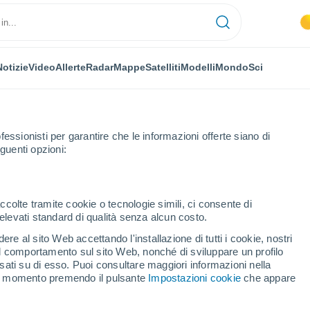
Notizie
Video
Allerte
Radar
Mappe
Satelliti
Modelli
Mondo
Sci
fessionisti per garantire che le informazioni offerte siano di
guenti opzioni:
ccolte tramite cookie o tecnologie simili, ci consente di
n elevati standard di qualità senza alcun costo.
ille
re al sito Web accettando l'installazione di tutti i cookie, nostri
 il comportamento sul sito Web, nonché di sviluppare un profilo
...
asati su di esso. Puoi consultare maggiori informazioni nella
si momento premendo il pulsante
Impostazioni cookie
che appare
Per ora
Intervalli nuvolosi nelle prossime
ore