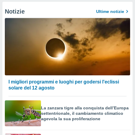
izzata.
utare
Notizie
Ultime notizie
zione dei
 al
ito Web
questo
ento
 il
o
, noi e i
rtner
I migliori programmi e luoghi per godersi l'eclissi
mo
solare del 12 agosto
tori
o
e simili
La zanzara tigre alla conquista dell’Europa
viare,
settentrionale, il cambiamento climatico
agevola la sua proliferazione
 e
ati
 quali la