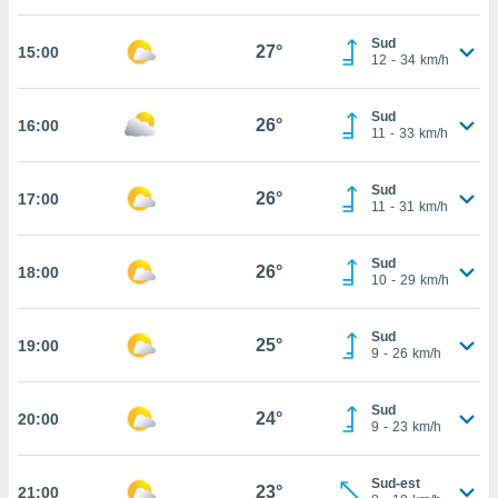
cità
Sud
27°
15:00
12
-
34
km/h
izzata,
ACCETTA
ulle
E
ioni
Sud
CONTINUA
26°
16:00
tramite
11
-
33
km/h
e simili,
IMPOSTAZIONI
Sud
nte di
26°
17:00
11
-
31
km/h
e la
tività per
re a
Sud
26°
18:00
10
-
29
km/h
ontenuti
ti
 di
Sud
25°
senza
19:00
9
-
26
km/h
sto.
clic sul
Sud
24°
20:00
 "Accetta
9
-
23
km/h
a", è
Sud-est
al sito
23°
21:00