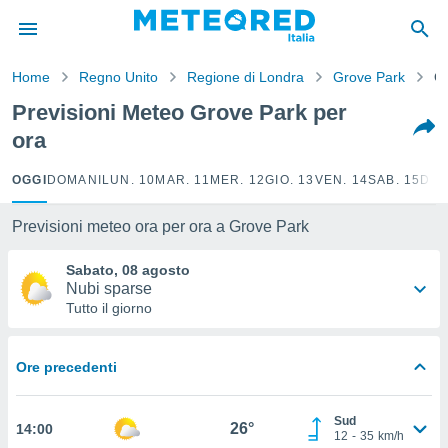
tiva
rivacy
Home
Regno Unito
Regione di Londra
Grove Park
Or
ti di
net
Previsioni Meteo Grove Park per
net)
ora
i
 da
nisti per
OGGI
DOMANI
LUN. 10
MAR. 11
MER. 12
GIO. 13
VEN. 14
SAB. 15
DOM
 che le
ioni
Previsioni meteo ora per ora a Grove Park
iano di
È
Sabato, 08 agosto
Nubi sparse
 a
Tutto il giorno
ito Web
do le
opzioni:
Ore precedenti
 i
e
Sud
26°
14:00
12
-
35
km/h
amente