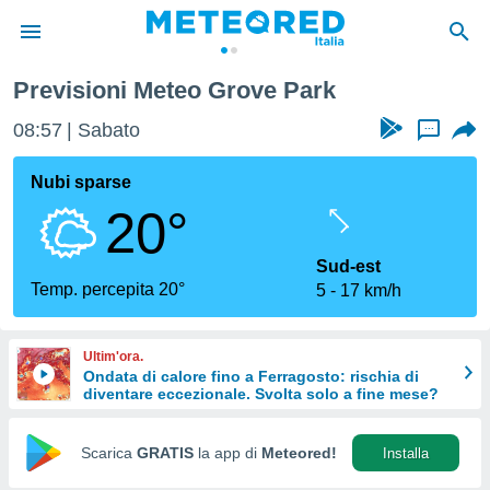
Previsioni Meteo Grove Park
tiva
rivacy
08:57
Sabato
...
ti di
net
Nubi sparse
net)
20°
i
 da
nisti per
Sud-est
 che le
Temp. percepita 20°
5
17 km/h
ioni
iano di
È
Ultim'ora.
Ondata di calore fino a Ferragosto: rischia di
 a
diventare eccezionale. Svolta solo a fine mese?
ito Web
do le
opzioni:
Scarica
GRATIS
la app di
Meteored!
Installa
 i