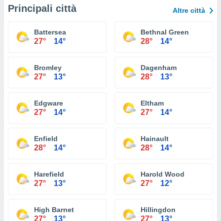
Principali città
Altre città
Battersea
Bethnal Green
27°
14°
28°
14°
Bromley
Dagenham
27°
13°
28°
13°
Edgware
Eltham
27°
14°
27°
14°
Enfield
Hainault
28°
14°
28°
14°
Harefield
Harold Wood
27°
13°
27°
12°
High Barnet
Hillingdon
27°
13°
27°
13°