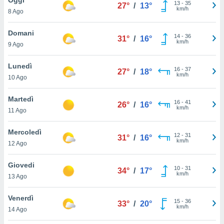
a", è
13
-
35
27°
/
13°
km/h
8 Ago
al sito
ettando
Domani
14
-
36
31°
/
16°
zione di
km/h
9 Ago
okie,
dei nostri
Lunedì
16
-
37
che ci
27°
/
18°
km/h
10 Ago
no di
 e
e il
Martedì
16
-
41
26°
/
16°
amento
km/h
11 Ago
 Web,
i
Mercoledì
12
-
31
re un
31°
/
16°
km/h
12 Ago
pecifico
arti la
Giovedi
à o
10
-
31
34°
/
17°
km/h
i
13 Ago
zzati
 di esso.
Venerdì
15
-
36
sultare
33°
/
20°
km/h
14 Ago
oni nella