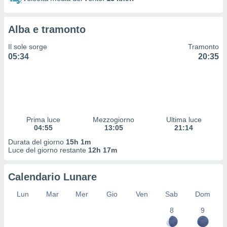
 profili
lezione
cità
Alba e tramonto
izzata,
fili per
Il sole sorge
Tramonto
05:34
20:35
izzazione
nuti,
 profili
lezione
uti
zzati,
Prima luce
Mezzogiorno
Ultima luce
 le
04:55
13:05
21:14
ni degli
 misurare
Durata del giorno
15h 1m
zioni dei
Luce del giorno restante
12h 17m
,
ere il
Calendario Lunare
so
Lun
Mar
Mer
Gio
Ven
Sab
Dom
he o la
ione di
8
9
enienti
diverse,