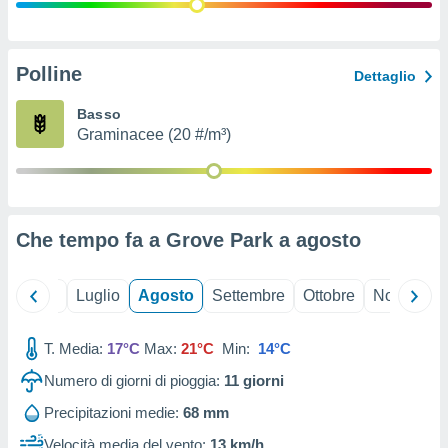
ioni
" o
tra
sui cookie
o sito
Polline
Dettaglio
Basso
nostri
Graminacee (20 #/m³)
mo il
te
ento dei
Che tempo fa a Grove Park a
agosto
re
ioni su
vo e/o
Giugno
Luglio
Agosto
Settembre
Ottobre
Novembre
i,
 dati
er la
T. Media:
17°C
Max:
21°C
Min:
14°C
 della
Numero di giorni di pioggia:
11
giorni
à, creare
r la
Precipitazioni medie:
68 mm
à
izzata,
Velocità media del vento:
13 km/h