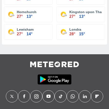
Hornchurch
Kingston upon Thames
27°
13°
27°
13°
Lewisham
Londra
27°
14°
28°
15°