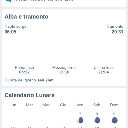
 profili
lezione
cità
Alba e tramonto
izzata,
fili per
Il sole sorge
Tramonto
06:05
20:31
izzazione
nuti,
 profili
lezione
uti
zzati,
Prima luce
Mezzogiorno
Ultima luce
 le
05:32
13:18
21:04
ni degli
 misurare
Durata del giorno
14h 26m
zioni dei
,
Calendario Lunare
ere il
Lun
Mar
Mer
Gio
Ven
Sab
Dom
so
he o la
7
8
9
ione di
enienti
diverse,