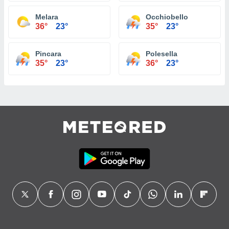
Melara
Occhiobello
36°
23°
35°
23°
Pincara
Polesella
35°
23°
36°
23°