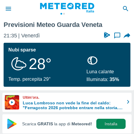
Previsioni Meteo Guarda Veneta
tiva
rivacy
21:35
Venerdì
...
ti di
net
Nubi sparse
net)
28°
i
 da
nisti per
Luna calante
 che le
Temp. percepita 29°
Illuminata:
35%
ioni
iano di
È
Ultim'ora.
Luca Lombroso non vede la fine del caldo:
 a
"Ferragosto 2026 potrebbe entrare nella storia.
ito Web
Ecco perché."
do le
opzioni:
Scarica
GRATIS
la app di
Meteored!
Installa
 i