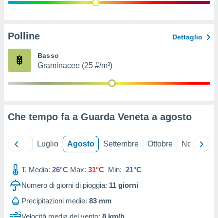
ioni
" o
tra
sui cookie
o sito
Polline
Dettaglio
Basso
nostri
Graminacee (25 #/m³)
mo il
te
ento dei
Che tempo fa a Guarda Veneta a
agosto
re
ioni su
vo e/o
Giugno
Luglio
Agosto
Settembre
Ottobre
Novembre
i,
 dati
er la
T. Media:
26°C
Max:
31°C
Min:
21°C
 della
Numero di giorni di pioggia:
11
giorni
à, creare
r la
Precipitazioni medie:
83 mm
à
izzata,
Velocità media del vento:
8 km/h