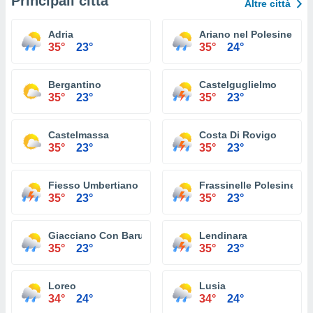
Principali città
Altre città
Adria
Ariano nel Polesine
35°
23°
35°
24°
Bergantino
Castelguglielmo
35°
23°
35°
23°
Castelmassa
Costa Di Rovigo
35°
23°
35°
23°
Fiesso Umbertiano
Frassinelle Polesine
35°
23°
35°
23°
Giacciano Con Baruchella
Lendinara
35°
23°
35°
23°
Loreo
Lusia
34°
24°
34°
24°