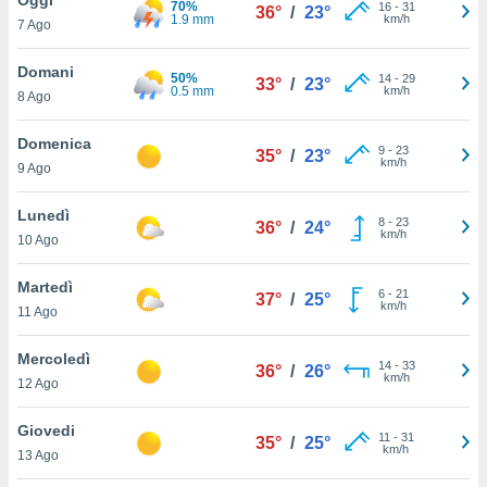
70%
a", è
16
-
31
36°
/
23°
1.9 mm
km/h
7 Ago
al sito
ettando
Domani
50%
14
-
29
33°
/
23°
zione di
0.5 mm
km/h
8 Ago
okie,
dei nostri
Domenica
9
-
23
che ci
35°
/
23°
km/h
9 Ago
no di
 e
e il
Lunedì
8
-
23
36°
/
24°
amento
km/h
10 Ago
 Web,
i
Martedì
6
-
21
re un
37°
/
25°
km/h
11 Ago
pecifico
arti la
Mercoledì
à o
14
-
33
36°
/
26°
km/h
i
12 Ago
zzati
 di esso.
Giovedi
11
-
31
sultare
35°
/
25°
km/h
13 Ago
oni nella