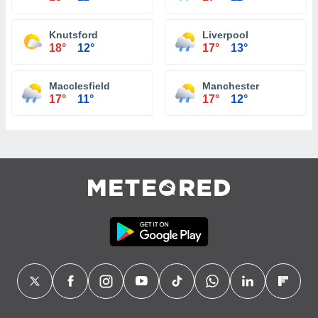
Knutsford
Liverpool
18°
12°
17°
13°
Macclesfield
Manchester
17°
11°
17°
12°