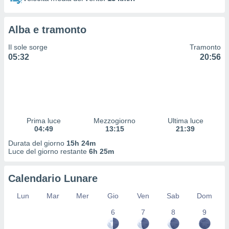
 profili
lezione
cità
Alba e tramonto
izzata,
fili per
Il sole sorge
Tramonto
05:32
20:56
izzazione
nuti,
 profili
lezione
uti
zzati,
Prima luce
Mezzogiorno
Ultima luce
 le
04:49
13:15
21:39
ni degli
 misurare
Durata del giorno
15h 24m
zioni dei
Luce del giorno restante
6h 25m
,
ere il
Calendario Lunare
so
Lun
Mar
Mer
Gio
Ven
Sab
Dom
he o la
ione di
6
7
8
9
enienti
diverse,