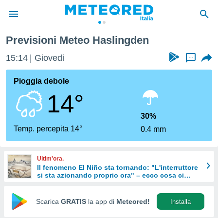
Previsioni Meteo Haslingden
tiva
rivacy
15:14
Giovedi
...
ti di
net
Pioggia debole
net)
14°
i
 da
nisti per
30%
 che le
Temp. percepita 14°
0.4 mm
ioni
iano di
È
Ultim'ora.
Il fenomeno El Niño sta tornando: "L'interruttore
 a
si sta azionando proprio ora" – ecco cosa ci
ito Web
aspetta in inverno
do le
opzioni:
Scarica
GRATIS
la app di
Meteored!
Installa
 i