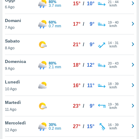
80%
a", è
21
-
44
15°
/
10°
3.7 mm
km/h
6 Ago
al sito
ettando
Domani
60%
19
-
40
17°
/
9°
zione di
0.7 mm
km/h
7 Ago
okie,
dei nostri
Sabato
14
-
31
che ci
21°
/
9°
km/h
8 Ago
no di
 e
e il
Domenica
80%
20
-
43
18°
/
12°
amento
2.1 mm
km/h
9 Ago
 Web,
i
Lunedì
18
-
39
re un
16°
/
11°
km/h
10 Ago
pecifico
arti la
Martedì
à o
19
-
36
23°
/
9°
km/h
i
11 Ago
zzati
 di esso.
Mercoledì
30%
16
-
39
sultare
27°
/
15°
0.2 mm
km/h
12 Ago
oni nella