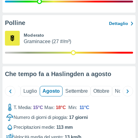
ioni
" o
tra
sui cookie
o sito
Polline
Dettaglio
Moderato
nostri
Graminacee (27 #/m³)
mo il
te
ento dei
Che tempo fa a Haslingden a
agosto
re
ioni su
vo e/o
Giugno
Luglio
Agosto
Settembre
Ottobre
Novembre
i,
 dati
er la
T. Media:
15°C
Max:
18°C
Min:
11°C
 della
Numero di giorni di pioggia:
17
giorni
à, creare
r la
Precipitazioni medie:
113 mm
à
izzata,
Velocità media del vento:
13 km/h