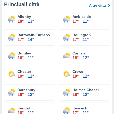
Principali città
Altre città
Allonby
Ambleside
18°
13°
17°
11°
Barrow-in-Furness
Bollington
17°
14°
17°
11°
Burnley
Carlisle
16°
11°
18°
12°
Chester
Crewe
19°
12°
19°
12°
Daresbury
Holmes Chapel
18°
12°
19°
12°
Kendal
Keswick
18°
11°
17°
11°