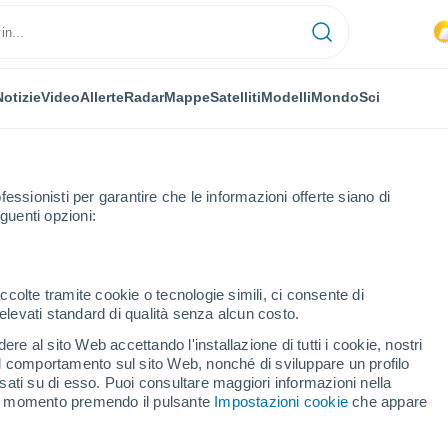
Notizie
Video
Allerte
Radar
Mappe
Satelliti
Modelli
Mondo
Sci
fessionisti per garantire che le informazioni offerte siano di
guenti opzioni:
ick
ccolte tramite cookie o tecnologie simili, ci consente di
n elevati standard di qualità senza alcun costo.
ick
re al sito Web accettando l'installazione di tutti i cookie, nostri
 il comportamento sul sito Web, nonché di sviluppare un profilo
...
asati su di esso. Puoi consultare maggiori informazioni nella
si momento premendo il pulsante
Impostazioni cookie
che appare
Per ora
Piogge deboli nelle prossime ore