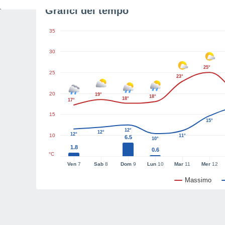
Grafici del tempo
35
30
25°
25
23°
20
19°
18°
18°
17°
15
15°
12°
12°
12°
10
11°
6.5
10°
1.8
0.6
°C
Ven
7
Sab
8
Dom
9
Lun
10
Mar
11
Mer
12
Massimo