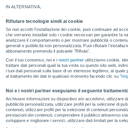
12°
IN ALTERNATIVA,
Rifiutare tecnologie simili ai cookie
Sud-oves
Se non accetti l'installazione dei cookie, puoi continuare ad acc
Temp. percepita 12°
6
-
25 km/
che verranno installati solo i cookie necessari per garantire la n
analizzare il comportamento o per mostrare pubblicità o contenut
generali e pubblicità non personalizzata. Puoi rifiutare l'install
abbonamento premendo il pulsante "Rifiuta".
Ultim’ora
Caldo intenso sull’Italia, ma venerdì 7 agosto 
Con il tuo consenso, noi e i
nostri partner
utilizziamo cookie, iden
temporali minacciano il Nord
trattare dati personali quali la tua visita su questo sito web, indiri
i tuoi dati personali sulla base di un interesse legittimo, al quale
Il Meteo 1 - 7
Attualità
Mappa di pioggia
Radar di 
al trattamento dei dati in qualsiasi momento facendo clic su "
Imp
Noi e i nostri partner eseguiamo il seguente trattamento
Domani
Domenica
Oggi
Archiviare informazioni su dispositivo e/o accedervi, utilizzare dati
pubblicità personalizzata, utilizzare profili per la selezione di pu
8 Ago
9 Ago
7 Ago
contenuti, utilizzare profili per la selezione di contenuti personal
prestazioni dei contenuti, comprendere il pubblico attraverso stat
sviluppare e migliorare i servizi, utilizzare dati limitati per la sel
90%
60%