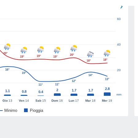
60
40
20°
20°
19°
19°
19°
18°
18°
16°
20
15°
14°
13°
12°
11°
11°
2.8
2
1.7
1.7
1.1
0.8
0.4
mm
Gio
13
Ven
14
Sab
15
Dom
16
Lun
17
Mar
18
Mer
19
Minimo
Pioggia