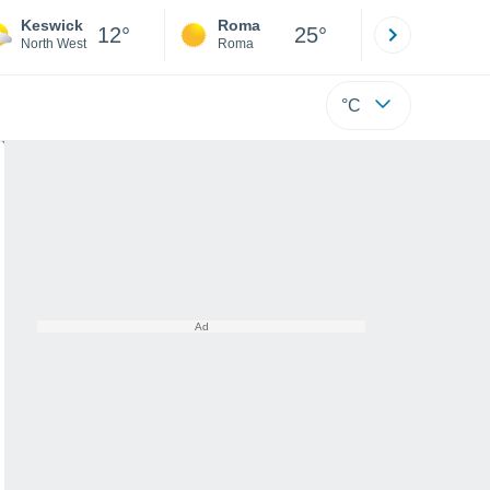
Keswick
Roma
Milano
12°
25°
North West
Roma
Milano
°C