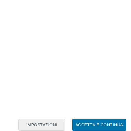
Calendario Lunare
Lun
Mar
Mer
Gio
Ven
Sab
Dom
7
8
9
10
11
12
13
14
15
16
17
18
19
20
IMPOSTAZIONI
ACCETTA E CONTINUA