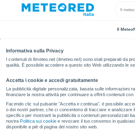
Il Meteo
Informativa sulla Privacy
I contenuti di Ilmeteo.net (ilmeteo.net) sono stati preparati da pro
qualità. È possibile accedere a questo sito Web utilizzando le se
Accetta i cookie e accedi gratuitamente
Home
Regno Unito
Nord Ovest Inghilterra
Kesw
La pubblicità digitale personalizzata, basata sulle informazioni ra
finanziare la nostra attività per continuare a offrirti contenuti co
Previsioni Meteo Kesw
Facendo clic sul pulsante "Accetta e continua", è possibile accede
o dei nostri partner, che ci consentono di tracciare e analizzare
05:10
Venerdì
specifico per mostrarti la pubblicità o contenuti personalizzati b
nostra
Politica sui cookie
e revocare il tuo consenso in qualsia
disponibile a piè di pagina del nostro sito web.
Nubi sparse