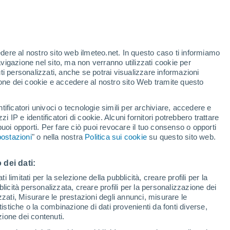
t
edere al nostro sito web ilmeteo.net. In questo caso ti informiamo
h
avigazione nel sito, ma non verranno utilizzati cookie per
i personalizzati, anche se potrai visualizzare informazioni
azione dei cookie e accedere al nostro sito Web tramite questo
forti
tificatori univoci o tecnologie simili per archiviare, accedere e
zzi IP e identificatori di cookie. Alcuni fornitori potrebbero trattare
 puoi opporti. Per fare ciò puoi revocare il tuo consenso o opporti
pioggia
Satelliti
Modelli
ostazioni
" o nella nostra
Politica sui cookie
su questo sito web.
 dei dati:
Lunedì
Martedì
Mercoledì
Giovedi
 limitati per la selezione della pubblicità, creare profili per la
bblicità personalizzata, creare profili per la personalizzazione dei
10 Ago
11 Ago
12 Ago
13 Ago
izzati, Misurare le prestazioni degli annunci, misurare le
istiche o la combinazione di dati provenienti da fonti diverse,
ezione dei contenuti.
60%
60%