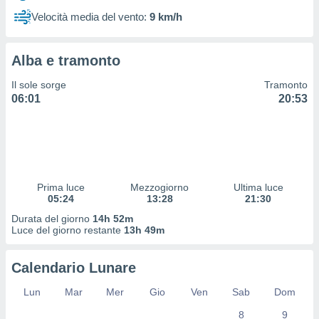
 profili
Velocità media del vento:
9 km/h
lezione
cità
izzata,
Alba e tramonto
fili per
Il sole sorge
Tramonto
izzazione
06:01
20:53
nuti,
 profili
lezione
uti
zzati,
 le
ni degli
Prima luce
Mezzogiorno
Ultima luce
 misurare
05:24
13:28
21:30
zioni dei
Durata del giorno
14h 52m
,
Luce del giorno restante
13h 49m
ere il
so
Calendario Lunare
he o la
ione di
Lun
Mar
Mer
Gio
Ven
Sab
Dom
enienti
8
9
diverse,