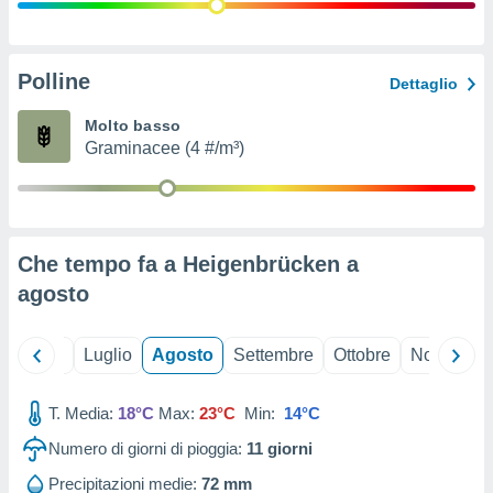
ioni
" o
tra
sui cookie
o sito
Polline
Dettaglio
Molto basso
nostri
Graminacee (4 #/m³)
mo il
te
ento dei
Che tempo fa a Heigenbrücken a
re
agosto
ioni su
vo e/o
i,
Giugno
Luglio
Agosto
Settembre
Ottobre
Novembre
 dati
er la
 della
T. Media:
18°C
Max:
23°C
Min:
14°C
à, creare
r la
Numero di giorni di pioggia:
11
giorni
à
izzata,
Precipitazioni medie:
72 mm