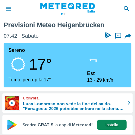
Previsioni Meteo Heigenbrücken
tiva
rivacy
07:42
Sabato
...
ti di
net
Sereno
net)
17°
i
 da
nisti per
Est
 che le
Temp. percepita 17°
13
29 km/h
ioni
iano di
È
Ultim'ora.
Luca Lombroso non vede la fine del caldo:
 a
"Ferragosto 2026 potrebbe entrare nella storia.
ito Web
Ecco perché."
do le
opzioni:
Scarica
GRATIS
la app di
Meteored!
Installa
 i