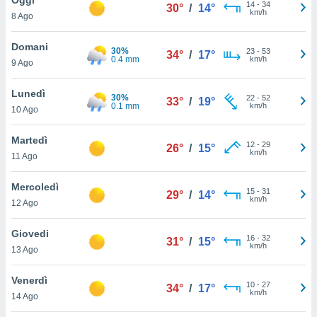
a", è
14
-
34
30°
/
14°
km/h
8 Ago
al sito
ettando
Domani
30%
23
-
53
34°
/
17°
zione di
0.4 mm
km/h
9 Ago
okie,
dei nostri
Lunedì
30%
22
-
52
che ci
33°
/
19°
0.1 mm
km/h
10 Ago
no di
 e
e il
Martedì
12
-
29
26°
/
15°
amento
km/h
11 Ago
 Web,
i
Mercoledì
15
-
31
re un
29°
/
14°
km/h
12 Ago
pecifico
arti la
Giovedi
à o
16
-
32
31°
/
15°
km/h
i
13 Ago
zzati
 di esso.
Venerdì
10
-
27
sultare
34°
/
17°
km/h
14 Ago
oni nella