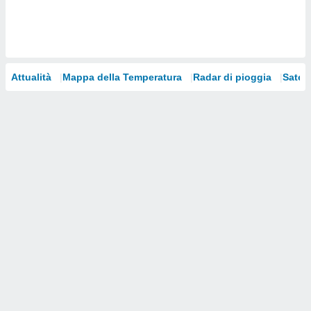
i nostri
artner
Attualità
Mappa della Temperatura
Radar di pioggia
Satelli