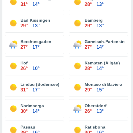
31°
14°
28°
13°
Bad Kissingen
Bamberg
29°
13°
29°
13°
Berchtesgaden
Garmisch-Partenkirche
27°
17°
27°
14°
Hof
Kempten (Allgäu)
26°
10°
28°
14°
Lindau (Bodensee)
Monaco di Baviera
31°
17°
29°
15°
Norimberga
Oberstdorf
30°
14°
26°
13°
Passau
Ratisbona
29°
16°
30°
16°