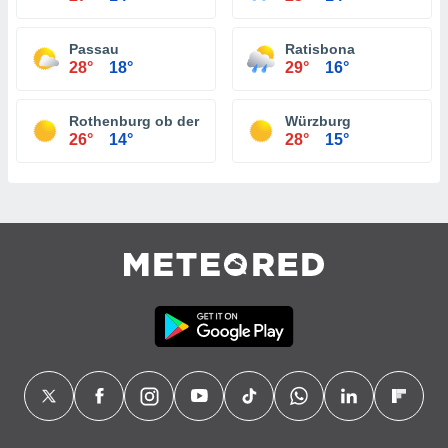
Passau
Ratisbona
28°
18°
29°
16°
Rothenburg ob der Tauber
Würzburg
26°
14°
28°
15°