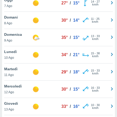
a", è
14
-
27
27°
/
15°
km/h
7 Ago
al sito
ettando
Domani
11
-
25
30°
/
14°
zione di
km/h
8 Ago
okie,
dei nostri
Domenica
13
-
33
che ci
35°
/
15°
km/h
9 Ago
no di
 e
e il
Lunedì
15
-
38
34°
/
21°
amento
km/h
10 Ago
 Web,
i
Martedì
15
-
33
re un
29°
/
18°
km/h
11 Ago
pecifico
arti la
Mercoledì
à o
16
-
33
30°
/
15°
km/h
i
12 Ago
zzati
 di esso.
Giovedi
10
-
30
sultare
33°
/
16°
km/h
13 Ago
oni nella