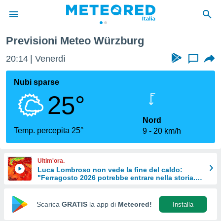
Previsioni Meteo Würzburg
tiva
rivacy
20:14
Venerdì
...
ti di
net
Nubi sparse
net)
25°
i
 da
nisti per
Nord
 che le
Temp. percepita 25°
9
20 km/h
ioni
iano di
È
Ultim'ora.
Luca Lombroso non vede la fine del caldo:
 a
"Ferragosto 2026 potrebbe entrare nella storia.
ito Web
Ecco perché."
do le
opzioni:
Scarica
GRATIS
la app di
Meteored!
Installa
 i