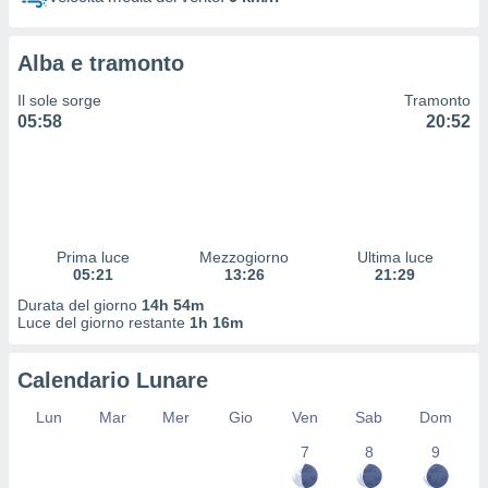
 profili
lezione
cità
Alba e tramonto
izzata,
fili per
Il sole sorge
Tramonto
05:58
20:52
izzazione
nuti,
 profili
lezione
uti
zzati,
Prima luce
Mezzogiorno
Ultima luce
 le
05:21
13:26
21:29
ni degli
 misurare
Durata del giorno
14h 54m
zioni dei
Luce del giorno restante
1h 16m
,
ere il
Calendario Lunare
so
Lun
Mar
Mer
Gio
Ven
Sab
Dom
he o la
ione di
7
8
9
enienti
diverse,