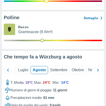
ioni
" o
tra
sui cookie
o sito
Polline
Dettaglio
Basso
nostri
Graminacee (9 #/m³)
mo il
te
ento dei
Che tempo fa a Würzburg a
agosto
re
ioni su
vo e/o
Giugno
Luglio
Agosto
Settembre
Ottobre
Novembre
i,
 dati
er la
T. Media:
19°C
Max:
24°C
Min:
14°C
 della
Numero di giorni di pioggia:
11
giorni
à, creare
r la
Precipitazioni medie:
61 mm
à
izzata,
Velocità media del vento:
9 km/h