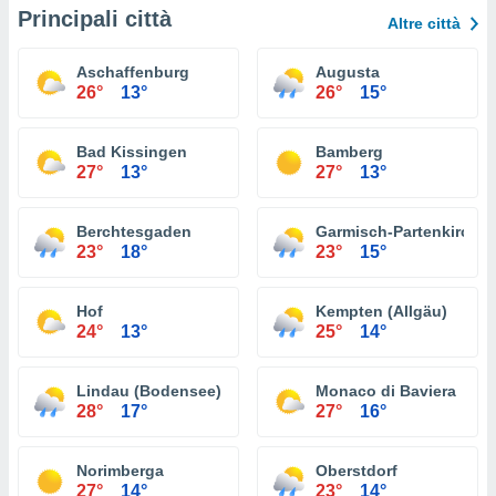
Principali città
Altre città
Aschaffenburg
Augusta
26°
13°
26°
15°
Bad Kissingen
Bamberg
27°
13°
27°
13°
Berchtesgaden
Garmisch-Partenkirche
23°
18°
23°
15°
Hof
Kempten (Allgäu)
24°
13°
25°
14°
Lindau (Bodensee)
Monaco di Baviera
28°
17°
27°
16°
Norimberga
Oberstdorf
27°
14°
23°
14°