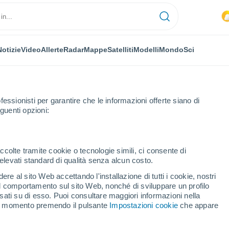
Notizie
Video
Allerte
Radar
Mappe
Satelliti
Modelli
Mondo
Sci
fessionisti per garantire che le informazioni offerte siano di
guenti opzioni:
ccolte tramite cookie o tecnologie simili, ci consente di
n elevati standard di qualità senza alcun costo.
la
re al sito Web accettando l'installazione di tutti i cookie, nostri
 il comportamento sul sito Web, nonché di sviluppare un profilo
...
asati su di esso. Puoi consultare maggiori informazioni nella
si momento premendo il pulsante
Impostazioni cookie
che appare
Per ora
Cielo sereno nelle prossime ore