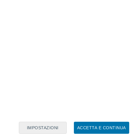
Calendario Lunare
Lun
Mar
Mer
Gio
Ven
Sab
Dom
7
8
9
10
11
12
13
14
15
16
17
18
19
20
IMPOSTAZIONI
ACCETTA E CONTINUA