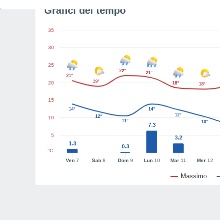
Grafici del tempo
35
30
25
22°
21°
21°
19°
20
18°
18°
15
14°
14°
12°
12°
10
11°
10°
7.3
5
3.2
1.3
0.3
°C
Ven
7
Sab
8
Dom
9
Lun
10
Mar
11
Mer
12
Massimo