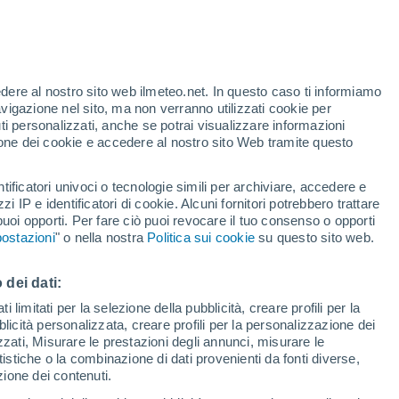
Allerta gialla
Allerta moderata per vento a Heinola
oggi
edere al nostro sito web ilmeteo.net. In questo caso ti informiamo
/h
avigazione nel sito, ma non verranno utilizzati cookie per
i personalizzati, anche se potrai visualizzare informazioni
azione dei cookie e accedere al nostro sito Web tramite questo
tificatori univoci o tecnologie simili per archiviare, accedere e
.
zzi IP e identificatori di cookie. Alcuni fornitori potrebbero trattare
 puoi opporti. Per fare ciò puoi revocare il tuo consenso o opporti
di pioggia
Satelliti
Modelli
ostazioni
" o nella nostra
Politica sui cookie
su questo sito web.
 dei dati:
Lunedì
Martedì
Mercoledì
Giovedi
 limitati per la selezione della pubblicità, creare profili per la
bblicità personalizzata, creare profili per la personalizzazione dei
10 Ago
11 Ago
12 Ago
13 Ago
izzati, Misurare le prestazioni degli annunci, misurare le
istiche o la combinazione di dati provenienti da fonti diverse,
ezione dei contenuti.
90%
90%