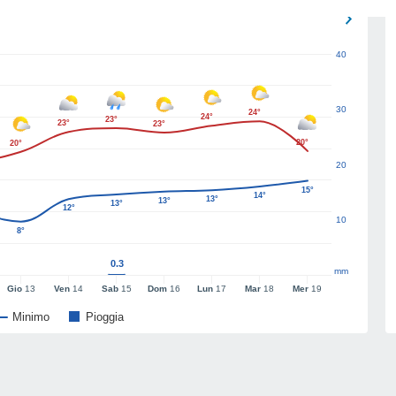
40
30
24°
24°
23°
23°
23°
20°
20°
20
15°
14°
13°
13°
13°
12°
10
8°
0.3
mm
Gio
13
Ven
14
Sab
15
Dom
16
Lun
17
Mar
18
Mer
19
Minimo
Pioggia