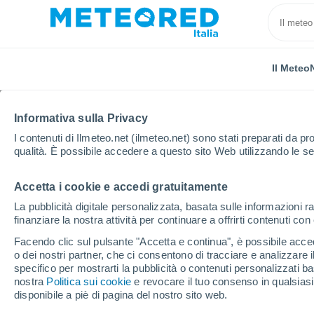
Il Meteo
Informativa sulla Privacy
I contenuti di Ilmeteo.net (ilmeteo.net) sono stati preparati da pro
qualità. È possibile accedere a questo sito Web utilizzando le se
Accetta i cookie e accedi gratuitamente
Home
Finlandia
Päijät-Häme
Heinola
La pubblicità digitale personalizzata, basata sulle informazioni ra
finanziare la nostra attività per continuare a offrirti contenuti co
Previsioni Meteo Heino
Facendo clic sul pulsante "Accetta e continua", è possibile accede
o dei nostri partner, che ci consentono di tracciare e analizzare
18:44
Venerdì
specifico per mostrarti la pubblicità o contenuti personalizzati b
nostra
Politica sui cookie
e revocare il tuo consenso in qualsia
disponibile a piè di pagina del nostro sito web.
Nubi sparse