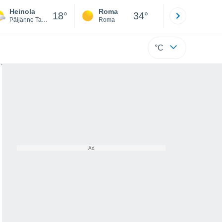
Heinola
Roma
Milano
18°
34°
Päijänne Tavastia
Roma
Milano
°C