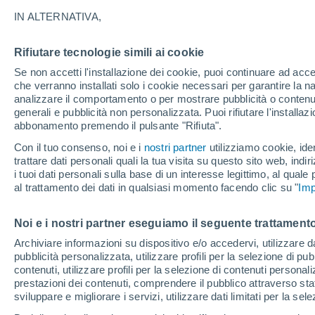
18°
IN ALTERNATIVA,
Rifiutare tecnologie simili ai cookie
Ovest
Se non accetti l'installazione dei cookie, puoi continuare ad acc
Temp. percepita 18°
18
-
49 km
che verranno installati solo i cookie necessari per garantire la n
analizzare il comportamento o per mostrare pubblicità o contenut
generali e pubblicità non personalizzata. Puoi rifiutare l'install
abbonamento premendo il pulsante "Rifiuta".
Ultim'ora.
Luca Lombroso non vede la fine del caldo:
Con il tuo consenso, noi e i
nostri partner
utilizziamo cookie, iden
"Ferragosto 2026 potrebbe entrare nella storia
trattare dati personali quali la tua visita su questo sito web, indiri
Ecco perché."
i tuoi dati personali sulla base di un interesse legittimo, al quale
Il Meteo 1 - 7
Attualità
Mappa di nuvolosità
Radar 
al trattamento dei dati in qualsiasi momento facendo clic su "
Imp
Noi e i nostri partner eseguiamo il seguente trattamento
Domani
Domenica
Oggi
Archiviare informazioni su dispositivo e/o accedervi, utilizzare dati
pubblicità personalizzata, utilizzare profili per la selezione di pu
8 Ago
9 Ago
7 Ago
contenuti, utilizzare profili per la selezione di contenuti personal
prestazioni dei contenuti, comprendere il pubblico attraverso stat
sviluppare e migliorare i servizi, utilizzare dati limitati per la sel
40%
70%