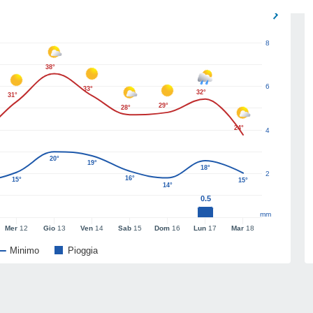
8
38°
6
33°
32°
31°
29°
28°
24°
4
20°
19°
18°
2
16°
15°
15°
14°
0.5
mm
Mer
12
Gio
13
Ven
14
Sab
15
Dom
16
Lun
17
Mar
18
Minimo
Pioggia