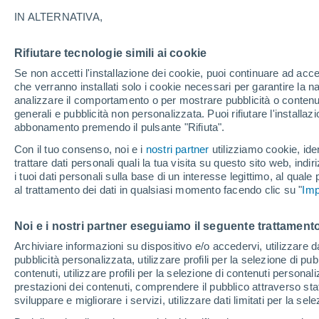
19°
IN ALTERNATIVA,
Rifiutare tecnologie simili ai cookie
Nord-oves
Se non accetti l'installazione dei cookie, puoi continuare ad acc
Temp. percepita 19°
12
-
34 km
che verranno installati solo i cookie necessari per garantire la n
analizzare il comportamento o per mostrare pubblicità o contenut
generali e pubblicità non personalizzata. Puoi rifiutare l'install
abbonamento premendo il pulsante "Rifiuta".
Ultim’ora
Caldo intenso sull’Italia, ma venerdì 7 agosto 
Con il tuo consenso, noi e i
nostri partner
utilizziamo cookie, iden
temporali minacciano il Nord
trattare dati personali quali la tua visita su questo sito web, indiri
i tuoi dati personali sulla base di un interesse legittimo, al quale
Il Meteo 1 - 7
Attualità
Mappa della Temperatura
R
al trattamento dei dati in qualsiasi momento facendo clic su "
Imp
Noi e i nostri partner eseguiamo il seguente trattamento
Domani
Sabato
D
Oggi
Archiviare informazioni su dispositivo e/o accedervi, utilizzare dati
pubblicità personalizzata, utilizzare profili per la selezione di pu
7 Ago
8 Ago
6 Ago
contenuti, utilizzare profili per la selezione di contenuti personal
prestazioni dei contenuti, comprendere il pubblico attraverso stat
sviluppare e migliorare i servizi, utilizzare dati limitati per la sel