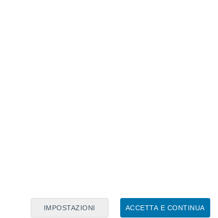
Calendario Lunare
Lun
Mar
Mer
Gio
Ven
Sab
Dom
6
7
8
9
10
11
12
13
14
15
16
17
18
19
IMPOSTAZIONI
ACCETTA E CONTINUA