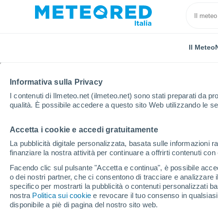
Il Meteo
Informativa sulla Privacy
I contenuti di Ilmeteo.net (ilmeteo.net) sono stati preparati da pro
qualità. È possibile accedere a questo sito Web utilizzando le se
Accetta i cookie e accedi gratuitamente
Home
Paesi Bassi
Brabante Settentrionale
Hel
La pubblicità digitale personalizzata, basata sulle informazioni ra
finanziare la nostra attività per continuare a offrirti contenuti co
Previsioni Meteo Helm
Facendo clic sul pulsante "Accetta e continua", è possibile accede
o dei nostri partner, che ci consentono di tracciare e analizzare
21:28
Giovedi
specifico per mostrarti la pubblicità o contenuti personalizzati b
nostra
Politica sui cookie
e revocare il tuo consenso in qualsia
disponibile a piè di pagina del nostro sito web.
Sereno