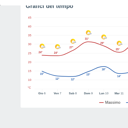
Grafici del tempo
45
40
35
31°
29°
30
27°
25°
24°
24°
25
20
18°
15
15°
15°
14°
12°
12°
10
°C
Gio
6
Ven
7
Sab
8
Dom
9
Lun
10
Mar
11
Massimo