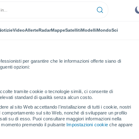
Notizie
Video
Allerte
Radar
Mappe
Satelliti
Modelli
Mondo
Sci
fessionisti per garantire che le informazioni offerte siano di
guenti opzioni:
mond
ccolte tramite cookie o tecnologie simili, ci consente di
n elevati standard di qualità senza alcun costo.
ond
re al sito Web accettando l'installazione di tutti i cookie, nostri
 il comportamento sul sito Web, nonché di sviluppare un profilo
...
asati su di esso. Puoi consultare maggiori informazioni nella
si momento premendo il pulsante
Impostazioni cookie
che appare
Per ora
Cielo sereno nelle prossime ore