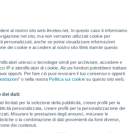
t
edere al nostro sito web ilmeteo.net. In questo caso ti informiamo
/h
avigazione nel sito, ma non verranno utilizzati cookie per
i personalizzati, anche se potrai visualizzare informazioni
azione dei cookie e accedere al nostro sito Web tramite questo
forti
tificatori univoci o tecnologie simili per archiviare, accedere e
zzi IP e identificatori di cookie. Alcuni fornitori potrebbero trattare
 puoi opporti. Per fare ciò puoi revocare il tuo consenso o opporti
adar di pioggia
Satelliti
Modelli
ostazioni
" o nella nostra
Politica sui cookie
su questo sito web.
 dei dati:
omenica
Lunedì
Martedì
Mercoledì
 limitati per la selezione della pubblicità, creare profili per la
bblicità personalizzata, creare profili per la personalizzazione dei
9 Ago
10 Ago
11 Ago
12 Ago
izzati, Misurare le prestazioni degli annunci, misurare le
istiche o la combinazione di dati provenienti da fonti diverse,
ezione dei contenuti.