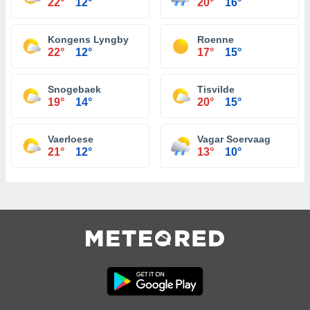
22°
12°
20°
16°
Kongens Lyngby
Roenne
22°
12°
17°
15°
Snogebaek
Tisvilde
19°
14°
20°
15°
Vaerloese
Vagar Soervaag
21°
12°
13°
10°