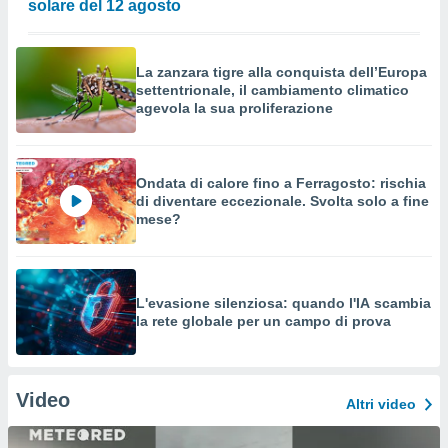
solare del 12 agosto
La zanzara tigre alla conquista dell’Europa
settentrionale, il cambiamento climatico
agevola la sua proliferazione
Ondata di calore fino a Ferragosto: rischia
di diventare eccezionale. Svolta solo a fine
mese?
L'evasione silenziosa: quando l'IA scambia
la rete globale per un campo di prova
Video
Altri video