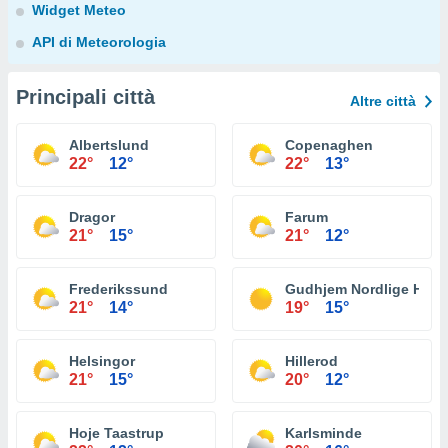
Widget Meteo
API di Meteorologia
Principali città
Altre città
Albertslund
Copenaghen
22°
12°
22°
13°
Dragor
Farum
21°
15°
21°
12°
Frederikssund
Gudhjem Nordlige Havn
21°
14°
19°
15°
Helsingor
Hillerod
21°
15°
20°
12°
Hoje Taastrup
Karlsminde