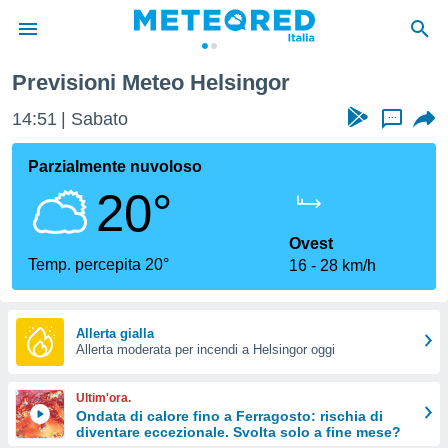
Previsioni Meteo Helsingor
tiva
rivacy
14:51
Sabato
...
ti di
net
Parzialmente nuvoloso
net)
20°
i
 da
nisti per
Ovest
 che le
Temp. percepita 20°
16
28 km/h
ioni
iano di
È
Allerta gialla
 a
Allerta moderata per incendi a Helsingor oggi
ito Web
do le
Ultim'ora.
opzioni:
Ondata di calore fino a Ferragosto: rischia di
diventare eccezionale. Svolta solo a fine mese?
 i