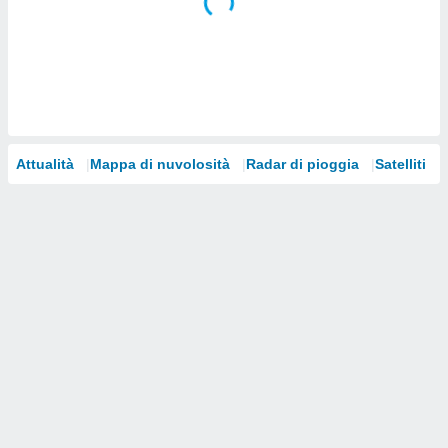
i nostri
artner
Attualità
Mappa di nuvolosità
Radar di pioggia
Satelliti