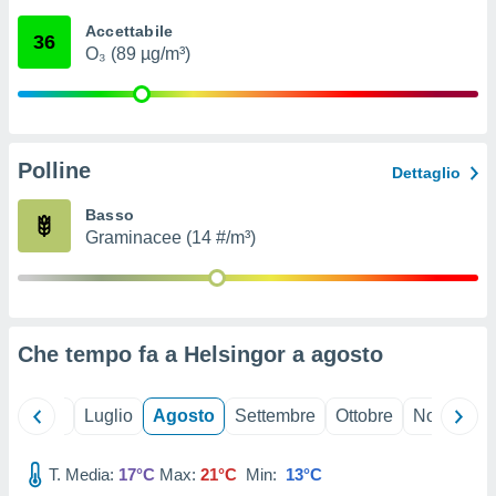
ioni
" o
Accettabile
tra
36
O₃ (89 µg/m³)
sui cookie
o sito
nostri
Polline
Dettaglio
mo il
te
Basso
ento dei
Graminacee (14 #/m³)
re
ioni su
vo e/o
i,
Che tempo fa a Helsingor a
agosto
 dati
er la
 della
Giugno
Luglio
Agosto
Settembre
Ottobre
Novembre
à, creare
r la
à
T. Media:
17°C
Max:
21°C
Min:
13°C
izzata,