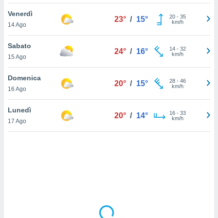
Venerdì
sui cookie
20
-
35
23°
/
15°
km/h
14 Ago
e il tuo
 in
Sabato
14
-
32
24°
/
16°
o
km/h
15 Ago
 il
Domenica
azioni
28
-
46
20°
/
15°
km/h
16 Ago
kie
re
le a piè
Lunedì
16
-
33
20°
/
14°
 del
km/h
17 Ago
to web.
ATIVA,
e
gie
i cookie
ccetti
zione dei