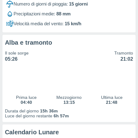
 profili
Numero di giorni di pioggia:
15
giorni
lezione
Precipitazioni medie:
88 mm
cità
izzata,
Velocità media del vento:
15 km/h
fili per
izzazione
Alba e tramonto
nuti,
 profili
Il sole sorge
Tramonto
lezione
05:26
21:02
uti
zzati,
 le
ni degli
 misurare
zioni dei
,
Prima luce
Mezzogiorno
Ultima luce
04:40
13:15
21:48
ere il
Durata del giorno
15h 36m
so
Luce del giorno restante
6h 57m
he o la
ione di
Calendario Lunare
enienti
diverse,