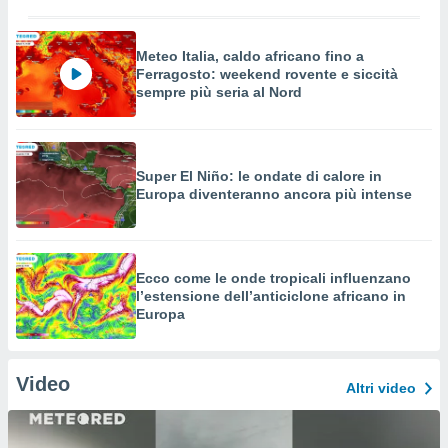
Meteo Italia, caldo africano fino a
Ferragosto: weekend rovente e siccità
sempre più seria al Nord
Super El Niño: le ondate di calore in
Europa diventeranno ancora più intense
Ecco come le onde tropicali influenzano
l’estensione dell’anticiclone africano in
Europa
Video
Altri video