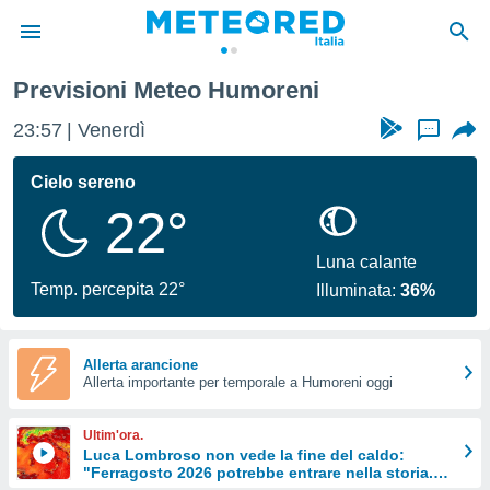
Previsioni Meteo Humoreni
tiva
rivacy
23:57
Venerdì
...
ti di
net
Cielo sereno
net)
22°
i
 da
nisti per
Luna calante
 che le
Temp. percepita 22°
Illuminata:
36%
ioni
iano di
È
Allerta arancione
 a
Allerta importante per temporale a Humoreni oggi
ito Web
do le
Ultim'ora.
opzioni:
Luca Lombroso non vede la fine del caldo:
"Ferragosto 2026 potrebbe entrare nella storia.
 i