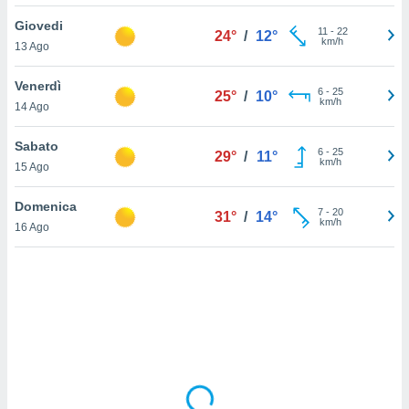
Giovedi
sui cookie
11
-
22
24°
/
12°
km/h
13 Ago
e il tuo
 in
Venerdì
6
-
25
25°
/
10°
o
km/h
14 Ago
 il
Sabato
azioni
6
-
25
29°
/
11°
km/h
15 Ago
kie
re
le a piè
Domenica
7
-
20
31°
/
14°
 del
km/h
16 Ago
to web.
ATIVA,
e
gie
i cookie
ccetti
zione dei