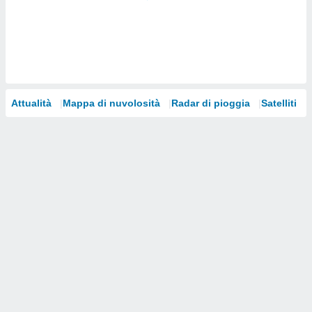
i nostri
artner
Attualità
Mappa di nuvolosità
Radar di pioggia
Satelliti