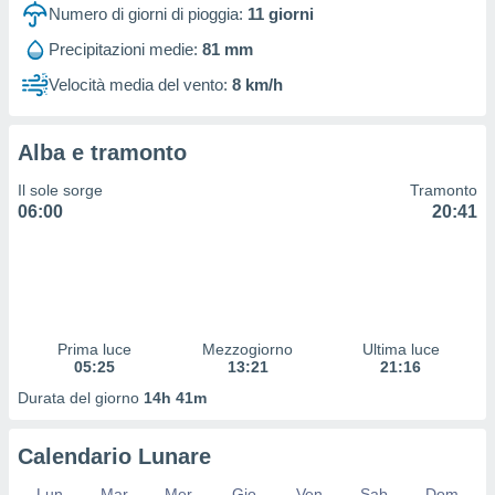
 profili
Numero di giorni di pioggia:
11
giorni
lezione
Precipitazioni medie:
81 mm
cità
izzata,
Velocità media del vento:
8 km/h
fili per
izzazione
Alba e tramonto
nuti,
 profili
Il sole sorge
Tramonto
lezione
06:00
20:41
uti
zzati,
 le
ni degli
 misurare
zioni dei
,
Prima luce
Mezzogiorno
Ultima luce
05:25
13:21
21:16
ere il
Durata del giorno
14h 41m
so
he o la
ione di
Calendario Lunare
enienti
diverse,
Lun
Mar
Mer
Gio
Ven
Sab
Dom