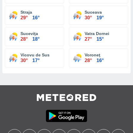
Straja
Suceava
29°
16°
30°
19°
Suceviţa
Vatra Dornei
28°
18°
27°
15°
Vicovu de Sus
Voroneţ
30°
17°
28°
16°