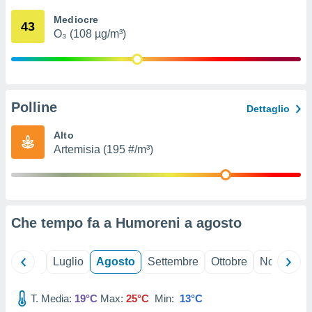
ioni
" o
Mediocre
tra
43
O₃ (108 µg/m³)
sui cookie
o sito
nostri
Polline
Dettaglio
mo il
te
Alto
ento dei
Artemisia (195 #/m³)
re
ioni su
vo e/o
i,
Che tempo fa a Humoreni a
agosto
 dati
er la
 della
Giugno
Luglio
Agosto
Settembre
Ottobre
Novembre
à, creare
r la
à
T. Media:
19°C
Max:
25°C
Min:
13°C
izzata,