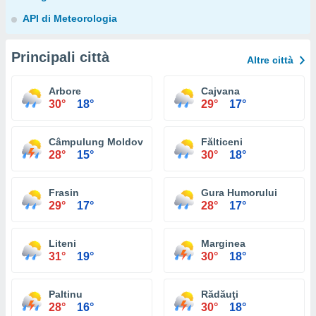
API di Meteorologia
Principali città
Altre città
Arbore
Cajvana
30°
18°
29°
17°
Câmpulung Moldovenesc
Fălticeni
28°
15°
30°
18°
Frasin
Gura Humorului
29°
17°
28°
17°
Liteni
Marginea
31°
19°
30°
18°
Paltinu
Rădăuţi
28°
16°
30°
18°