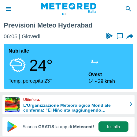
Previsioni Meteo Hyderabad
tiva
rivacy
06:05
Giovedi
...
ti di
net
Nubi alte
net)
24°
i
 da
nisti per
Ovest
 che le
Temp. percepita 23°
14
29 km/h
ioni
iano di
È
Ultim'ora.
L'Organizzazione Meteorologica Mondiale
 a
conferma: "El Niño sta raggiungendo
ito Web
un'intensità mai vista da diversi anni"
do le
opzioni:
Scarica
GRATIS
la app di
Meteored!
Installa
 i