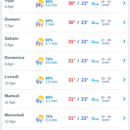
90%
a", è
18
-
42
30°
/
23°
6.6 mm
km/h
6 Ago
al sito
ettando
Domani
60%
23
-
54
30°
/
23°
zione di
1 mm
km/h
7 Ago
okie,
dei nostri
Sabato
60%
21
-
48
che ci
31°
/
22°
1.7 mm
km/h
8 Ago
no di
 e
e il
Domenica
70%
19
-
43
31°
/
23°
amento
0.8 mm
km/h
9 Ago
 Web,
i
Lunedì
80%
19
-
43
re un
31°
/
23°
1.8 mm
km/h
10 Ago
pecifico
arti la
Martedì
à o
80%
20
-
45
31°
/
23°
3.1 mm
km/h
i
11 Ago
zzati
 di esso.
Mercoledì
70%
19
-
49
sultare
31°
/
22°
0.4 mm
km/h
12 Ago
oni nella