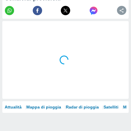
re e
e i
tilizzare
ati per la
e dei
.
izzazione
azione
o la
e del
vo,
à e
i
zzati,
one delle
ni dei
Attualità
Mappa di pioggia
Radar di pioggia
Satelliti
Mod
 e degli
 ricerche
ico,
di