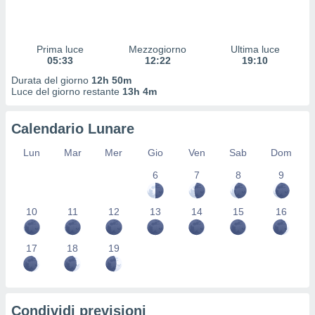
 profili
lezione
cità
izzata,
Prima luce
Mezzogiorno
Ultima luce
fili per
05:33
12:22
19:10
Durata del giorno
12h 50m
izzazione
Luce del giorno restante
13h 4m
nuti,
 profili
Calendario Lunare
lezione
uti
Lun
Mar
Mer
Gio
Ven
Sab
Dom
zzati,
 le
6
7
8
9
ni degli
 misurare
zioni dei
10
11
12
13
14
15
16
,
ere il
17
18
19
so
he o la
ione di
enienti
Condividi previsioni
diverse,