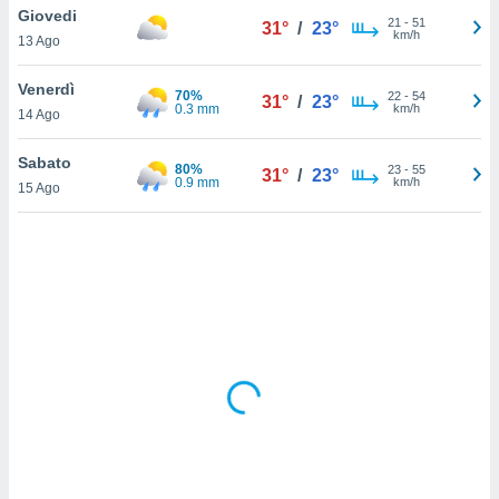
Giovedi
21
-
51
31°
/
23°
km/h
sui cookie
13 Ago
e il tuo
 in
Venerdì
70%
22
-
54
31°
/
23°
0.3 mm
km/h
14 Ago
o
 il
Sabato
80%
23
-
55
31°
/
23°
0.9 mm
km/h
azioni
15 Ago
kie
re
le a piè
 del
to web.
ATIVA,
e
gie
i cookie
ccetti
zione dei