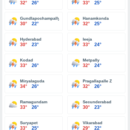
32°
26°
33°
25°
Gundlapochampally
Hanamkonda
30°
22°
32°
25°
Hyderabad
Ieeja
30°
23°
33°
24°
Kodad
Metpally
33°
26°
32°
24°
Miryalaguda
Pragallapalle Z
34°
26°
32°
26°
Ramagundam
Secunderabad
33°
26°
30°
23°
Suryapet
Vikarabad
33°
25°
29°
22°