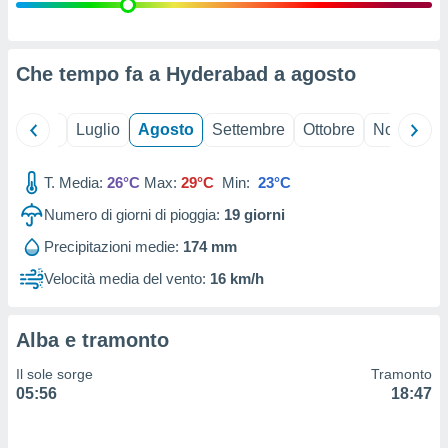
ioni
" o
tra
sui cookie
o sito
Che tempo fa a Hyderabad a
agosto
nostri
Giugno
Luglio
Agosto
Settembre
Ottobre
Novembre
mo il
T. Media:
26°C
Max:
29°C
Min:
23°C
te
ento dei
Numero di giorni di pioggia:
19
giorni
Precipitazioni medie:
174 mm
re
ioni su
Velocità media del vento:
16 km/h
vo e/o
i,
 dati
Alba e tramonto
er la
 della
Il sole sorge
Tramonto
à, creare
05:56
18:47
r la
à
izzata,