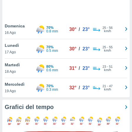
puoi
re ad
 al
ito web
Domenica
et. In
70%
25
-
56
30°
/
23°
0.8 mm
km/h
aso ti
16 Ago
mo che
installati
Lunedì
70%
25
-
55
30°
/
23°
okie
0.5 mm
km/h
17 Ago
i per
 la
Martedì
one nel
80%
23
-
51
31°
/
23°
0.6 mm
km/h
 non
18 Ago
utilizzati
er
Mercoledì
70%
21
-
47
32°
/
23°
e il
0.3 mm
km/h
19 Ago
amento o
rare
à o
Grafici del tempo
i
zzati,
 potrai
31°
31°
31°
31°
31°
31°
31°
31°
30°
31°
30°
30°
30°
are