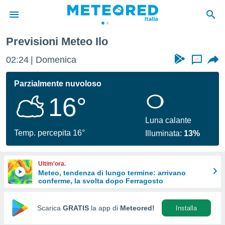
Previsioni Meteo Ilo
tiva
rivacy
02:24
Domenica
...
ti di
net
Parzialmente nuvoloso
net)
16°
i
 da
nisti per
Luna calante
 che le
Temp. percepita 16°
Illuminata:
13%
ioni
iano di
È
Ultim'ora.
Meteo, tendenza di lungo termine: arrivano
 a
conferme, la svolta dopo Ferragosto
ito Web
do le
opzioni:
Scarica
GRATIS
la app di
Meteored!
Installa
 i