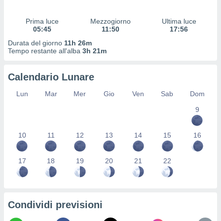
 profili
lezione
Prima luce
Mezzogiorno
Ultima luce
cità
05:45
11:50
17:56
izzata,
fili per
Durata del giorno
11h 26m
Tempo restante all'alba
3h 21m
izzazione
nuti,
Calendario Lunare
 profili
lezione
Lun
Mar
Mer
Gio
Ven
Sab
Dom
uti
zzati,
9
 le
ni degli
10
11
12
13
14
15
16
 misurare
zioni dei
,
17
18
19
20
21
22
ere il
so
he o la
ione di
Condividi previsioni
enienti
diverse,