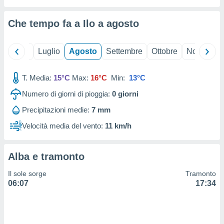
ioni
" o
tra
Che tempo fa a Ilo a
agosto
sui cookie
o sito
Giugno
Luglio
Agosto
Settembre
Ottobre
Novembre
nostri
T. Media:
15°C
Max:
16°C
Min:
13°C
mo il
te
Numero di giorni di pioggia:
0
giorni
ento dei
Precipitazioni medie:
7 mm
re
Velocità media del vento:
11 km/h
ioni su
vo e/o
i,
Alba e tramonto
 dati
er la
Il sole sorge
Tramonto
 della
06:07
17:34
à, creare
r la
à
izzata,