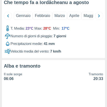
 e
Che tempo fa a Iordăcheanu a
agosto
ati
 quali la
a su
Gennaio
Febbraio
Marzo
Aprile
Maggio
Giu
ito web,
IP e
tori di
T. Media:
23°C
Max:
28°C
Min:
17°C
Alcuni
Numero di giorni di pioggia:
7
giorni
ro
Precipitazioni medie:
41 mm
 tuoi dati
 sulla
Velocità media del vento:
7 km/h
un
e
, al quale
Alba e tramonto
rti. Per
puoi
Il sole sorge
Tramonto
il tuo
06:06
20:33
o o
l
nto dei
ualsiasi
 facendo