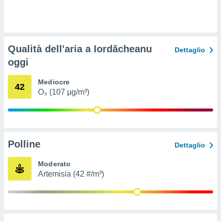
ioni
e
à non
izzata.
utare
Qualità dell'aria a Iordăcheanu
zione dei
Dettaglio
oggi
 al
ito Web
Mediocre
questo
42
O₃ (107 µg/m³)
ento
 il
o
Polline
Dettaglio
, noi e i
rtner
Moderato
mo
Artemisia (42 #/m³)
tori
o
e simili
viare,