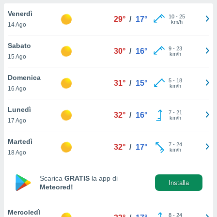
a", è
Venerdì
10
-
25
29°
/
17°
al sito
km/h
14 Ago
ettando
zione di
Sabato
9
-
23
okie,
30°
/
16°
km/h
15 Ago
dei nostri
che ci
no di
Domenica
5
-
18
31°
/
15°
 e
km/h
16 Ago
e il
amento
Lunedì
7
-
21
 Web,
32°
/
16°
km/h
17 Ago
i
re un
Martedì
pecifico
7
-
24
32°
/
17°
km/h
arti la
18 Ago
à o
i
zzati
Scarica
GRATIS
la app di
Installa
Meteored!
 di esso.
sultare
Mercoledì
oni nella
8
-
24