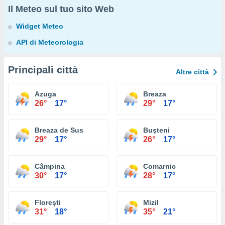
Il Meteo sul tuo sito Web
Widget Meteo
API di Meteorologia
Principali città
Altre città
Azuga
Breaza
26°
17°
29°
17°
Breaza de Sus
Buşteni
29°
17°
26°
17°
Câmpina
Comarnic
30°
17°
28°
17°
Floreşti
Mizil
31°
18°
35°
21°