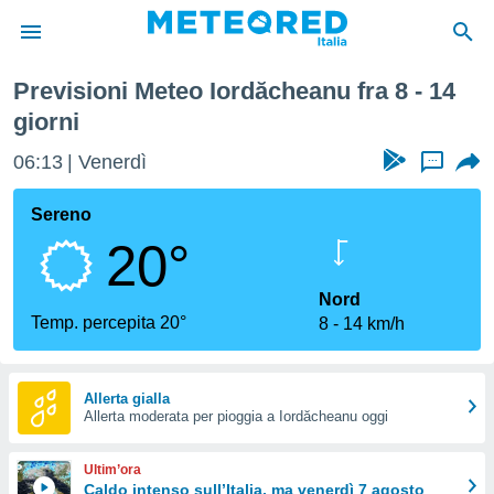
mana
Previsioni Meteo Iordăcheanu fra 8 - 14
tiva
giorni
rivacy
ti di
06:13
Venerdì
...
net
net)
Sereno
i
 da
20°
nisti per
 che le
Nord
ioni
Temp. percepita 20°
iano di
8
14 km/h
È
 a
Allerta gialla
ito Web
Allerta moderata per pioggia a Iordăcheanu oggi
do le
opzioni:
Ultim’ora
Caldo intenso sull’Italia, ma venerdì 7 agosto
 i