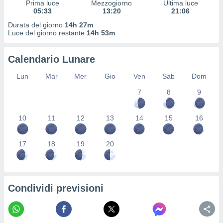
Prima luce
Mezzogiorno
Ultima luce
ioni
" o
05:33
13:20
21:06
tra
sui cookie
Durata del giorno
14h 27m
Luce del giorno restante
14h 53m
o sito
Calendario Lunare
nostri
Lun
Mar
Mer
Gio
Ven
Sab
Dom
mo il
te
7
8
9
ento dei
10
11
12
13
14
15
16
re
ioni su
vo e/o
17
18
19
20
i,
 dati
er la
 della
Condividi previsioni
à, creare
r la
à
izzata,