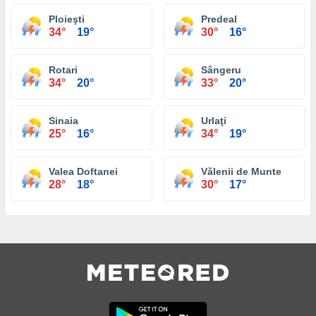
Ploieşti
Predeal
34°
19°
30°
16°
Rotari
Sângeru
34°
20°
33°
20°
Sinaia
Urlaţi
25°
16°
34°
19°
Valea Doftanei
Vălenii de Munte
28°
18°
30°
17°