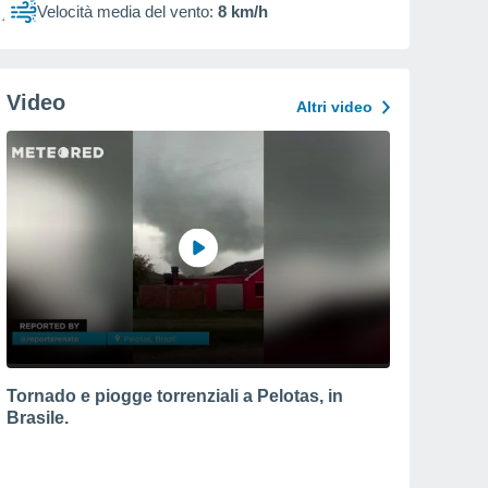
Velocità media del vento:
8 km/h
Video
Altri video
Tornado e piogge torrenziali a Pelotas, in
Brasile.