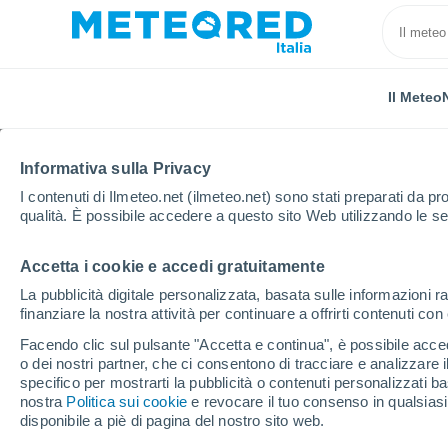
Il Meteo
Informativa sulla Privacy
I contenuti di Ilmeteo.net (ilmeteo.net) sono stati preparati da pro
qualità. È possibile accedere a questo sito Web utilizzando le se
Accetta i cookie e accedi gratuitamente
Home
Provincia di Viterbo
Ischia Di Castro
La pubblicità digitale personalizzata, basata sulle informazioni ra
finanziare la nostra attività per continuare a offrirti contenuti co
Previsioni Meteo Ischia
Facendo clic sul pulsante "Accetta e continua", è possibile accede
o dei nostri partner, che ci consentono di tracciare e analizzare
05:46
Sabato
specifico per mostrarti la pubblicità o contenuti personalizzati b
nostra
Politica sui cookie
e revocare il tuo consenso in qualsia
disponibile a piè di pagina del nostro sito web.
Sereno