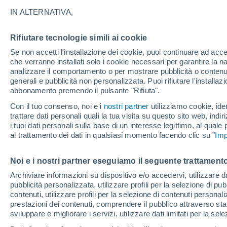
23°
IN ALTERNATIVA,
Rifiutare tecnologie simili ai cookie
Nord-est
Se non accetti l'installazione dei cookie, puoi continuare ad acc
Temp. percepita 23°
5
-
9 km/h
che verranno installati solo i cookie necessari per garantire la n
analizzare il comportamento o per mostrare pubblicità o contenut
generali e pubblicità non personalizzata. Puoi rifiutare l'install
abbonamento premendo il pulsante "Rifiuta".
Ultim'ora.
Luca Lombroso non vede la fine del caldo:
Con il tuo consenso, noi e i
nostri partner
utilizziamo cookie, iden
"Ferragosto 2026 potrebbe entrare nella storia
trattare dati personali quali la tua visita su questo sito web, indiri
Ecco perché."
i tuoi dati personali sulla base di un interesse legittimo, al quale
Il Meteo 1 - 7
Attualità
Mappa della Temperatura
R
al trattamento dei dati in qualsiasi momento facendo clic su "
Imp
Noi e i nostri partner eseguiamo il seguente trattamento
Domani
Lunedì
Oggi
Archiviare informazioni su dispositivo e/o accedervi, utilizzare dati
pubblicità personalizzata, utilizzare profili per la selezione di pu
9 Ago
10 Ago
8 Ago
contenuti, utilizzare profili per la selezione di contenuti personal
prestazioni dei contenuti, comprendere il pubblico attraverso stat
sviluppare e migliorare i servizi, utilizzare dati limitati per la sel
30%
30%