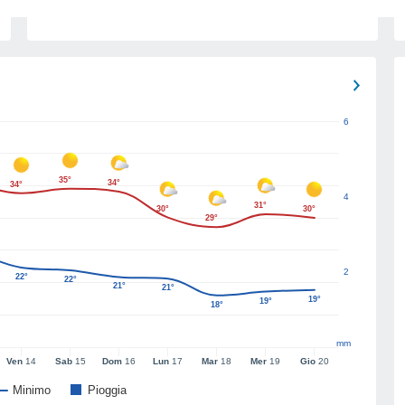
6
35°
34°
34°
4
31°
30°
30°
29°
2
22°
22°
21°
21°
19°
19°
18°
mm
Ven
14
Sab
15
Dom
16
Lun
17
Mar
18
Mer
19
Gio
20
Minimo
Pioggia