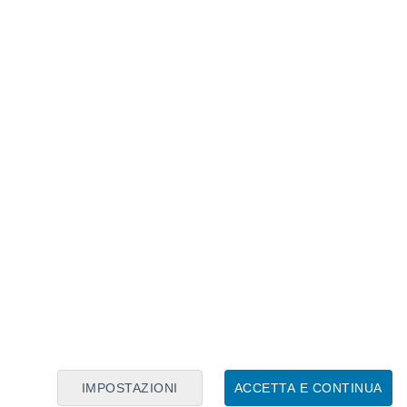
Calendario Lunare
Lun
Mar
Mer
Gio
Ven
Sab
Dom
8
9
10
11
12
13
14
15
16
17
18
19
20
21
IMPOSTAZIONI
ACCETTA E CONTINUA