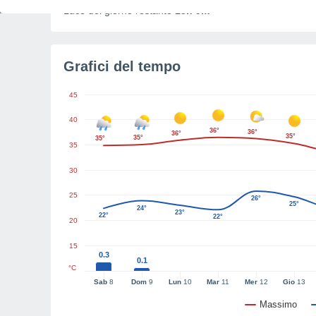
Luce del giorno restante
15h 9m
Grafici del tempo
45
40
36°
36°
36°
35°
35°
35°
35
30
25
26°
25°
24°
23°
22°
22°
20
15
0.3
0.1
°C
Sab
8
Dom
9
Lun
10
Mar
11
Mer
12
Gio
13
Massimo