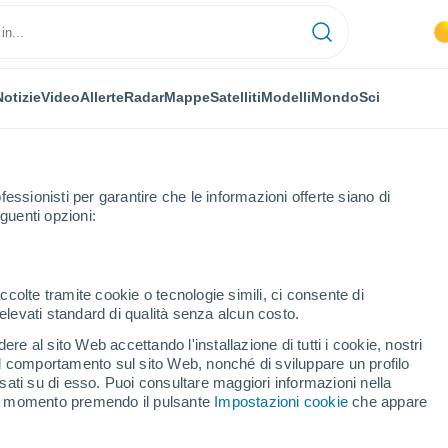
Notizie
Video
Allerte
Radar
Mappe
Satelliti
Modelli
Mondo
Sci
fessionisti per garantire che le informazioni offerte siano di
guenti opzioni:
ccolte tramite cookie o tecnologie simili, ci consente di
n elevati standard di qualità senza alcun costo.
 Di Castro
re al sito Web accettando l'installazione di tutti i cookie, nostri
 il comportamento sul sito Web, nonché di sviluppare un profilo
...
asati su di esso. Puoi consultare maggiori informazioni nella
si momento premendo il pulsante
Impostazioni cookie
che appare
Per ora
Intervalli nuvolosi nelle prossime
ore