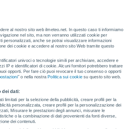
Allerta rossa
Allerta massima per alte
temperature a Ischia Di Castro oggi
edere al nostro sito web ilmeteo.net. In questo caso ti informiamo
avigazione nel sito, ma non verranno utilizzati cookie per
i personalizzati, anche se potrai visualizzare informazioni
azione dei cookie e accedere al nostro sito Web tramite questo
tificatori univoci o tecnologie simili per archiviare, accedere e
.
zzi IP e identificatori di cookie. Alcuni fornitori potrebbero trattare
 puoi opporti. Per fare ciò puoi revocare il tuo consenso o opporti
adar di pioggia
Satelliti
Modelli
ostazioni
" o nella nostra
Politica sui cookie
su questo sito web.
 dei dati:
Martedì
Mercoledì
Giovedi
Venerdì
 limitati per la selezione della pubblicità, creare profili per la
bblicità personalizzata, creare profili per la personalizzazione dei
11 Ago
12 Ago
13 Ago
14 Ago
izzati, Misurare le prestazioni degli annunci, misurare le
istiche o la combinazione di dati provenienti da fonti diverse,
ezione dei contenuti.