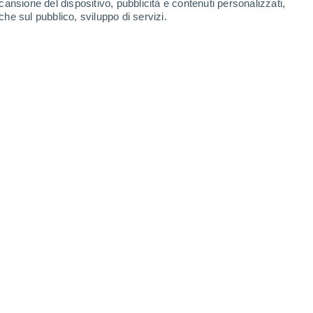
cansione del dispositivo, pubblicità e contenuti personalizzati,
-
45
km/h
18
-
42
km/h
16
-
39
km/h
10
-
34
km/h
che sul pubblico, sviluppo di servizi.
Ovest
3 Medio
15
-
36 km/h
FPS:
6-10
Ovest
1 Basso
13
-
35 km/h
FPS:
no
Sud-ovest
0 Basso
11
-
30 km/h
FPS:
no
Sud-ovest
0 Basso
8
-
25 km/h
FPS:
no
Sud-ovest
0 Basso
3
-
16 km/h
FPS:
no