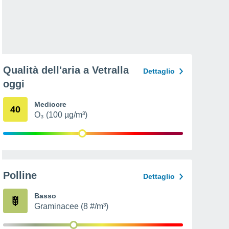
Qualità dell'aria a Vetralla
Dettaglio
oggi
Mediocre
40
O₃ (100 µg/m³)
Polline
Dettaglio
Basso
Graminacee (8 #/m³)