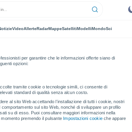
Notizie
Video
Allerte
Radar
Mappe
Satelliti
Modelli
Mondo
Sci
fessionisti per garantire che le informazioni offerte siano di
guenti opzioni:
ccolte tramite cookie o tecnologie simili, ci consente di
n elevati standard di qualità senza alcun costo.
la
re al sito Web accettando l'installazione di tutti i cookie, nostri
 il comportamento sul sito Web, nonché di sviluppare un profilo
...
asati su di esso. Puoi consultare maggiori informazioni nella
si momento premendo il pulsante
Impostazioni cookie
che appare
Per ora
Cielo sereno nelle prossime ore