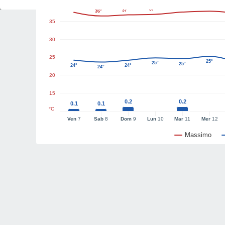
40
38°
38°
38°
37°
37°
36°
35
30
25
25°
25°
25°
24°
24°
24°
20
15
0.2
0.2
0.1
0.1
°C
Ven
7
Sab
8
Dom
9
Lun
10
Mar
11
Mer
12
Massimo