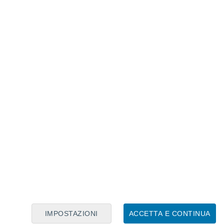
Calendario Lunare
Lun
Mar
Mer
Gio
Ven
Sab
Dom
7
8
9
10
11
12
13
14
15
16
17
18
19
20
6
IMPOSTAZIONI
ACCETTA E CONTINUA