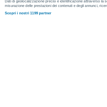
Dati di geolocalizzazione precisi e identificazione attraverso la s
14
-
34
km/h
16
-
37
km/h
20
16
-
37
km/h
misurazione delle prestazioni dei contenuti e degli annunci, ricer
Scopri i nostri 1199 partner
Meteo Vetralla oggi
, 7 agosto
Nubi sparse
35°
17:00
T. Percepita
34°
Nubi sparse
34°
18:00
T. Percepita
33°
Sereno
32°
19:00
T. Percepita
31°
Sereno
30°
20:00
T. Percepita
30°
Cielo sereno
27°
21:00
T. Percepita
28°