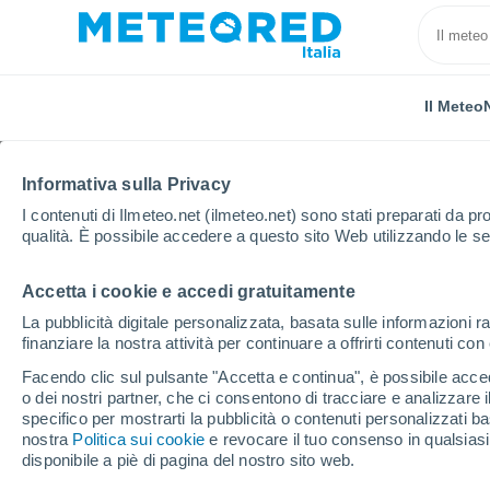
Il Meteo
Informativa sulla Privacy
I contenuti di Ilmeteo.net (ilmeteo.net) sono stati preparati da pro
qualità. È possibile accedere a questo sito Web utilizzando le se
Accetta i cookie e accedi gratuitamente
Home
Provincia di Viterbo
Vetralla
La pubblicità digitale personalizzata, basata sulle informazioni ra
finanziare la nostra attività per continuare a offrirti contenuti co
Previsioni Meteo Vetral
Facendo clic sul pulsante "Accetta e continua", è possibile accede
o dei nostri partner, che ci consentono di tracciare e analizzare
23:00
Venerdì
specifico per mostrarti la pubblicità o contenuti personalizzati b
nostra
Politica sui cookie
e revocare il tuo consenso in qualsia
disponibile a piè di pagina del nostro sito web.
Cielo sereno