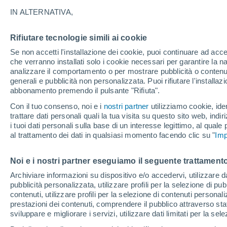
26°
IN ALTERNATIVA,
Rifiutare tecnologie simili ai cookie
Luna calan
Se non accetti l'installazione dei cookie, puoi continuare ad acc
Illuminata:
Temp. percepita 27°
che verranno installati solo i cookie necessari per garantire la n
analizzare il comportamento o per mostrare pubblicità o contenut
generali e pubblicità non personalizzata. Puoi rifiutare l'install
abbonamento premendo il pulsante "Rifiuta".
Il Meteo 1 - 7
Attualità
Mappa della Temperatura
R
Con il tuo consenso, noi e i
nostri partner
utilizziamo cookie, iden
trattare dati personali quali la tua visita su questo sito web, indiri
i tuoi dati personali sulla base di un interesse legittimo, al quale
al trattamento dei dati in qualsiasi momento facendo clic su "
Imp
Domani
Domenica
Oggi
8 Ago
9 Ago
7 Ago
Noi e i nostri partner eseguiamo il seguente trattamento
Archiviare informazioni su dispositivo e/o accedervi, utilizzare dati
pubblicità personalizzata, utilizzare profili per la selezione di pu
40%
50%
30%
contenuti, utilizzare profili per la selezione di contenuti personal
0.1 mm
0.2 mm
0.1 mm
prestazioni dei contenuti, comprendere il pubblico attraverso stat
36°
/
24°
37°
/
24°
38°
/
24°
sviluppare e migliorare i servizi, utilizzare dati limitati per la sel