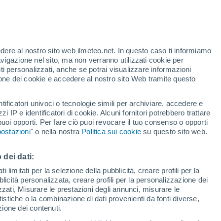
te
edere al nostro sito web ilmeteo.net. In questo caso ti informiamo
35%
avigazione nel sito, ma non verranno utilizzati cookie per
i personalizzati, anche se potrai visualizzare informazioni
azione dei cookie e accedere al nostro sito Web tramite questo
adar di pioggia
Satelliti
Modelli
tificatori univoci o tecnologie simili per archiviare, accedere e
zzi IP e identificatori di cookie. Alcuni fornitori potrebbero trattare
 puoi opporti. Per fare ciò puoi revocare il tuo consenso o opporti
ostazioni
" o nella nostra
Politica sui cookie
su questo sito web.
Lunedì
Martedì
Mercoledì
Giovedi
10 Ago
11 Ago
12 Ago
13 Ago
 dei dati:
 limitati per la selezione della pubblicità, creare profili per la
bblicità personalizzata, creare profili per la personalizzazione dei
40%
izzati, Misurare le prestazioni degli annunci, misurare le
0.2 mm
istiche o la combinazione di dati provenienti da fonti diverse,
37°
/
25°
38°
/
25°
38°
/
25°
37°
/
24°
ezione dei contenuti.