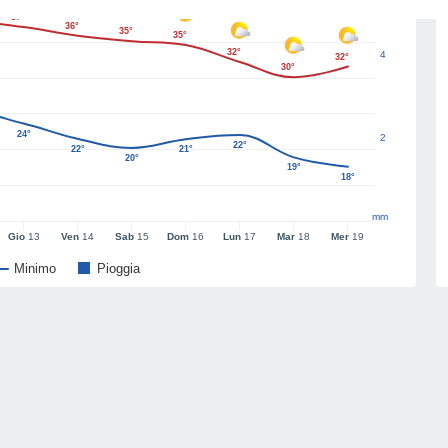
37°
36°
35°
35°
32°
4
32°
30°
24°
2
22°
22°
21°
20°
19°
18°
mm
Gio
13
Ven
14
Sab
15
Dom
16
Lun
17
Mar
18
Mer
19
Minimo
Pioggia