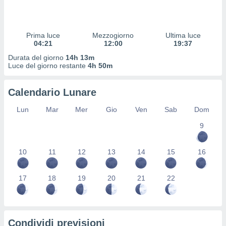
 profili
lezione
cità
izzata,
Prima luce
Mezzogiorno
Ultima luce
fili per
04:21
12:00
19:37
Durata del giorno
14h 13m
izzazione
Luce del giorno restante
4h 50m
nuti,
 profili
Calendario Lunare
lezione
uti
Lun
Mar
Mer
Gio
Ven
Sab
Dom
zzati,
 le
9
ni degli
 misurare
zioni dei
10
11
12
13
14
15
16
,
ere il
17
18
19
20
21
22
so
he o la
ione di
enienti
Condividi previsioni
diverse,