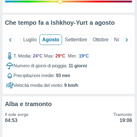
ioni
" o
tra
sui cookie
o sito
Che tempo fa a Ishkhoy-Yurt a
agosto
nostri
Giugno
Luglio
Agosto
Settembre
Ottobre
Novembre
mo il
T. Media:
24°C
Max:
29°C
Min:
19°C
te
ento dei
Numero di giorni di pioggia:
11
giorni
Precipitazioni medie:
93 mm
re
ioni su
Velocità media del vento:
9 km/h
vo e/o
i,
 dati
Alba e tramonto
er la
 della
Il sole sorge
Tramonto
à, creare
04:53
19:06
r la
à
izzata,