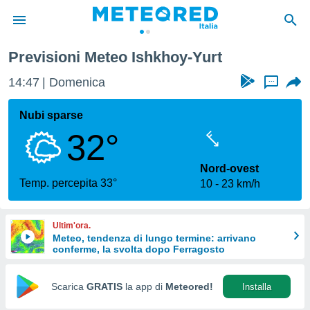
Previsioni Meteo Ishkhoy-Yurt
tiva
rivacy
14:47
Domenica
...
ti di
net
Nubi sparse
net)
32°
i
 da
nisti per
Nord-ovest
 che le
Temp. percepita 33°
10
23 km/h
ioni
iano di
È
Ultim'ora.
Meteo, tendenza di lungo termine: arrivano
 a
conferme, la svolta dopo Ferragosto
ito Web
do le
opzioni:
Scarica
GRATIS
la app di
Meteored!
Installa
 i