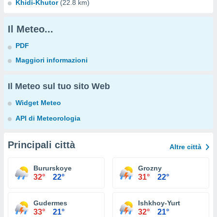
Khidi-Khutor
(22.8 km)
Il Meteo...
PDF
Maggiori informazioni
Il Meteo sul tuo sito Web
Widget Meteo
API di Meteorologia
Principali città
Altre città
Bururskoye
Grozny
32°
22°
31°
22°
Gudermes
Ishkhoy-Yurt
33°
21°
32°
21°