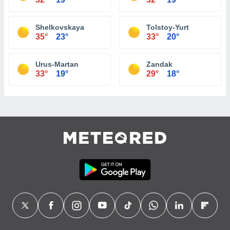
Shelkovskaya
Tolstoy-Yurt
35°
23°
33°
20°
Urus-Martan
Zandak
33°
19°
29°
18°