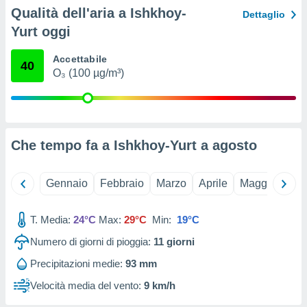
ioni
Qualità dell'aria a Ishkhoy-
Dettaglio
e
à non
Yurt oggi
izzata.
utare
Accettabile
40
zione dei
O₃ (100 µg/m³)
 al
ito Web
questo
ento
Che tempo fa a Ishkhoy-Yurt a
agosto
 il
Gennaio
Febbraio
Marzo
Aprile
Maggio
Giu
o
, noi e i
rtner
T. Media:
24°C
Max:
29°C
Min:
19°C
mo
Numero di giorni di pioggia:
11
giorni
tori
Precipitazioni medie:
93 mm
o
e simili
Velocità media del vento:
9 km/h
viare,