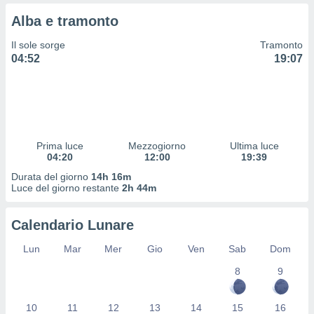
 e
ati
Alba e tramonto
 quali la
a su
Il sole sorge
Tramonto
ito web,
04:52
19:07
IP e
tori di
Alcuni
ro
 tuoi dati
Prima luce
Mezzogiorno
Ultima luce
 sulla
04:20
12:00
19:39
un
e
Durata del giorno
14h 16m
Luce del giorno restante
2h 44m
, al quale
rti. Per
puoi
Calendario Lunare
il tuo
o o
Lun
Mar
Mer
Gio
Ven
Sab
Dom
l
nto dei
8
9
ualsiasi
 facendo
10
11
12
13
14
15
16