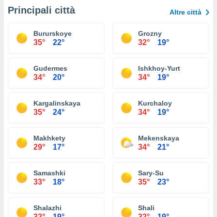
Principali città
Altre città
Bururskoye
Grozny
35°
22°
32°
19°
Gudermes
Ishkhoy-Yurt
34°
20°
34°
19°
Kargalinskaya
Kurchaloy
35°
24°
34°
19°
Makhkety
Mekenskaya
29°
17°
34°
21°
Samashki
Sary-Su
33°
18°
35°
23°
Shalazhi
Shali
32°
19°
32°
19°