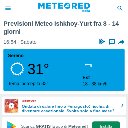
a
Previsioni Meteo Ishkhoy-Yurt fra 8 - 14
tiva
giorni
rivacy
ti di
16:54
Sabato
...
net
net)
Sereno
i
 da
31°
nisti per
 che le
Est
ioni
Temp. percepita 33°
iano di
18
38 km/h
È
 a
Ultim'ora.
ito Web
Ondata di calore fino a Ferragosto: rischia di
do le
diventare eccezionale. Svolta solo a fine mese?
opzioni:
Scarica
GRATIS
la app di
Meteored!
Installa
 i