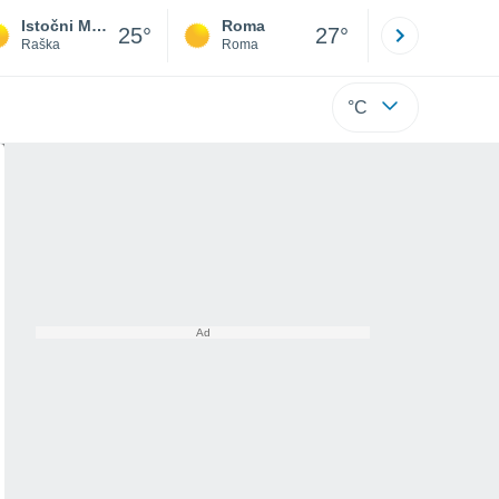
Istočni Mojstir
Roma
Milano
25°
27°
Raška
Roma
Milano
°C