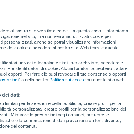
Istočni Mojstir
VENTO
PRECIPITAZIONI
edere al nostro sito web ilmeteo.net. In questo caso ti informiamo
12
15
18
21
00
03
06
09
12
15
18
21
00
avigazione nel sito, ma non verranno utilizzati cookie per
i personalizzati, anche se potrai visualizzare informazioni
azione dei cookie e accedere al nostro sito Web tramite questo
tificatori univoci o tecnologie simili per archiviare, accedere e
zzi IP e identificatori di cookie. Alcuni fornitori potrebbero trattare
26°
26°
26°
 puoi opporti. Per fare ciò puoi revocare il tuo consenso o opporti
26°
25°
ostazioni
" o nella nostra
Politica sui cookie
su questo sito web.
24°
21°
 dei dati:
20°
20°
 limitati per la selezione della pubblicità, creare profili per la
18°
18°
17°
bblicità personalizzata, creare profili per la personalizzazione dei
16°
izzati, Misurare le prestazioni degli annunci, misurare le
istiche o la combinazione di dati provenienti da fonti diverse,
ezione dei contenuti.
0.5
0.4
0.2
0.2
0.2
0.1