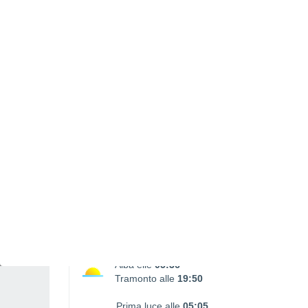
La luna cala
15:26
SABATO, 08 AGOSTO
4 Allerte Dopodomani!
Rischio importante
Pomeriggio
Pioggia debole con cielo
parzialmente nuvoloso
Alba elle
05:36
Tramonto alle
19:50
Prima luce alle
05:05