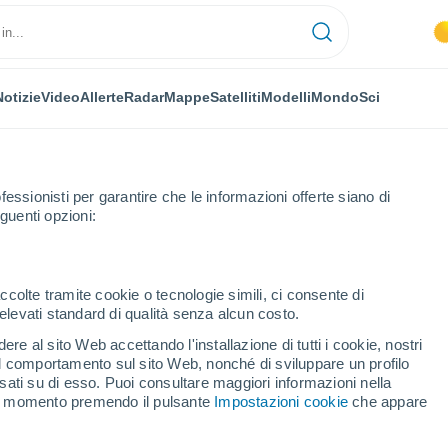
Notizie
Video
Allerte
Radar
Mappe
Satelliti
Modelli
Mondo
Sci
fessionisti per garantire che le informazioni offerte siano di
guenti opzioni:
Orario
ccolte tramite cookie o tecnologie simili, ci consente di
n elevati standard di qualità senza alcun costo.
i Mojstir per ora
re al sito Web accettando l'installazione di tutti i cookie, nostri
 il comportamento sul sito Web, nonché di sviluppare un profilo
asati su di esso. Puoi consultare maggiori informazioni nella
si momento premendo il pulsante
Impostazioni cookie
che appare