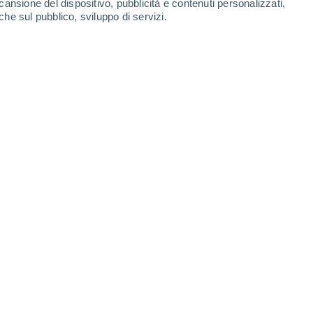
cansione del dispositivo, pubblicità e contenuti personalizzati,
Sabato
8
che sul pubblico, sviluppo di servizi.
ni Mojstir
18°
Cielo sereno
02:00
T. Percepita
18°
18°
Cielo sereno
05:00
T. Percepita
18°
24°
Sereno
08:00
T. Percepita
25°
27°
Nubi sparse
11:00
T. Percepita
27°
30%