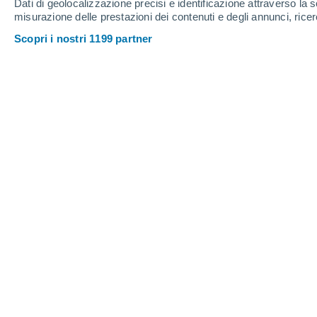
Dati di geolocalizzazione precisi e identificazione attraverso la s
Giovedi
6
Venerdì
7
misurazione delle prestazioni dei contenuti e degli annunci, ricer
Scopri i nostri 1199 partner
Previsioni meteo ora per ora a Istoč
GIOVEDI, 06 AGOSTO
4 allerte ora
Rischio elevato
Pomeriggio
Pioggia debole con cielo
parzialmente nuvoloso
Alba elle
05:34
Tramonto alle
19:53
Prima luce alle
05:02
Ultima luce alle
20:24