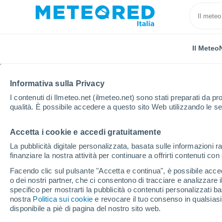
Il Meteo
Informativa sulla Privacy
I contenuti di Ilmeteo.net (ilmeteo.net) sono stati preparati da pro
qualità. È possibile accedere a questo sito Web utilizzando le se
Accetta i cookie e accedi gratuitamente
Home
Serbia
Distretto di Raška
Istočni Mojstir
La pubblicità digitale personalizzata, basata sulle informazioni ra
finanziare la nostra attività per continuare a offrirti contenuti co
Previsioni Meteo Istočn
Facendo clic sul pulsante "Accetta e continua", è possibile accede
o dei nostri partner, che ci consentono di tracciare e analizzare
specifico per mostrarti la pubblicità o contenuti personalizzati b
Il Meteo 1 - 7
Orario
nostra
Politica sui cookie
e revocare il tuo consenso in qualsia
disponibile a piè di pagina del nostro sito web.