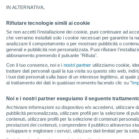
Grafica del meteo ora per ora per 
IN ALTERNATIVA,
SIMBOLO
TEMPERATURA
Rifiutare tecnologie simili ai cookie
Se non accetti l'installazione dei cookie, puoi continuare ad acc
00
03
06
09
12
15
18
21
00
03
06
09
che verranno installati solo i cookie necessari per garantire la n
analizzare il comportamento o per mostrare pubblicità o contenut
generali e pubblicità non personalizzata. Puoi rifiutare l'install
abbonamento premendo il pulsante "Rifiuta".
Con il tuo consenso, noi e i
nostri partner
utilizziamo cookie, iden
28°
28°
27°
trattare dati personali quali la tua visita su questo sito web, indiri
i tuoi dati personali sulla base di un interesse legittimo, al quale
al trattamento dei dati in qualsiasi momento facendo clic su "
Imp
24°
23°
21°
Noi e i nostri partner eseguiamo il seguente trattamento
20°
18°
18°
Archiviare informazioni su dispositivo e/o accedervi, utilizzare dati
18°
17°
pubblicità personalizzata, utilizzare profili per la selezione di pu
contenuti, utilizzare profili per la selezione di contenuti personal
prestazioni dei contenuti, comprendere il pubblico attraverso stat
sviluppare e migliorare i servizi, utilizzare dati limitati per la sel
0.2
0.1