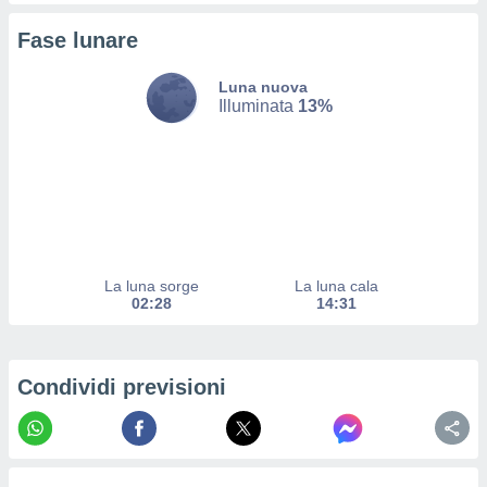
izzata.
utare
Fase lunare
zione dei
 al
Luna nuova
Illuminata
13%
ito Web
questo
ento
 il
o
, noi e i
rtner
La luna sorge
La luna cala
02:28
14:31
mo
tori
o
Condividi previsioni
e simili
viare,
 e
ati
 quali la