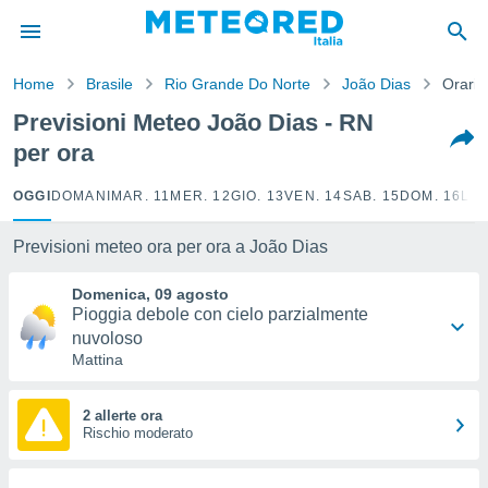
tiva
rivacy
Home
Brasile
Rio Grande Do Norte
João Dias
Orario
ti di
net
Previsioni Meteo João Dias - RN
net)
per ora
i
 da
nisti per
OGGI
DOMANI
MAR. 11
MER. 12
GIO. 13
VEN. 14
SAB. 15
DOM. 16
LUN
 che le
ioni
Previsioni meteo ora per ora a João Dias
iano di
È
Domenica, 09 agosto
Pioggia debole con cielo parzialmente
 a
nuvoloso
ito Web
Mattina
do le
opzioni:
2 allerte ora
 i
Rischio moderato
e
amente