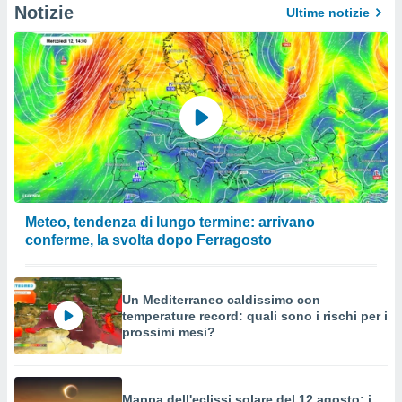
a su
Notizie
Ultime notizie
ito web,
IP e
tori di
Alcuni
ro
 tuoi dati
 sulla
un
e
, al quale
rti. Per
Meteo, tendenza di lungo termine: arrivano
puoi
conferme, la svolta dopo Ferragosto
il tuo
o o
l
nto dei
Un Mediterraneo caldissimo con
ualsiasi
temperature record: quali sono i rischi per i
 facendo
prossimi mesi?
ioni
" o
tra
sui cookie
Mappa dell'eclissi solare del 12 agosto: i