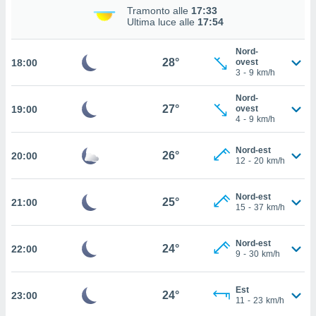
Tramonto alle
17:33
 in
Ultima luce alle
17:54
o
 il
Nord-
28°
18:00
ovest
3
-
9
km/h
azioni
kie
Nord-
re
27°
19:00
ovest
le a piè
4
-
9
km/h
 del
to web.
Nord-est
26°
20:00
12
-
20
km/h
ATIVA,
Nord-est
25°
21:00
15
-
37
km/h
e
gie
i cookie
Nord-est
24°
22:00
9
-
30
km/h
ccetti
zione dei
puoi
Est
24°
23:00
re ad
11
-
23
km/h
 al