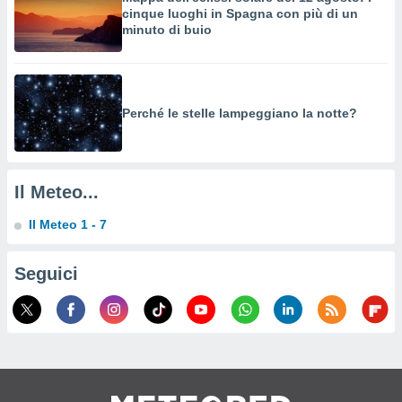
o sito
cinque luoghi in Spagna con più di un
minuto di buio
nostri
mo il
Perché le stelle lampeggiano la notte?
te
ento dei
re
ioni su
Il Meteo...
vo e/o
i,
Il Meteo 1 - 7
 dati
er la
Seguici
 della
à, creare
r la
à
izzata,
 profili
lezione
cità