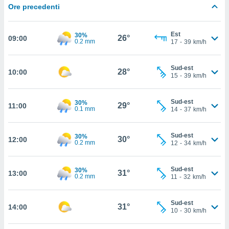
Ore precedenti
cità
izzata,
Est
30%
ACCETTA
26°
09:00
0.2 mm
ulle
17
-
39
km/h
E
ioni
CONTINUA
tramite
Sud-est
28°
10:00
15
-
39
km/h
e simili,
IMPOSTAZIONI
nte di
e la
Sud-est
30%
29°
11:00
0.1 mm
14
-
37
km/h
tività per
re a
ontenuti
Sud-est
30%
30°
ti
12:00
0.2 mm
12
-
34
km/h
 di
senza
sto.
Sud-est
30%
31°
13:00
0.2 mm
11
-
32
km/h
clic sul
 "Accetta
Sud-est
a", è
31°
14:00
10
-
30
km/h
al sito