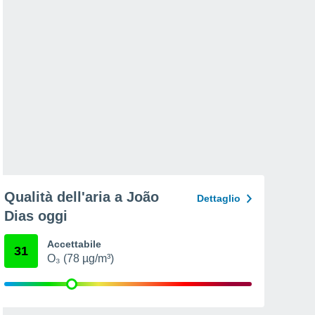
Qualità dell'aria a João
Dettaglio
Dias oggi
Accettabile
31
O₃ (78 µg/m³)