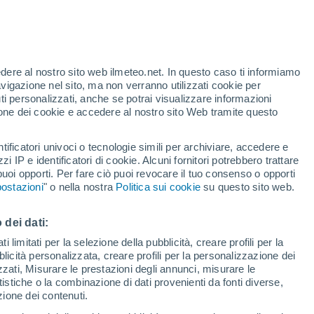
Allerta gialla
Allerta moderata per altri a João
Dias oggi
edere al nostro sito web ilmeteo.net. In questo caso ti informiamo
/h
avigazione nel sito, ma non verranno utilizzati cookie per
i personalizzati, anche se potrai visualizzare informazioni
azione dei cookie e accedere al nostro sito Web tramite questo
tificatori univoci o tecnologie simili per archiviare, accedere e
.
zzi IP e identificatori di cookie. Alcuni fornitori potrebbero trattare
 puoi opporti. Per fare ciò puoi revocare il tuo consenso o opporti
di pioggia
Satelliti
Modelli
ostazioni
" o nella nostra
Politica sui cookie
su questo sito web.
 dei dati:
Lunedì
Martedì
Mercoledì
Giovedi
 limitati per la selezione della pubblicità, creare profili per la
bblicità personalizzata, creare profili per la personalizzazione dei
10 Ago
11 Ago
12 Ago
13 Ago
izzati, Misurare le prestazioni degli annunci, misurare le
istiche o la combinazione di dati provenienti da fonti diverse,
ezione dei contenuti.