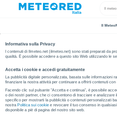
Il Meteo
Informativa sulla Privacy
I contenuti di Ilmeteo.net (ilmeteo.net) sono stati preparati da pro
qualità. È possibile accedere a questo sito Web utilizzando le se
Accetta i cookie e accedi gratuitamente
Home
Brasile
Rio Grande Do Norte
João Dias
La pubblicità digitale personalizzata, basata sulle informazioni ra
finanziare la nostra attività per continuare a offrirti contenuti co
Previsioni Meteo João 
Facendo clic sul pulsante "Accetta e continua", è possibile accede
o dei nostri partner, che ci consentono di tracciare e analizzare
13:44
Venerdì
specifico per mostrarti la pubblicità o contenuti personalizzati b
nostra
Politica sui cookie
e revocare il tuo consenso in qualsia
disponibile a piè di pagina del nostro sito web.
Sereno