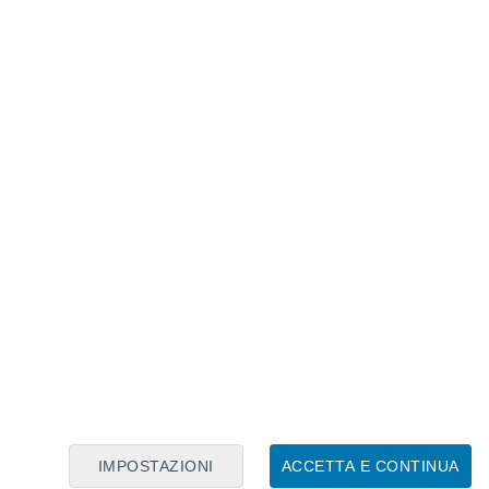
Calendario Lunare
Lun
Mar
Mer
Gio
Ven
Sab
Dom
7
8
9
10
11
12
13
14
15
16
17
18
19
20
IMPOSTAZIONI
ACCETTA E CONTINUA