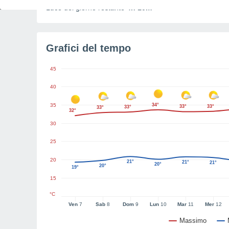
Luce del giorno restante
4h 10m
Grafici del tempo
45
40
35
34°
33°
33°
33°
33°
32°
30
25
20
21°
21°
21°
20°
20°
19°
15
°C
Ven
7
Sab
8
Dom
9
Lun
10
Mar
11
Mer
12
Massimo