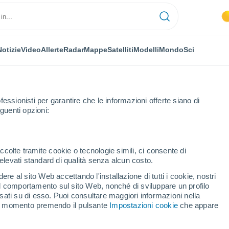
Notizie
Video
Allerte
Radar
Mappe
Satelliti
Modelli
Mondo
Sci
fessionisti per garantire che le informazioni offerte siano di
guenti opzioni:
ccolte tramite cookie o tecnologie simili, ci consente di
n elevati standard di qualità senza alcun costo.
Dias - RN
re al sito Web accettando l'installazione di tutti i cookie, nostri
 il comportamento sul sito Web, nonché di sviluppare un profilo
...
asati su di esso. Puoi consultare maggiori informazioni nella
si momento premendo il pulsante
Impostazioni cookie
che appare
Per ora
Intervalli nuvolosi nelle prossime
ore