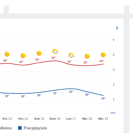
5
4
35°
34°
34°
34°
33°
33°
33°
3
2
22°
21°
20°
20°
20°
20°
19°
1
mm
Gio
13
Ven
14
Sab
15
Dom
16
Lun
17
Mar
18
Mer
19
Minimo
Precipitazioni