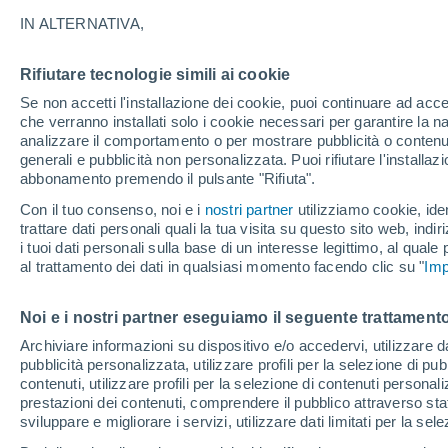
32°
IN ALTERNATIVA,
Rifiutare tecnologie simili ai cookie
Est
Se non accetti l'installazione dei cookie, puoi continuare ad acc
Temp. percepita 31°
10
-
29 km
che verranno installati solo i cookie necessari per garantire la n
analizzare il comportamento o per mostrare pubblicità o contenut
generali e pubblicità non personalizzata. Puoi rifiutare l'install
abbonamento premendo il pulsante "Rifiuta".
Ultim'ora.
Luca Lombroso non vede la fine del caldo:
Con il tuo consenso, noi e i
nostri partner
utilizziamo cookie, iden
"Ferragosto 2026 potrebbe entrare nella storia
trattare dati personali quali la tua visita su questo sito web, indiri
Ecco perché."
i tuoi dati personali sulla base di un interesse legittimo, al quale
Il Meteo 1 - 7
Attualità
Mappa di nuvolosità
Radar 
al trattamento dei dati in qualsiasi momento facendo clic su "
Imp
Noi e i nostri partner eseguiamo il seguente trattamento
Domani
Domenica
Oggi
Archiviare informazioni su dispositivo e/o accedervi, utilizzare dati
pubblicità personalizzata, utilizzare profili per la selezione di pu
8 Ago
9 Ago
7 Ago
contenuti, utilizzare profili per la selezione di contenuti personal
prestazioni dei contenuti, comprendere il pubblico attraverso stat
sviluppare e migliorare i servizi, utilizzare dati limitati per la sel