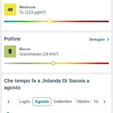
ioni
" o
Mediocre
tra
48
O₃ (123 µg/m³)
sui cookie
o sito
nostri
Polline
Dettaglio
mo il
te
Basso
ento dei
Graminacee (19 #/m³)
re
ioni su
vo e/o
i,
Che tempo fa a Jolanda Di Savoia a
 dati
er la
agosto
 della
à, creare
r la
Giugno
Luglio
Agosto
Settembre
Ottobre
Novembre
à
izzata,