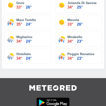
Goro
Jolanda Di Savoia
33°
26°
34°
25°
Masi Torello
Mesola
35°
24°
33°
26°
Migliarino
Mirabello
34°
24°
34°
23°
Ostellato
Poggio Renatico
34°
24°
34°
23°