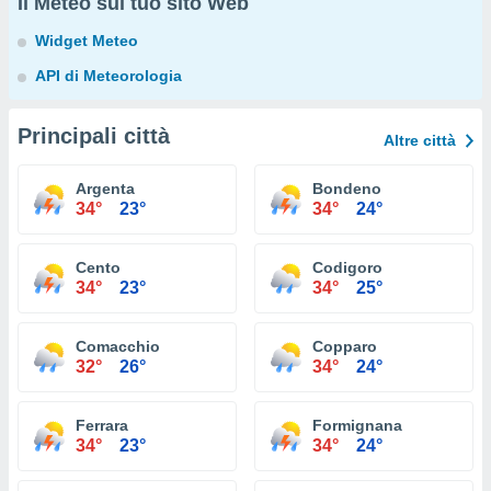
Il Meteo sul tuo sito Web
Widget Meteo
API di Meteorologia
Principali città
Altre città
Argenta
Bondeno
34°
23°
34°
24°
Cento
Codigoro
34°
23°
34°
25°
Comacchio
Copparo
32°
26°
34°
24°
Ferrara
Formignana
34°
23°
34°
24°