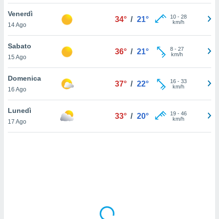
Venerdì
sui cookie
10
-
28
34°
/
21°
km/h
14 Ago
e il tuo
 in
Sabato
8
-
27
36°
/
21°
o
km/h
15 Ago
 il
Domenica
azioni
16
-
33
37°
/
22°
km/h
16 Ago
kie
re
le a piè
Lunedì
19
-
46
33°
/
20°
 del
km/h
17 Ago
to web.
ATIVA,
e
gie
i cookie
ccetti
zione dei