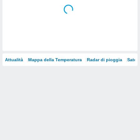
i nostri
artner
Attualità
Mappa della Temperatura
Radar di pioggia
Satelli