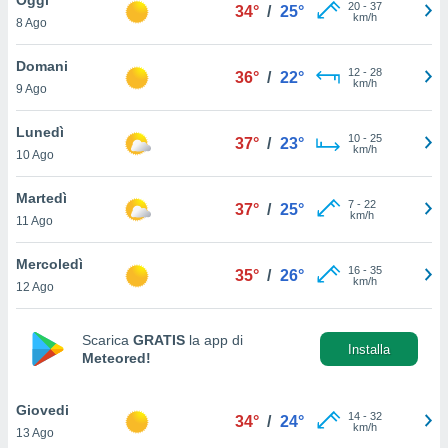
a", è
20
-
37
34°
/
25°
km/h
8 Ago
al sito
ettando
Domani
12
-
28
36°
/
22°
zione di
km/h
9 Ago
okie,
dei nostri
Lunedì
10
-
25
che ci
37°
/
23°
km/h
10 Ago
no di
 e
e il
Martedì
7
-
22
37°
/
25°
amento
km/h
11 Ago
 Web,
i
Mercoledì
16
-
35
re un
35°
/
26°
km/h
12 Ago
pecifico
arti la
à o
Scarica
GRATIS
la app di
i
Installa
Meteored!
zzati
 di esso.
sultare
Giovedi
14
-
32
34°
/
24°
km/h
13 Ago
oni nella