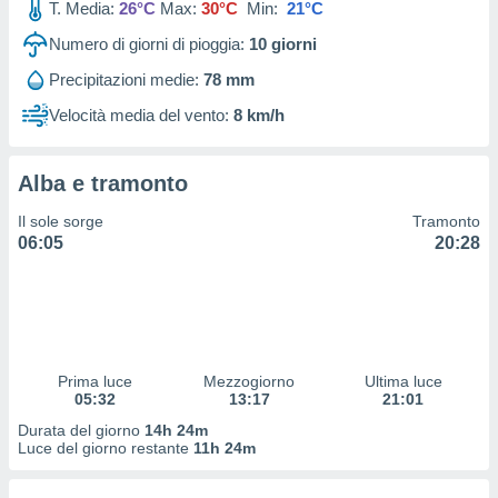
T. Media:
26°C
Max:
30°C
Min:
21°C
 profili
lezione
Numero di giorni di pioggia:
10
giorni
cità
izzata,
Precipitazioni medie:
78 mm
fili per
Velocità media del vento:
8 km/h
izzazione
nuti,
 profili
Alba e tramonto
lezione
Il sole sorge
Tramonto
uti
06:05
20:28
zzati,
 le
ni degli
 misurare
zioni dei
,
ere il
Prima luce
Mezzogiorno
Ultima luce
05:32
13:17
21:01
so
Durata del giorno
14h 24m
he o la
Luce del giorno restante
11h 24m
ione di
enienti
diverse,