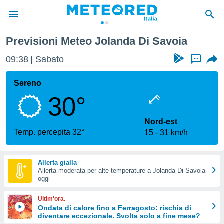
Previsioni Meteo Jolanda Di Savoia
tiva
rivacy
09:38
Sabato
...
ti di
net
Sereno
net)
30°
i
 da
nisti per
Nord-est
 che le
Temp. percepita 32°
15
31 km/h
ioni
iano di
È
Allerta gialla
Allerta moderata per alte temperature a Jolanda Di Savoia
 a
oggi
ito Web
do le
Ultim'ora.
opzioni:
Ondata di calore fino a Ferragosto: rischia di
diventare eccezionale. Svolta solo a fine mese?
 i