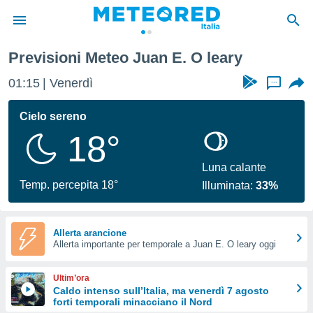
Previsioni Meteo Juan E. O leary
tiva
rivacy
01:15
Venerdì
...
ti di
net
Cielo sereno
net)
18°
i
 da
nisti per
Luna calante
 che le
Temp. percepita 18°
Illuminata:
33%
ioni
iano di
È
Allerta arancione
 a
Allerta importante per temporale a Juan E. O leary oggi
ito Web
do le
Ultim’ora
opzioni:
Caldo intenso sull’Italia, ma venerdì 7 agosto
forti temporali minacciano il Nord
 i