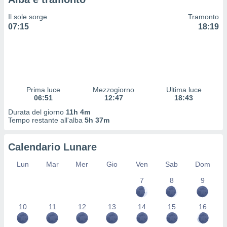
 profili
lezione
Il sole sorge
Tramonto
cità
07:15
18:19
izzata,
fili per
izzazione
nuti,
 profili
Prima luce
Mezzogiorno
Ultima luce
lezione
06:51
12:47
18:43
uti
zzati,
Durata del giorno
11h 4m
Tempo restante all'alba
5h 37m
 le
ni degli
 misurare
Calendario Lunare
zioni dei
,
Lun
Mar
Mer
Gio
Ven
Sab
Dom
ere il
7
8
9
so
he o la
10
11
12
13
14
15
16
ione di
enienti
diverse,