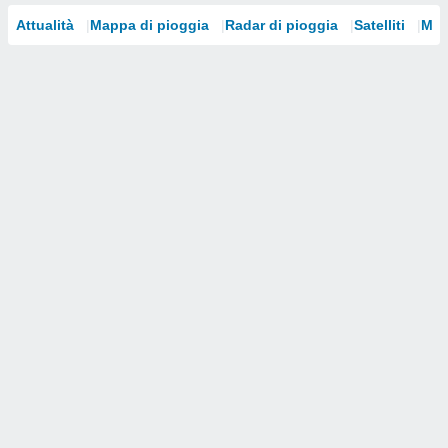
Attualità
Mappa di pioggia
Radar di pioggia
Satelliti
Mod
i nostri
artner