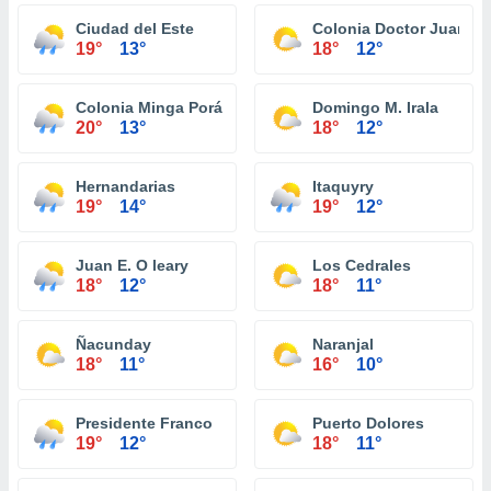
Ciudad del Este
Colonia Doctor Juan Le
19°
13°
18°
12°
Colonia Minga Porá
Domingo M. Irala
20°
13°
18°
12°
Hernandarias
Itaquyry
19°
14°
19°
12°
Juan E. O leary
Los Cedrales
18°
12°
18°
11°
Ñacunday
Naranjal
18°
11°
16°
10°
Presidente Franco
Puerto Dolores
19°
12°
18°
11°