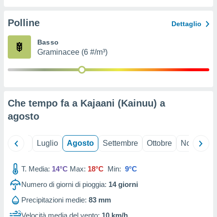
ioni
" o
tra
Polline
Dettaglio
sui cookie
o sito
Basso
Graminacee (6 #/m³)
nostri
mo il
te
ento dei
Che tempo fa a Kajaani (Kainuu) a
agosto
re
ioni su
vo e/o
Giugno
Luglio
Agosto
Settembre
Ottobre
Novembre
i,
 dati
er la
T. Media:
14°C
Max:
18°C
Min:
9°C
 della
Numero di giorni di pioggia:
14
giorni
à, creare
r la
Precipitazioni medie:
83 mm
à
izzata,
Velocità media del vento:
10 km/h