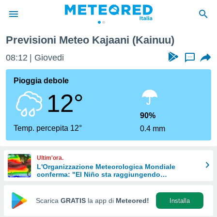
Previsioni Meteo Kajaani (Kainuu)
tiva
rivacy
08:12
Giovedi
...
ti di
net
Pioggia debole
net)
12°
i
 da
nisti per
90%
 che le
Temp. percepita 12°
0.4 mm
ioni
iano di
È
Ultim'ora.
L'Organizzazione Meteorologica Mondiale
 a
conferma: "El Niño sta raggiungendo
ito Web
un'intensità mai vista da diversi anni"
do le
opzioni:
Scarica
GRATIS
la app di
Meteored!
Installa
 i