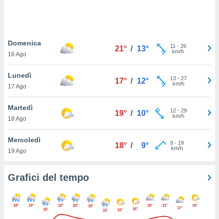
puoi
re ad
 al
ito web
Domenica
et. In
11
-
26
21°
/
13°
km/h
aso ti
16 Ago
mo che
installati
Lunedì
13
-
27
17°
/
12°
okie
km/h
17 Ago
i per
 la
Martedì
one nel
12
-
29
19°
/
10°
km/h
 non
18 Ago
utilizzati
er
Mercoledì
9
-
19
18°
/
9°
e il
km/h
19 Ago
amento o
rare
à o
Grafici del tempo
i
zzati,
 potrai
18°
19°
22°
20°
19°
21°
19°
18°
17°
16°
16°
are
16°
15°