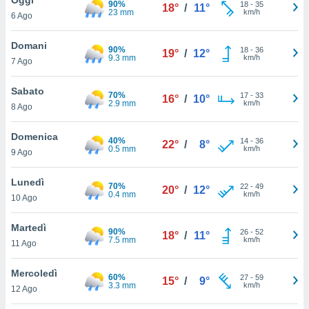
90%
a", è
18
-
35
18°
/
11°
23 mm
km/h
6 Ago
al sito
ettando
Domani
90%
18
-
36
19°
/
12°
zione di
9.3 mm
km/h
7 Ago
okie,
dei nostri
Sabato
70%
17
-
33
che ci
16°
/
10°
2.9 mm
km/h
8 Ago
no di
 e
e il
Domenica
40%
14
-
36
22°
/
8°
amento
0.5 mm
km/h
9 Ago
 Web,
i
Lunedì
70%
22
-
49
re un
20°
/
12°
0.4 mm
km/h
10 Ago
pecifico
arti la
Martedì
à o
90%
26
-
52
18°
/
11°
7.5 mm
km/h
i
11 Ago
zzati
 di esso.
Mercoledì
60%
27
-
59
sultare
15°
/
9°
3.3 mm
km/h
12 Ago
oni nella