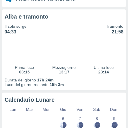
 profili
lezione
cità
Alba e tramonto
izzata,
fili per
Il sole sorge
Tramonto
04:33
21:58
izzazione
nuti,
 profili
lezione
uti
zzati,
Prima luce
Mezzogiorno
Ultima luce
 le
03:15
13:17
23:14
ni degli
 misurare
Durata del giorno
17h 24m
zioni dei
Luce del giorno restante
15h 3m
,
ere il
Calendario Lunare
so
Lun
Mar
Mer
Gio
Ven
Sab
Dom
he o la
ione di
6
7
8
9
enienti
diverse,