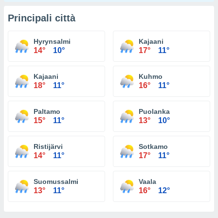
Principali città
Hyrynsalmi
Kajaani
14°
10°
17°
11°
Kajaani
Kuhmo
18°
11°
16°
11°
Paltamo
Puolanka
15°
11°
13°
10°
Ristijärvi
Sotkamo
14°
11°
17°
11°
Suomussalmi
Vaala
13°
11°
16°
12°