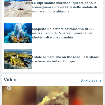
Le Alpi stanno morendo: queste sono le
conseguenze irreversibili delle ondate di
calore sui loro ghiacciai
Scoperto un cratere sottomarino di 100
metri al largo di Panarea: nuovi camini
idrotermali e cosa cambia
Estate al mare, ma on the road: le 5 strade
costiere più belle d'Europa
Video
Altri video