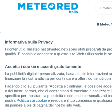
Il Meteo
Informativa sulla Privacy
I contenuti di Ilmeteo.net (ilmeteo.net) sono stati preparati da pro
qualità. È possibile accedere a questo sito Web utilizzando le se
Accetta i cookie e accedi gratuitamente
Home
Grecia
Macedonia Orientale e Tracia
Kal
La pubblicità digitale personalizzata, basata sulle informazioni ra
finanziare la nostra attività per continuare a offrirti contenuti co
Previsioni Meteo Kala
Facendo clic sul pulsante "Accetta e continua", è possibile accede
o dei nostri partner, che ci consentono di tracciare e analizzare
02:38
Venerdì
specifico per mostrarti la pubblicità o contenuti personalizzati b
nostra
Politica sui cookie
e revocare il tuo consenso in qualsia
disponibile a piè di pagina del nostro sito web.
Cielo sereno