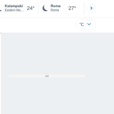
Kalampaki
Roma
Milano
24°
27°
Eastern Macedonia and Thrace
Roma
Milano
°C