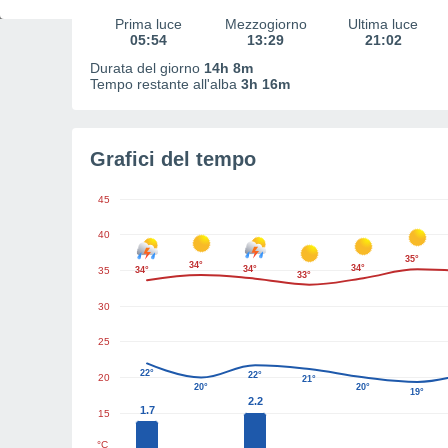
Prima luce
Mezzogiorno
Ultima luce
05:54
13:29
21:02
Durata del giorno
14h 8m
Tempo restante all'alba
3h 16m
Grafici del tempo
45
40
35°
34°
34°
34°
35
34°
33°
30
25
22°
22°
20
21°
20°
20°
19°
2.2
1.7
15
°C