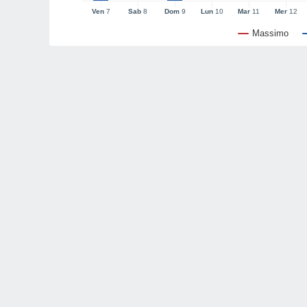
Ven
7
Sab
8
Dom
9
Lun
10
Mar
11
Mer
12
Massimo