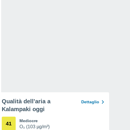
Qualità dell'aria a
Dettaglio
Kalampaki oggi
Mediocre
41
O₃ (103 µg/m³)