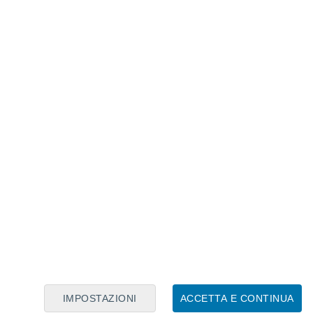
Calendario Lunare
Lun
Mar
Mer
Gio
Ven
Sab
Dom
7
8
9
10
11
12
13
14
15
16
IMPOSTAZIONI
ACCETTA E CONTINUA