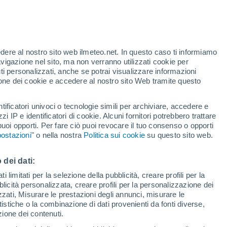
te
edere al nostro sito web ilmeteo.net. In questo caso ti informiamo
36%
avigazione nel sito, ma non verranno utilizzati cookie per
i personalizzati, anche se potrai visualizzare informazioni
azione dei cookie e accedere al nostro sito Web tramite questo
forti
tificatori univoci o tecnologie simili per archiviare, accedere e
zzi IP e identificatori di cookie. Alcuni fornitori potrebbero trattare
 puoi opporti. Per fare ciò puoi revocare il tuo consenso o opporti
adar di pioggia
Satelliti
Modelli
ostazioni
" o nella nostra
Politica sui cookie
su questo sito web.
 dei dati:
Lunedì
Martedì
Mercoledì
Giovedi
 limitati per la selezione della pubblicità, creare profili per la
bblicità personalizzata, creare profili per la personalizzazione dei
10 Ago
11 Ago
12 Ago
13 Ago
izzati, Misurare le prestazioni degli annunci, misurare le
istiche o la combinazione di dati provenienti da fonti diverse,
ezione dei contenuti.