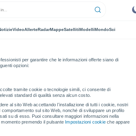
Notizie
Video
Allerte
Radar
Mappe
Satelliti
Modelli
Mondo
Sci
fessionisti per garantire che le informazioni offerte siano di
guenti opzioni:
ampaki
ccolte tramite cookie o tecnologie simili, ci consente di
n elevati standard di qualità senza alcun costo.
mpaki
re al sito Web accettando l'installazione di tutti i cookie, nostri
 il comportamento sul sito Web, nonché di sviluppare un profilo
...
asati su di esso. Puoi consultare maggiori informazioni nella
si momento premendo il pulsante
Impostazioni cookie
che appare
Per ora
Cielo sereno nelle prossime ore