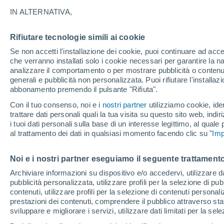
24°
IN ALTERNATIVA,
Rifiutare tecnologie simili ai cookie
Luna calan
Se non accetti l'installazione dei cookie, puoi continuare ad acc
Illuminata:
Temp. percepita 25°
che verranno installati solo i cookie necessari per garantire la n
analizzare il comportamento o per mostrare pubblicità o contenut
generali e pubblicità non personalizzata. Puoi rifiutare l'install
abbonamento premendo il pulsante "Rifiuta".
Ultim’ora
Caldo intenso sull’Italia, ma venerdì 7 agosto 
Con il tuo consenso, noi e i
nostri partner
utilizziamo cookie, iden
temporali minacciano il Nord
trattare dati personali quali la tua visita su questo sito web, indiri
i tuoi dati personali sulla base di un interesse legittimo, al quale
Il Meteo 1 - 7
Attualità
Mappa della Temperatura
R
al trattamento dei dati in qualsiasi momento facendo clic su "
Imp
Noi e i nostri partner eseguiamo il seguente trattamento
Domani
Domenica
Oggi
Archiviare informazioni su dispositivo e/o accedervi, utilizzare dati
pubblicità personalizzata, utilizzare profili per la selezione di pu
8 Ago
9 Ago
7 Ago
contenuti, utilizzare profili per la selezione di contenuti personal
prestazioni dei contenuti, comprendere il pubblico attraverso stat
sviluppare e migliorare i servizi, utilizzare dati limitati per la sel
80%
90%