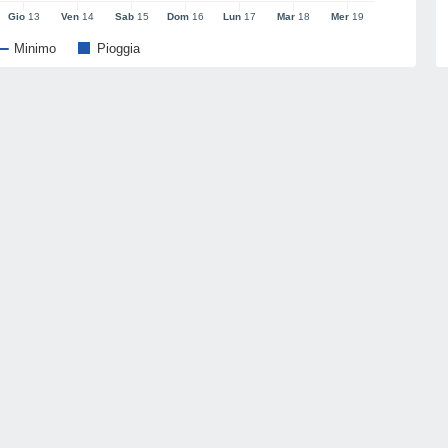
Gio
13
Ven
14
Sab
15
Dom
16
Lun
17
Mar
18
Mer
19
Minimo
Pioggia