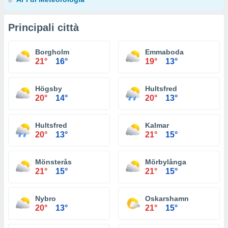
Principali città
Borgholm
Emmaboda
21°
16°
19°
13°
Högsby
Hultsfred
20°
14°
20°
13°
Hultsfred
Kalmar
20°
13°
21°
15°
Mönsterås
Mörbylånga
21°
15°
21°
15°
Nybro
Oskarshamn
20°
13°
21°
15°