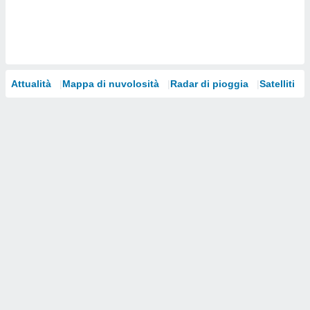
i nostri
artner
Attualità
Mappa di nuvolosità
Radar di pioggia
Satelliti