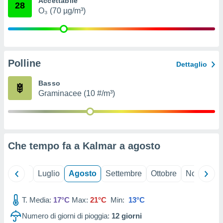
Accettabile
28
ioni
" o
O₃ (70 µg/m³)
tra
sui cookie
o sito
Polline
nostri
Dettaglio
mo il
Basso
te
Graminacee (10 #/m³)
ento dei
re
ioni su
vo e/o
Che tempo fa a Kalmar a
agosto
i,
 dati
er la
Giugno
Luglio
Agosto
Settembre
Ottobre
Novembre
 della
à, creare
r la
T. Media:
17°C
Max:
21°C
Min:
13°C
à
Numero di giorni di pioggia:
12
giorni
izzata,