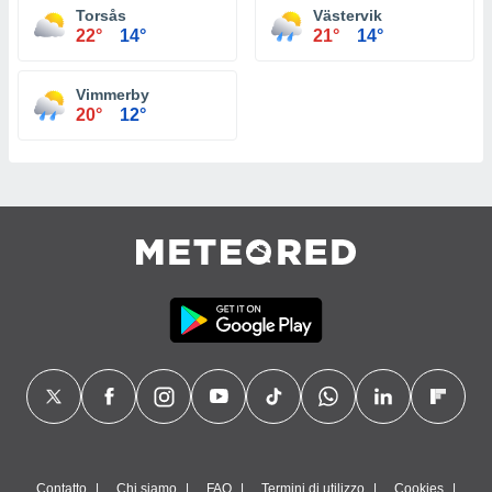
Torsås
Västervik
22°
14°
21°
14°
Vimmerby
20°
12°
Contatto
Chi siamo
FAQ
Termini di utilizzo
Cookies