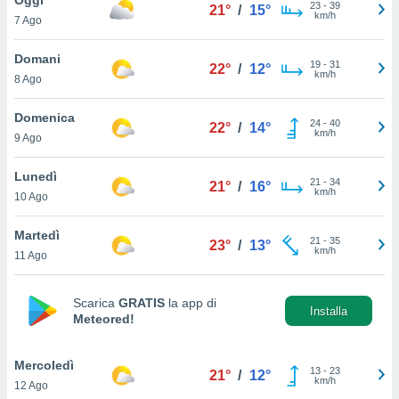
a", è
23
-
39
21°
/
15°
km/h
7 Ago
al sito
ettando
Domani
19
-
31
22°
/
12°
zione di
km/h
8 Ago
okie,
dei nostri
Domenica
24
-
40
che ci
22°
/
14°
km/h
9 Ago
no di
 e
e il
Lunedì
21
-
34
21°
/
16°
amento
km/h
10 Ago
 Web,
i
Martedì
21
-
35
re un
23°
/
13°
km/h
11 Ago
pecifico
arti la
à o
Scarica
GRATIS
la app di
i
Installa
Meteored!
zzati
 di esso.
sultare
Mercoledì
13
-
23
21°
/
12°
km/h
12 Ago
oni nella