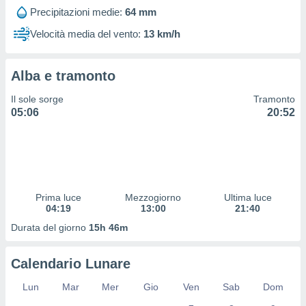
 profili
Precipitazioni medie:
64 mm
lezione
cità
Velocità media del vento:
13 km/h
izzata,
fili per
Alba e tramonto
izzazione
nuti,
Il sole sorge
Tramonto
 profili
05:06
20:52
lezione
uti
zzati,
 le
ni degli
 misurare
Prima luce
Mezzogiorno
Ultima luce
zioni dei
04:19
13:00
21:40
,
ere il
Durata del giorno
15h 46m
so
Calendario Lunare
he o la
ione di
Lun
Mar
Mer
Gio
Ven
Sab
Dom
enienti
diverse,