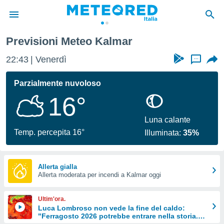
Previsioni Meteo Kalmar
tiva
rivacy
22:43
Venerdì
...
ti di
net
Parzialmente nuvoloso
net)
16°
i
 da
nisti per
Luna calante
 che le
Temp. percepita 16°
Illuminata:
35%
ioni
iano di
È
Allerta gialla
 a
Allerta moderata per incendi a Kalmar oggi
ito Web
do le
Ultim'ora.
opzioni:
Luca Lombroso non vede la fine del caldo:
"Ferragosto 2026 potrebbe entrare nella storia.
 i