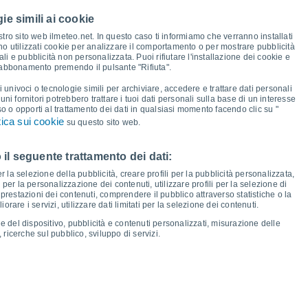
ie simili ai cookie
27°
27°
26°
26°
tro sito web ilmeteo.net. In questo caso ti informiamo che verranno installati
25°
no utilizzati cookie per analizzare il comportamento o per mostrare pubblicità
23°
21°
i e pubblicità non personalizzata. Puoi rifiutare l'installazione dei cookie e
21°
 abbonamento premendo il pulsante "Rifiuta".
16°
14°
14°
13°
i univoci o tecnologie simili per archiviare, accedere e trattare dati personali
12°
11°
lcuni fornitori potrebbero trattare i tuoi dati personali sulla base di un interesse
10°
9°
so o opporti al trattamento dei dati in qualsiasi momento facendo clic su "
tica sui cookie
su questo sito web.
 il seguente trattamento dei dati:
io
13
Ven
14
Sab
15
Dom
16
Lun
17
Mar
18
Mer
19
Gio
20
er la selezione della pubblicità, creare profili per la pubblicità personalizzata,
emperatura minima
Punto di rugiada
i per la personalizzazione dei contenuti, utilizzare profili per la selezione di
prestazioni dei contenuti, comprendere il pubblico attraverso statistiche o la
rare i servizi, utilizzare dati limitati per la selezione dei contenuti.
e del dispositivo, pubblicità e contenuti personalizzati, misurazione delle
 ricerche sul pubblico, sviluppo di servizi.
osità per i prossimi 14 giorni
100
22
1022
75