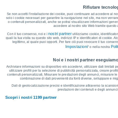
35
32°
Rifiutare tecnolog
30
26°
Se non accetti l'installazione dei cookie, puoi continuare ad accedere al nos
26°
25°
24°
25
solo i cookie necessari per garantire la navigazione nel sito, ma non verran
21°
o contenuti personalizzati, anche se potrai visualizzare informazioni general
20°
20
19°
accedere al nostro sito Web tramite questo
15°
14°
15
nostri partner
Con il tuo consenso, noi e i
utilizziamo cookie, identificator
13°
13°
quali la tua visita su questo sito web, indirizzi IP e identificatori di cookie. A
10
legittimo, al quale puoi opporti. Per fare ciò puoi revocare il tuo consen
Impostazioni
Poli
" o nella nostra
5
°C
Noi e i nostri partner eseguiamo
Ven
7
Sab
8
Dom
9
Lun
10
Mar
11
Mer
12
G
Archiviare informazioni su dispositivo e/o accedervi, utilizzare dati limitati p
Temperatura massima
T
utilizzare profili per la selezione di pubblicità personalizzata, creare profil
contenuti personalizzati, Misurare le prestazioni degli annunci, misurare le 
combinazione di dati provenienti da fonti diverse, sviluppare e miglio
Grafico delle Precipitazioni e Nuvolosità
Dati di geolocalizzazione precisi e identificazione attraverso la scansion
prestazioni dei contenuti e degli annunci,
Pioggia, neve e nuvol
Scopri i nostri 1199 partner
30
25
10