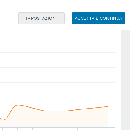
IMPOSTAZIONI
ACCETTA E CONTINUA
N
N
W
NW
SW
NW
S
S
io
13
Ven
14
Sab
15
Dom
16
Lun
17
Mar
18
Mer
19
Gio
20
nto
Velocitá media del vento