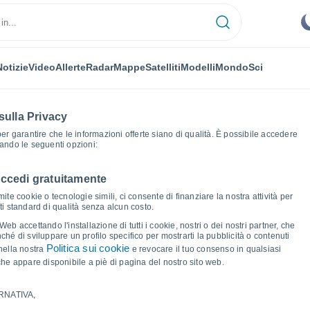
Notizie
Video
Allerte
Radar
Mappe
Satelliti
Modelli
Mondo
Sci
sulla Privacy
 per garantire che le informazioni offerte siano di qualità. È possibile accedere
zando le seguenti opzioni:
accedi gratuitamente
ici del tempo
ite cookie o tecnologie simili, ci consente di finanziare la nostra attività per
ati standard di qualità senza alcun costo.
s
b accettando l'installazione di tutti i cookie, nostri o dei nostri partner, che
hé di sviluppare un profilo specifico per mostrarti la pubblicità o contenuti
Politica sui cookie
nella nostra
e revocare il tuo consenso in qualsiasi
he appare disponibile a piè di pagina del nostro sito web.
RNATIVA,
ma e punto di rugiada per i prossimi 14 giorni