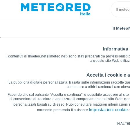
Il Meteo
Informativa 
I contenuti di Ilmeteo.net (ilmeteo.net) sono stati preparati da professionisti
a questo sito Web utiliz
Accetta i cookie e 
Home
Russia
Oblast di Orël
Kamenets
Graf
La pubblicità digitale personalizzata, basata sulle informazioni raccolte tram
continuare a offrirti contenuti con elev
Grafici Meteo Kamenet
Facendo clic sul pulsante "Accetta e continua", è possibile accedere al sito We
ci consentono di tracciare e analizzare il comportamento sul sito Web, nonc
personalizzati basati su di esso. Puoi consultare maggiori informazioni 
14 giorni
7 giorni
Impostazioni cookie
momento premendo il pulsante
c
Grafico delle Temperature
IN ALTE
Temperatura massima, temperatura mini