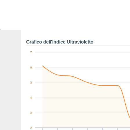
0
W
N
N
N
SW
NW
km/h
Ven
7
Sab
8
Dom
9
Lun
10
Mar
11
Mer
12
G
Raffiche massime di ve
Grafico dell'Indice Ultravioletto
7
6
5
4
3
2