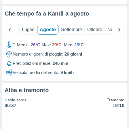
ioni
" o
tra
Che tempo fa a Kandi a
agosto
sui cookie
o sito
Giugno
Luglio
Agosto
Settembre
Ottobre
Novembre
nostri
T. Media:
26°C
Max:
29°C
Min:
23°C
mo il
te
Numero di giorni di pioggia:
26
giorni
ento dei
Precipitazioni medie:
246 mm
re
Velocità media del vento:
9 km/h
ioni su
vo e/o
i,
Alba e tramonto
 dati
er la
Il sole sorge
Tramonto
 della
06:37
19:10
à, creare
r la
à
izzata,