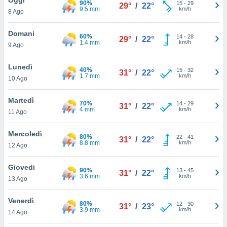
90%
a", è
15
-
29
29°
/
22°
9.5 mm
km/h
8 Ago
al sito
ettando
Domani
60%
14
-
28
29°
/
22°
zione di
1.4 mm
km/h
9 Ago
okie,
dei nostri
Lunedì
40%
15
-
32
che ci
31°
/
22°
1.7 mm
km/h
10 Ago
no di
 e
e il
Martedì
70%
14
-
29
31°
/
22°
amento
4 mm
km/h
11 Ago
 Web,
i
Mercoledì
80%
22
-
41
re un
31°
/
22°
8.8 mm
km/h
12 Ago
pecifico
arti la
Giovedi
à o
90%
13
-
45
31°
/
22°
3.6 mm
km/h
i
13 Ago
zzati
 di esso.
Venerdì
80%
12
-
30
sultare
31°
/
23°
3.9 mm
km/h
14 Ago
oni nella