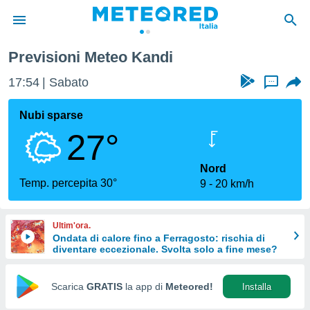
Previsioni Meteo Kandi
tiva
rivacy
17:54
Sabato
...
ti di
net
Nubi sparse
net)
27°
i
 da
nisti per
Nord
 che le
Temp. percepita 30°
9
20 km/h
ioni
iano di
È
Ultim'ora.
Ondata di calore fino a Ferragosto: rischia di
 a
diventare eccezionale. Svolta solo a fine mese?
ito Web
do le
opzioni:
Scarica
GRATIS
la app di
Meteored!
Installa
 i