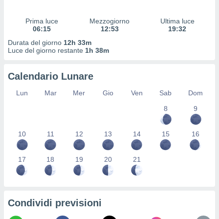
 profili
lezione
Prima luce
Mezzogiorno
Ultima luce
cità
06:15
12:53
19:32
izzata,
fili per
Durata del giorno
12h 33m
Luce del giorno restante
1h 38m
izzazione
nuti,
Calendario Lunare
 profili
lezione
Lun
Mar
Mer
Gio
Ven
Sab
Dom
uti
zzati,
8
9
 le
ni degli
10
11
12
13
14
15
16
 misurare
zioni dei
,
17
18
19
20
21
ere il
so
he o la
ione di
Condividi previsioni
enienti
diverse,