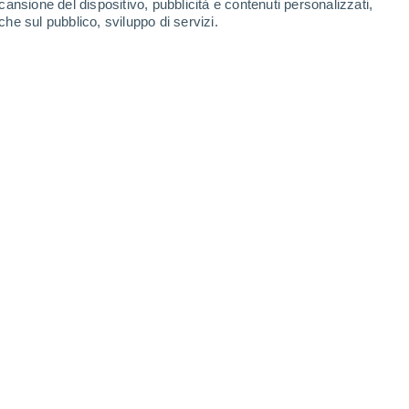
cansione del dispositivo, pubblicità e contenuti personalizzati,
Sabato
8
che sul pubblico, sviluppo di servizi.
ndijke
18°
Nubi sparse
02:00
T. Percepita
18°
18°
Nubi sparse
05:00
T. Percepita
18°
19°
Parzialmente nuvoloso
08:00
T. Percepita
19°
20°
Nubi sparse
11:00
T. Percepita
20°