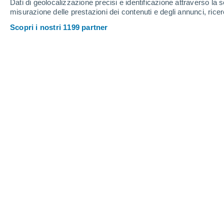
Dati di geolocalizzazione precisi e identificazione attraverso la s
Giovedi
6
Venerdì
7
misurazione delle prestazioni dei contenuti e degli annunci, ricer
Scopri i nostri 1199 partner
Previsioni meteo ora per ora a Katte
GIOVEDI, 06 AGOSTO
Tutto il giorno
Nubi sparse
Alba elle
06:15
Tramonto alle
21:23
Prima luce alle
05:35
Ultima luce alle
22:03
Fase lunare