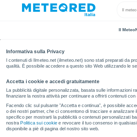
Il Meteo
Informativa sulla Privacy
I contenuti di Ilmeteo.net (ilmeteo.net) sono stati preparati da pro
qualità. È possibile accedere a questo sito Web utilizzando le se
Accetta i cookie e accedi gratuitamente
Home
Paesi Bassi
Zelanda
Kattendijke
Orar
La pubblicità digitale personalizzata, basata sulle informazioni ra
finanziare la nostra attività per continuare a offrirti contenuti co
Previsioni Meteo Katte
Facendo clic sul pulsante "Accetta e continua", è possibile accede
o dei nostri partner, che ci consentono di tracciare e analizzare
specifico per mostrarti la pubblicità o contenuti personalizzati b
Il Meteo 1 - 7
Orario
nostra
Politica sui cookie
e revocare il tuo consenso in qualsia
disponibile a piè di pagina del nostro sito web.