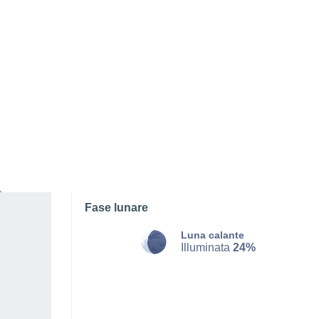
SABATO, 08 AGOSTO
Tutto il giorno
Nubi sparse
Alba elle
06:18
Tramonto alle
21:20
Prima luce alle
05:39
Ultima luce alle
21:59
Fase lunare
Luna calante
Illuminata
24%