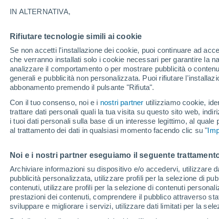
Grafica del meteo ora per ora per
IN ALTERNATIVA,
SIMBOLO
TEMPERATURA
Rifiutare tecnologie simili ai cookie
Se non accetti l'installazione dei cookie, puoi continuare ad acc
00
03
06
09
12
15
18
21
00
03
06
09
che verranno installati solo i cookie necessari per garantire la n
analizzare il comportamento o per mostrare pubblicità o contenut
generali e pubblicità non personalizzata. Puoi rifiutare l'install
abbonamento premendo il pulsante "Rifiuta".
Con il tuo consenso, noi e i
nostri partner
utilizziamo cookie, iden
trattare dati personali quali la tua visita su questo sito web, indiri
i tuoi dati personali sulla base di un interesse legittimo, al quale
20°
20°
20°
19°
al trattamento dei dati in qualsiasi momento facendo clic su "
Imp
18°
18°
17°
16°
16°
16°
Noi e i nostri partner eseguiamo il seguente trattamento
13°
Archiviare informazioni su dispositivo e/o accedervi, utilizzare dati
pubblicità personalizzata, utilizzare profili per la selezione di pu
contenuti, utilizzare profili per la selezione di contenuti personal
prestazioni dei contenuti, comprendere il pubblico attraverso stat
sviluppare e migliorare i servizi, utilizzare dati limitati per la sel