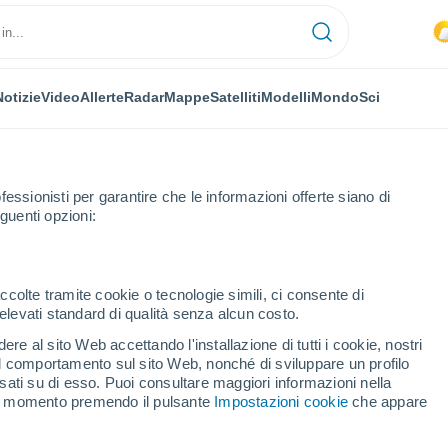
Notizie
Video
Allerte
Radar
Mappe
Satelliti
Modelli
Mondo
Sci
fessionisti per garantire che le informazioni offerte siano di
guenti opzioni:
io
ccolte tramite cookie o tecnologie simili, ci consente di
n elevati standard di qualità senza alcun costo.
ndijke per ora
re al sito Web accettando l'installazione di tutti i cookie, nostri
 il comportamento sul sito Web, nonché di sviluppare un profilo
asati su di esso. Puoi consultare maggiori informazioni nella
si momento premendo il pulsante
Impostazioni cookie
che appare