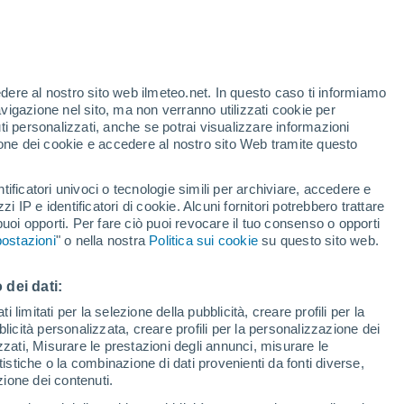
 Kattendijke
VENTO
PRECIPITAZIONI
edere al nostro sito web ilmeteo.net. In questo caso ti informiamo
12
15
18
21
00
03
06
09
12
15
18
21
00
avigazione nel sito, ma non verranno utilizzati cookie per
i personalizzati, anche se potrai visualizzare informazioni
azione dei cookie e accedere al nostro sito Web tramite questo
26°
25°
tificatori univoci o tecnologie simili per archiviare, accedere e
23°
23°
22°
zzi IP e identificatori di cookie. Alcuni fornitori potrebbero trattare
22°
22°
21°
 puoi opporti. Per fare ciò puoi revocare il tuo consenso o opporti
20°
ostazioni
" o nella nostra
Politica sui cookie
su questo sito web.
19°
18°
17°
16°
 dei dati:
 limitati per la selezione della pubblicità, creare profili per la
bblicità personalizzata, creare profili per la personalizzazione dei
izzati, Misurare le prestazioni degli annunci, misurare le
istiche o la combinazione di dati provenienti da fonti diverse,
ezione dei contenuti.