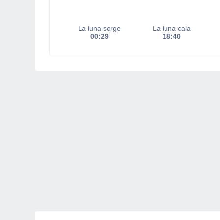
La luna sorge
La luna cala
00:29
18:40