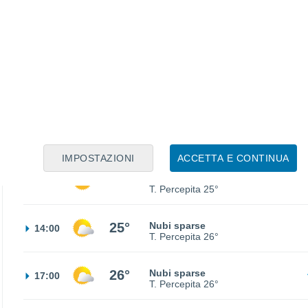
18°
Cielo sereno
02:00
T. Percepita
18°
16°
Cielo sereno
05:00
T. Percepita
16°
17°
Sereno
08:00
T. Percepita
17°
IMPOSTAZIONI
ACCETTA E CONTINUA
22°
Sereno
11:00
T. Percepita
25°
25°
Nubi sparse
14:00
T. Percepita
26°
26°
Nubi sparse
17:00
T. Percepita
26°