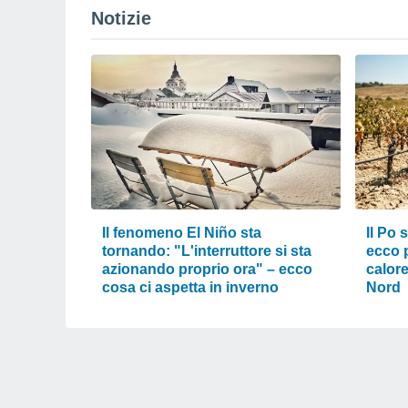
Notizie
Il fenomeno El Niño sta
Il Po s
tornando: "L'interruttore si sta
ecco p
azionando proprio ora" – ecco
calor
cosa ci aspetta in inverno
Nord