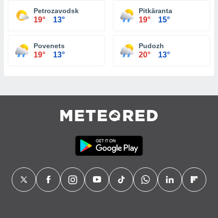
Petrozavodsk
Pitkäranta
19°
13°
19°
15°
Povenets
Pudozh
19°
13°
20°
13°