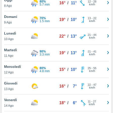
80%
a", è
12
-
28
16°
/
11°
5.7 mm
km/h
8 Ago
al sito
ettando
Domani
70%
13
-
22
19°
/
10°
zione di
1.5 mm
km/h
9 Ago
okie,
dei nostri
Lunedì
21
-
44
che ci
22°
/
13°
km/h
10 Ago
no di
 e
e il
Martedì
90%
21
-
41
19°
/
13°
amento
3.3 mm
km/h
11 Ago
 Web,
i
Mercoledì
80%
25
-
55
re un
15°
/
10°
4.8 mm
km/h
12 Ago
pecifico
arti la
Giovedi
à o
22
-
47
16°
/
7°
km/h
i
13 Ago
zzati
 di esso.
Venerdì
11
-
27
sultare
18°
/
6°
km/h
14 Ago
oni nella