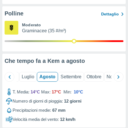
ioni
" o
tra
Polline
Dettaglio
sui cookie
o sito
Moderato
Graminacee (35 #/m³)
nostri
mo il
te
ento dei
Che tempo fa a Kem a
agosto
re
ioni su
Giugno
Luglio
Agosto
Settembre
Ottobre
Novembre
vo e/o
i,
T. Media:
14°C
Max:
17°C
Min:
10°C
 dati
er la
Numero di giorni di pioggia:
12
giorni
 della
à, creare
Precipitazioni medie:
67 mm
r la
Velocità media del vento:
12 km/h
à
izzata,