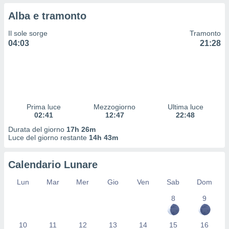
 profili
Alba e tramonto
lezione
cità
Il sole sorge
Tramonto
izzata,
04:03
21:28
fili per
izzazione
nuti,
 profili
lezione
uti
Prima luce
Mezzogiorno
Ultima luce
zzati,
02:41
12:47
22:48
 le
Durata del giorno
17h 26m
ni degli
Luce del giorno restante
14h 43m
 misurare
zioni dei
,
Calendario Lunare
ere il
Lun
Mar
Mer
Gio
Ven
Sab
Dom
so
8
9
he o la
ione di
enienti
10
11
12
13
14
15
16
diverse,