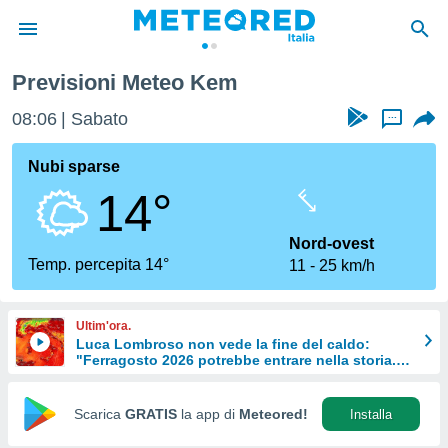
Previsioni Meteo Kem
tiva
rivacy
08:06
Sabato
...
ti di
net
Nubi sparse
net)
14°
i
 da
nisti per
Nord-ovest
 che le
Temp. percepita 14°
11
25 km/h
ioni
iano di
È
Ultim'ora.
Luca Lombroso non vede la fine del caldo:
 a
"Ferragosto 2026 potrebbe entrare nella storia.
ito Web
Ecco perché."
do le
opzioni:
Scarica
GRATIS
la app di
Meteored!
Installa
 i