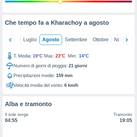
ioni
" o
tra
sui cookie
o sito
Che tempo fa a Kharachoy a
agosto
nostri
Giugno
Luglio
Agosto
Settembre
Ottobre
Novembre
mo il
T. Media:
19°C
Max:
23°C
Min:
14°C
te
ento dei
Numero di giorni di pioggia:
21
giorni
Precipitazioni medie:
159 mm
re
ioni su
Velocità media del vento:
6 km/h
vo e/o
i,
 dati
Alba e tramonto
er la
 della
Il sole sorge
Tramonto
à, creare
04:55
19:05
r la
à
izzata,