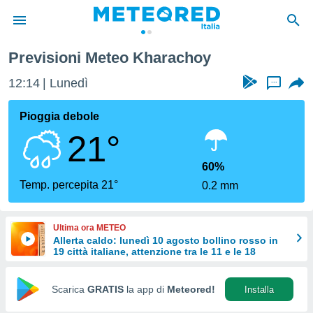
Previsioni Meteo Kharachoy
tiva
rivacy
12:14
Lunedì
...
ti di
net
Pioggia debole
net)
21°
i
 da
nisti per
60%
 che le
Temp. percepita 21°
0.2 mm
ioni
iano di
È
Ultima ora METEO
Allerta caldo: lunedì 10 agosto bollino rosso in
 a
19 città italiane, attenzione tra le 11 e le 18
ito Web
do le
opzioni:
Scarica
GRATIS
la app di
Meteored!
Installa
 i