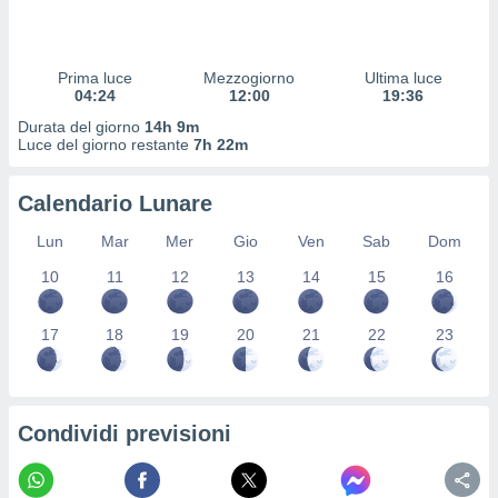
 profili
lezione
cità
izzata,
Prima luce
Mezzogiorno
Ultima luce
fili per
04:24
12:00
19:36
Durata del giorno
14h 9m
izzazione
Luce del giorno restante
7h 22m
nuti,
 profili
Calendario Lunare
lezione
uti
Lun
Mar
Mer
Gio
Ven
Sab
Dom
zzati,
 le
10
11
12
13
14
15
16
ni degli
 misurare
zioni dei
17
18
19
20
21
22
23
,
ere il
so
Condividi previsioni
he o la
ione di
enienti
diverse,