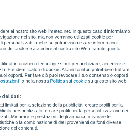
te
edere al nostro sito web ilmeteo.net. In questo caso ti informiamo
36%
avigazione nel sito, ma non verranno utilizzati cookie per
i personalizzati, anche se potrai visualizzare informazioni
azione dei cookie e accedere al nostro sito Web tramite questo
tificatori univoci o tecnologie simili per archiviare, accedere e
.
zzi IP e identificatori di cookie. Alcuni fornitori potrebbero trattare
 puoi opporti. Per fare ciò puoi revocare il tuo consenso o opporti
adar di pioggia
Satelliti
Modelli
ostazioni
" o nella nostra
Politica sui cookie
su questo sito web.
 dei dati:
Lunedì
Martedì
Mercoledì
Giovedi
 limitati per la selezione della pubblicità, creare profili per la
bblicità personalizzata, creare profili per la personalizzazione dei
10 Ago
11 Ago
12 Ago
13 Ago
izzati, Misurare le prestazioni degli annunci, misurare le
istiche o la combinazione di dati provenienti da fonti diverse,
ezione dei contenuti.