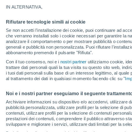
23°
IN ALTERNATIVA,
Rifiutare tecnologie simili ai cookie
Luna calan
Se non accetti l'installazione dei cookie, puoi continuare ad acc
Illuminata:
Temp. percepita 24°
che verranno installati solo i cookie necessari per garantire la n
analizzare il comportamento o per mostrare pubblicità o contenut
generali e pubblicità non personalizzata. Puoi rifiutare l'install
abbonamento premendo il pulsante "Rifiuta".
Ultim'ora.
Luca Lombroso non vede la fine del caldo:
Con il tuo consenso, noi e i
nostri partner
utilizziamo cookie, iden
"Ferragosto 2026 potrebbe entrare nella storia
trattare dati personali quali la tua visita su questo sito web, indiri
Ecco perché."
i tuoi dati personali sulla base di un interesse legittimo, al quale
Il Meteo 1 - 7
Attualità
Mappa della Temperatura
R
al trattamento dei dati in qualsiasi momento facendo clic su "
Imp
Noi e i nostri partner eseguiamo il seguente trattamento
Domani
Domenica
Oggi
Archiviare informazioni su dispositivo e/o accedervi, utilizzare dati
pubblicità personalizzata, utilizzare profili per la selezione di pu
8 Ago
9 Ago
7 Ago
contenuti, utilizzare profili per la selezione di contenuti personal
prestazioni dei contenuti, comprendere il pubblico attraverso stat
sviluppare e migliorare i servizi, utilizzare dati limitati per la sel