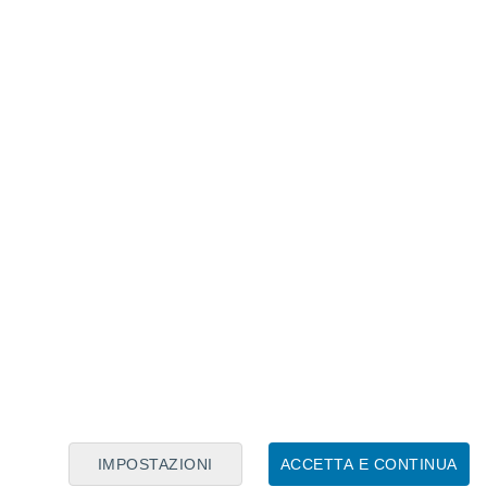
Calendario Lunare
Lun
Mar
Mer
Gio
Ven
Sab
Dom
7
8
9
10
11
12
13
14
15
16
17
18
19
20
IMPOSTAZIONI
ACCETTA E CONTINUA