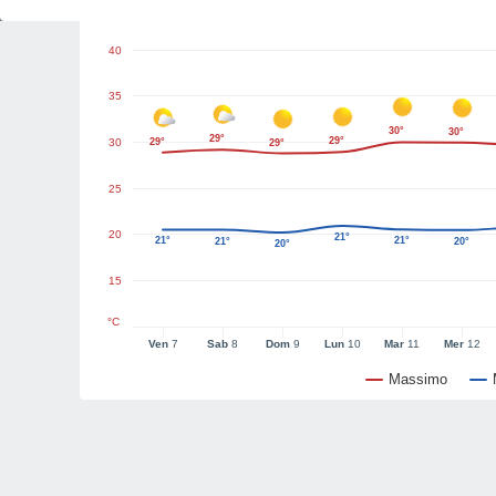
Grafici del tempo
40
35
30°
30°
29°
29°
30
29°
29°
25
20
21°
21°
21°
21°
20°
20°
15
°C
Ven
7
Sab
8
Dom
9
Lun
10
Mar
11
Mer
12
Massimo