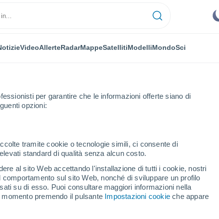
Notizie
Video
Allerte
Radar
Mappe
Satelliti
Modelli
Mondo
Sci
fessionisti per garantire che le informazioni offerte siano di
guenti opzioni:
ccolte tramite cookie o tecnologie simili, ci consente di
n elevati standard di qualità senza alcun costo.
ma
re al sito Web accettando l'installazione di tutti i cookie, nostri
 il comportamento sul sito Web, nonché di sviluppare un profilo
...
asati su di esso. Puoi consultare maggiori informazioni nella
si momento premendo il pulsante
Impostazioni cookie
che appare
Per ora
Cielo sereno nelle prossime ore