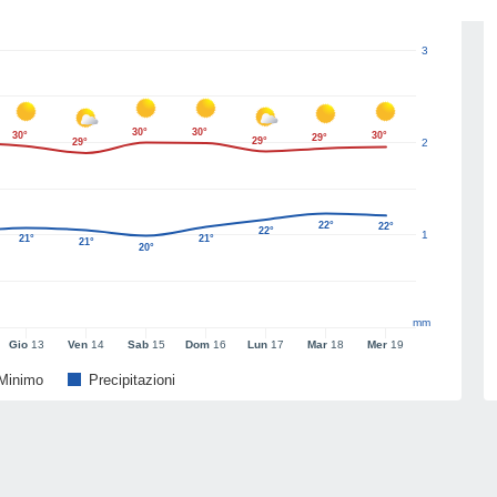
3
30°
30°
30°
30°
29°
29°
29°
2
22°
22°
22°
1
21°
21°
21°
20°
mm
Gio
13
Ven
14
Sab
15
Dom
16
Lun
17
Mar
18
Mer
19
Minimo
Precipitazioni