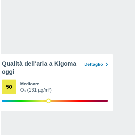
Qualità dell'aria a Kigoma
Dettaglio
oggi
Mediocre
50
O₃ (131 µg/m³)