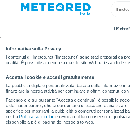
Il Meteo
Informativa sulla Privacy
I contenuti di Ilmeteo.net (ilmeteo.net) sono stati preparati da pro
qualità. È possibile accedere a questo sito Web utilizzando le se
Accetta i cookie e accedi gratuitamente
Home
Tanzania
Kigoma
La pubblicità digitale personalizzata, basata sulle informazioni ra
finanziare la nostra attività per continuare a offrirti contenuti co
Previsioni Meteo Kigo
Facendo clic sul pulsante "Accetta e continua", è possibile accede
o dei nostri partner, che ci consentono di tracciare e analizzare
22:46
Venerdì
specifico per mostrarti la pubblicità o contenuti personalizzati b
nostra
Politica sui cookie
e revocare il tuo consenso in qualsia
disponibile a piè di pagina del nostro sito web.
Cielo sereno