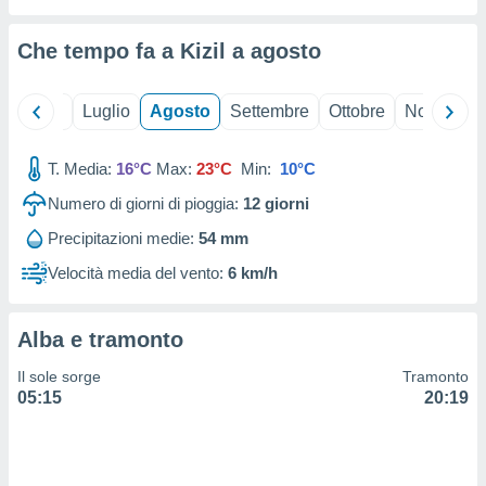
ioni
" o
tra
Che tempo fa a Kizil a
agosto
sui cookie
o sito
Giugno
Luglio
Agosto
Settembre
Ottobre
Novembre
nostri
T. Media:
16°C
Max:
23°C
Min:
10°C
mo il
te
Numero di giorni di pioggia:
12
giorni
ento dei
Precipitazioni medie:
54 mm
re
Velocità media del vento:
6 km/h
ioni su
vo e/o
i,
Alba e tramonto
 dati
er la
Il sole sorge
Tramonto
 della
05:15
20:19
à, creare
r la
à
izzata,