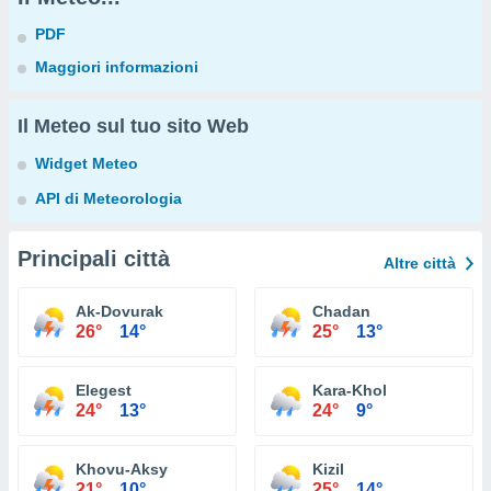
PDF
Maggiori informazioni
Il Meteo sul tuo sito Web
Widget Meteo
API di Meteorologia
Principali città
Altre città
Ak-Dovurak
Chadan
26°
14°
25°
13°
Elegest
Kara-Khol
24°
13°
24°
9°
Khovu-Aksy
Kizil
21°
10°
25°
14°