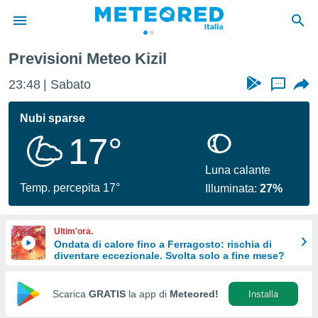
Previsioni Meteo Kizil
tiva
rivacy
23:48
Sabato
...
ti di
net
Nubi sparse
net)
17°
i
 da
nisti per
Luna calante
 che le
Temp. percepita 17°
Illuminata:
27%
ioni
iano di
È
Ultim'ora.
Ondata di calore fino a Ferragosto: rischia di
 a
diventare eccezionale. Svolta solo a fine mese?
ito Web
do le
opzioni:
Scarica
GRATIS
la app di
Meteored!
Installa
 i