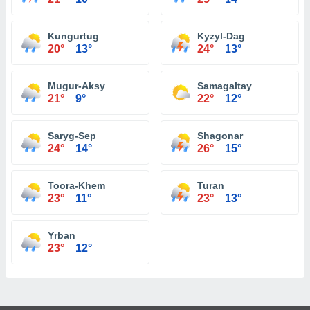
Kungurtug
Kyzyl-Dag
20°
13°
24°
13°
Mugur-Aksy
Samagaltay
21°
9°
22°
12°
Saryg-Sep
Shagonar
24°
14°
26°
15°
Toora-Khem
Turan
23°
11°
23°
13°
Yrban
23°
12°