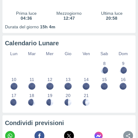
 profili
lezione
Prima luce
Mezzogiorno
Ultima luce
cità
04:36
12:47
20:58
izzata,
fili per
Durata del giorno
15h 4m
izzazione
Calendario Lunare
nuti,
 profili
Lun
Mar
Mer
Gio
Ven
Sab
Dom
lezione
uti
8
9
zzati,
 le
ni degli
10
11
12
13
14
15
16
 misurare
zioni dei
17
18
19
20
21
,
ere il
so
he o la
Condividi previsioni
ione di
enienti
diverse,