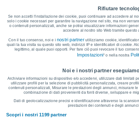
40
36°
Rifiutare tecnolog
35
32°
31°
30°
29°
Se non accetti l'installazione dei cookie, puoi continuare ad accedere al nos
30
28°
solo i cookie necessari per garantire la navigazione nel sito, ma non verran
25
o contenuti personalizzati, anche se potrai visualizzare informazioni general
22°
21°
accedere al nostro sito Web tramite questo
20
18°
16°
15°
15°
15
nostri partner
Con il tuo consenso, noi e i
utilizziamo cookie, identificator
quali la tua visita su questo sito web, indirizzi IP e identificatori di cookie. A
10
legittimo, al quale puoi opporti. Per fare ciò puoi revocare il tuo consen
5
Impostazioni
Poli
" o nella nostra
0
°C
Noi e i nostri partner eseguiamo
Sab
8
Dom
9
Lun
10
Mar
11
Mer
12
Gio
13
V
Archiviare informazioni su dispositivo e/o accedervi, utilizzare dati limitati p
Temperatura massima
T
utilizzare profili per la selezione di pubblicità personalizzata, creare profil
contenuti personalizzati, Misurare le prestazioni degli annunci, misurare le 
combinazione di dati provenienti da fonti diverse, sviluppare e miglio
Grafico delle Precipitazioni e Nuvolosità
Dati di geolocalizzazione precisi e identificazione attraverso la scansion
prestazioni dei contenuti e degli annunci,
Pioggia, neve e nuvol
Scopri i nostri 1199 partner
5
1025
10
1020