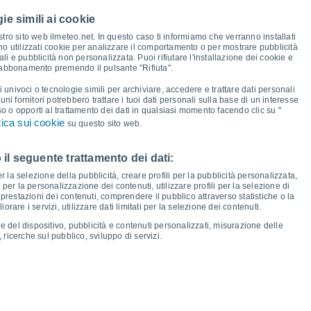
37°
ie simili ai cookie
34°
32°
31°
29°
tro sito web ilmeteo.net. In questo caso ti informiamo che verranno installati
26°
no utilizzati cookie per analizzare il comportamento o per mostrare pubblicità
24°
22°
i e pubblicità non personalizzata. Puoi rifiutare l'installazione dei cookie e
22°
19°
 abbonamento premendo il pulsante "Rifiuta".
18°
17°
16°
14°
13°
i univoci o tecnologie simili per archiviare, accedere e trattare dati personali
11°
lcuni fornitori potrebbero trattare i tuoi dati personali sulla base di un interesse
so o opporti al trattamento dei dati in qualsiasi momento facendo clic su "
tica sui cookie
su questo sito web.
 il seguente trattamento dei dati:
en
14
Sab
15
Dom
16
Lun
17
Mar
18
Mer
19
Gio
20
Ven
21
er la selezione della pubblicità, creare profili per la pubblicità personalizzata,
emperatura minima
Punto di rugiada
i per la personalizzazione dei contenuti, utilizzare profili per la selezione di
prestazioni dei contenuti, comprendere il pubblico attraverso statistiche o la
rare i servizi, utilizzare dati limitati per la selezione dei contenuti.
e del dispositivo, pubblicità e contenuti personalizzati, misurazione delle
 ricerche sul pubblico, sviluppo di servizi.
osità per i prossimi 14 giorni
100
21
75