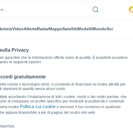
Notizie
Video
Allerte
Radar
Mappe
Satelliti
Modelli
Mondo
Sci
sulla Privacy
 per garantire che le informazioni offerte siano di qualità. È possibile accedere
zando le seguenti opzioni:
accedi gratuitamente
stice
Grafici del tempo
ite cookie o tecnologie simili, ci consente di finanziare la nostra attività per
ati standard di qualità senza alcun costo.
b accettando l'installazione di tutti i cookie, nostri o dei nostri partner, che
hé di sviluppare un profilo specifico per mostrarti la pubblicità o contenuti
Politica sui cookie
nella nostra
e revocare il tuo consenso in qualsiasi
he appare disponibile a piè di pagina del nostro sito web.
RNATIVA,
ma e punto di rugiada per i prossimi 14 giorni