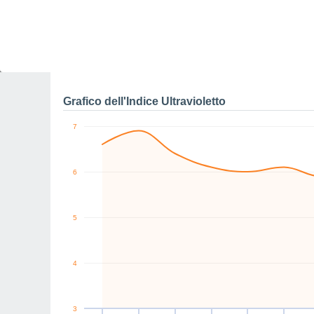
0
NE
SE
W
NW
NE
NE
km/h
Sab
8
Dom
9
Lun
10
Mar
11
Mer
12
Gio
13
V
Raffiche massime di ve
Grafico dell'Indice Ultravioletto
7
6
5
4
3