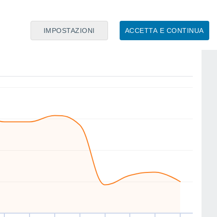
IMPOSTAZIONI
ACCETTA E CONTINUA
E
S
NE
NE
N
NW
NW
W
en
14
Sab
15
Dom
16
Lun
17
Mar
18
Mer
19
Gio
20
Ven
21
nto
Velocitá media del vento