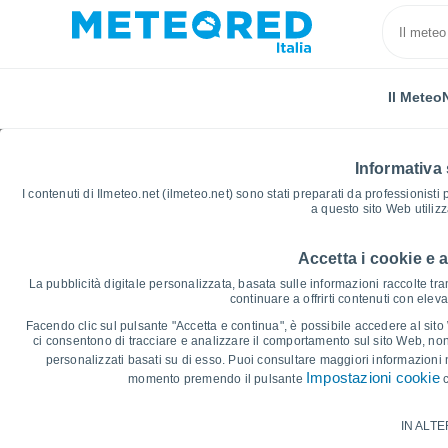
Il Meteo
Informativa 
I contenuti di Ilmeteo.net (ilmeteo.net) sono stati preparati da professionisti
a questo sito Web utiliz
Accetta i cookie e 
Home
Repubblica Ceca
Moravia Meridionale
Ko
La pubblicità digitale personalizzata, basata sulle informazioni raccolte tram
continuare a offrirti contenuti con elev
Grafici Meteo Kostice
Facendo clic sul pulsante "Accetta e continua", è possibile accedere al sito We
ci consentono di tracciare e analizzare il comportamento sul sito Web, nonc
personalizzati basati su di esso. Puoi consultare maggiori informazioni 
14 giorni
7 giorni
Impostazioni cookie
momento premendo il pulsante
c
Grafico delle Temperature
IN ALTE
Temperatura massima, temperatura mini