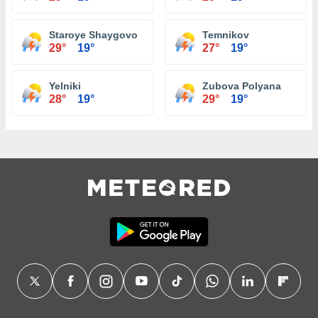
Staroye Shaygovo
Temnikov
29°
19°
27°
19°
Yelniki
Zubova Polyana
28°
19°
29°
19°