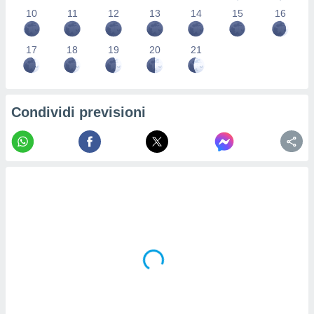
re e
10
11
12
13
14
15
16
e i
tilizzare
17
18
19
20
21
ati per la
e dei
.
Condividi previsioni
izzazione
azione
o la
e del
vo,
à e
i
zzati,
one delle
ni dei
 e degli
 ricerche
ico,
di