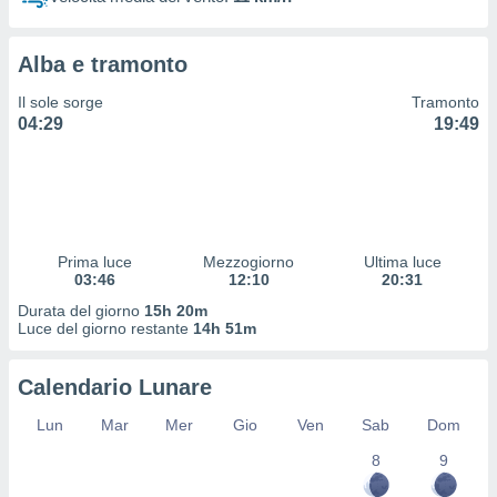
 profili
lezione
cità
Alba e tramonto
izzata,
fili per
Il sole sorge
Tramonto
04:29
19:49
izzazione
nuti,
 profili
lezione
uti
zzati,
Prima luce
Mezzogiorno
Ultima luce
 le
03:46
12:10
20:31
ni degli
 misurare
Durata del giorno
15h 20m
zioni dei
Luce del giorno restante
14h 51m
,
ere il
Calendario Lunare
so
Lun
Mar
Mer
Gio
Ven
Sab
Dom
he o la
ione di
8
9
enienti
diverse,