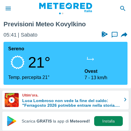
Previsioni Meteo Kovylkino
tiva
rivacy
05:41
Sabato
...
ti di
net
Sereno
net)
21°
i
 da
nisti per
Ovest
 che le
Temp. percepita 21°
7
13 km/h
ioni
iano di
È
Ultim'ora.
Luca Lombroso non vede la fine del caldo:
 a
"Ferragosto 2026 potrebbe entrare nella storia.
ito Web
Ecco perché."
do le
opzioni:
Scarica
GRATIS
la app di
Meteored!
Installa
 i