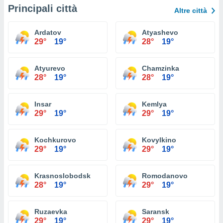
Principali città
Altre città
Ardatov
Atyashevo
29°
19°
28°
19°
Atyurevo
Chamzinka
28°
19°
28°
19°
Insar
Kemlya
29°
19°
29°
19°
Kochkurovo
Kovylkino
29°
19°
29°
19°
Krasnoslobodsk
Romodanovo
28°
19°
29°
19°
Ruzaevka
Saransk
29°
19°
29°
19°