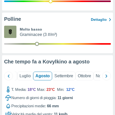
ioni
" o
tra
sui cookie
o sito
Polline
Dettaglio
Molto basso
nostri
Graminacee (3 #/m³)
mo il
te
ento dei
Che tempo fa a Kovylkino a
agosto
re
ioni su
vo e/o
Giugno
Luglio
Agosto
Settembre
Ottobre
Novembre
i,
 dati
er la
T. Media:
18°C
Max:
23°C
Min:
12°C
 della
Numero di giorni di pioggia:
11
giorni
à, creare
r la
Precipitazioni medie:
66 mm
à
izzata,
Velocità media del vento:
11 km/h